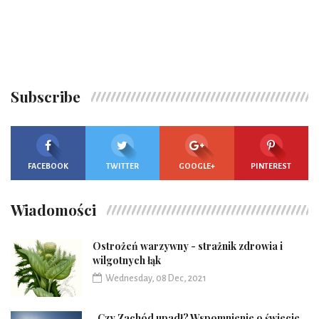
Subscribe
FACEBOOK
TWITTER
GOOGLE+
PINTEREST
Wiadomości
Ostrożeń warzywny - strażnik zdrowia i
wilgotnych łąk
Wednesday, 08 Dec, 2021
„Czy Zachód upadł? Wspomnienie o świecie,