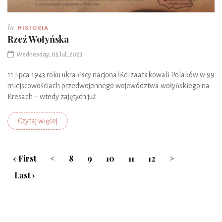
In
HISTORIA
Rzeź Wołyńska
Wednesday, 05 Jul, 2023
11 lipca 1943 roku ukraińscy nacjonaliści zaatakowali Polaków w 99
miejscowościach przedwojennego województwa wołyńskiego na
Kresach – wtedy zajętych już
Czytaj więcej
‹ First
<
8
9
10
11
12
>
Last ›