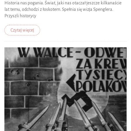
Historia nas pogania. Świat, jaki nas otaczał jeszcze kilkanaście
lat temu, odchodzi z łoskotem. Spełnia się wizja Spenglera.
Przyszli historycy
Czytaj więcej