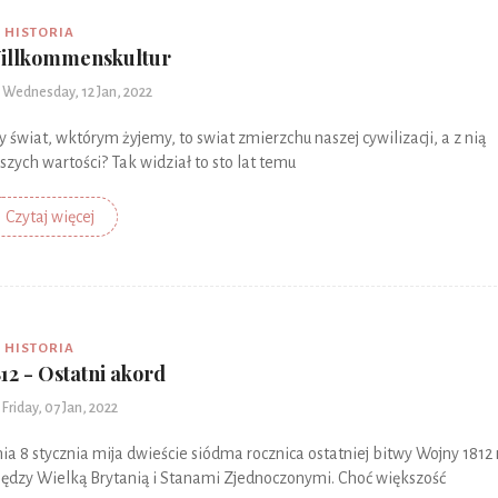
HISTORIA
illkommenskultur
Wednesday, 12 Jan, 2022
y świat, wktórym żyjemy, to swiat zmierzchu naszej cywilizacji, a z nią
szych wartości? Tak widział to sto lat temu
Czytaj więcej
HISTORIA
812 - Ostatni akord
Friday, 07 Jan, 2022
ia 8 stycznia mija dwieście siódma rocznica ostatniej bitwy Wojny 1812
ędzy Wielką Brytanią i Stanami Zjednoczonymi. Choć większość