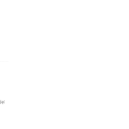
h
jąc
i