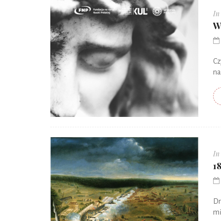
In
W
Cz
na
In
1
Dn
mi