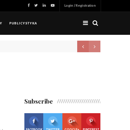
Login / Registration
NY
PUBLICYSTYKA
Nowa jakość, więcej możliwoś
Subscribe
FACEBOOK
TWITTER
GOOGLE+
PINTEREST