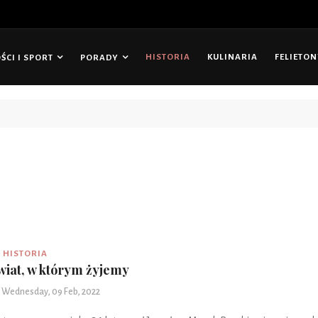
HISTORIA
KULINARIA
FELIETO
CI I SPORT
PORADY
tępny cenowo odbiornik Radia 7 Toronto
HISTORIA
wiat, w którym żyjemy
Wednesday, 09 Feb, 2022