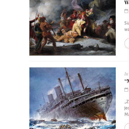
W
Si
wa
In
“
„Z
je
Ma