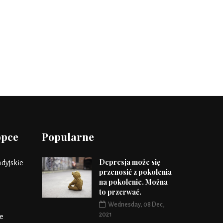
opce
Popularne
Depresja może się
dyjskie
przenosić z pokolenia
na pokolenie. Można
to przerwać.
Wednesday, 08 Dec,
2021
e