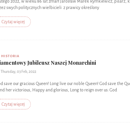
lutego 2022, w wieku 86 lat zmarł Jarosław Marek Rymkiewicz, pisarz, k
zez swych politycznych wielbicieli z prawicy określony
Czytaj więcej
HISTORIA
iamentowy Jubileusz Naszej Monarchini
Thursday, 03 Feb, 2022
od save our gracious Queen! Long live our noble Queen! God save the Qu
nd her victorious, Happy and glorious, Long to reign over us: God
Czytaj więcej