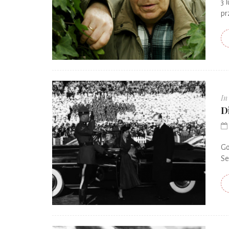
3 
pr
In
D
­G
Se