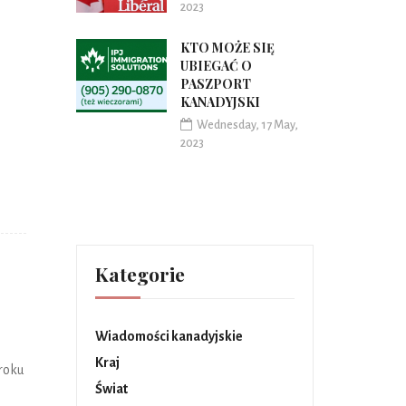
2023
KTO MOŻE SIĘ
UBIEGAĆ O
PASZPORT
KANADYJSKI
Wednesday, 17 May,
2023
Kategorie
Wiadomości kanadyjskie
Kraj
 roku
Świat