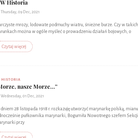
W Historia
Thursday, 09 Dec, 2021
arczyste mrozy, lodowate podmuchy wiatru, śnieżne burze. Czy w takic
runkach można w ogóle myśleć o prowadzeniu działań bojowych, o
Czytaj więcej
HISTORIA
Morze, nasze Morze…”
Wednesday, 01 Dec, 2021
 dniem 28 listopada 1918 r. rozkazuję utworzyć marynarkę polską, mianu
dnocześnie pułkownika marynarki, Bogumiła Nowotnego szefem Sekcj
rynarki przy
Czytaj więcej