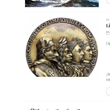
In
L
Li
„W
si