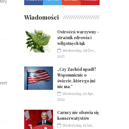
tóry
Wiadomości
Ostrożeń warzywny -
strażnik zdrowia i
wilgotnych łąk
Wednesday, 08 Dec,
2021
„Czy Zachód upadł?
Wspomnienie o
świecie, którego już
een!
nie ma.”
Wednesday, 20 Apr,
2022
Carney nie obawia się
konserwatystów
Wednesday, 25 Jan,