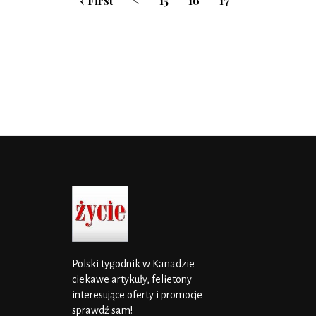
‹ First
<
15
16
17
Polski tygodnik w Kanadzie
ciekawe artykuły, felietony
interesujące oferty i promocje
sprawdź sam!