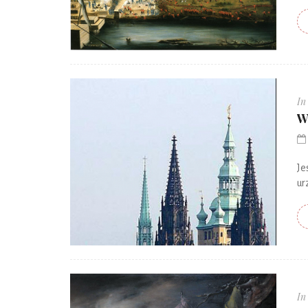
In
W
Je
ur
In