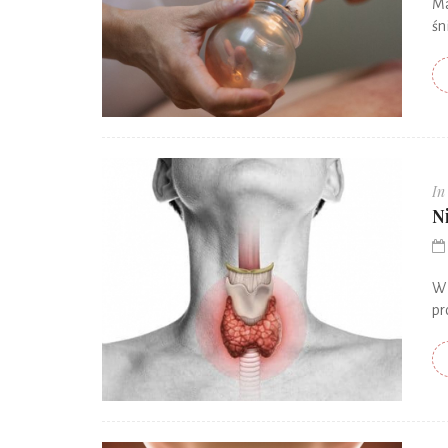
Ma
śn
In
N
W 
pr