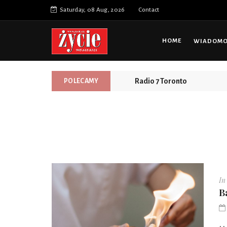
Saturday, 08 Aug, 2026
Contact
HOME
WIADOMOŚ
Prosty, bezpieczny i przys
POLECAMY
Radio 7 Toronto
In
B