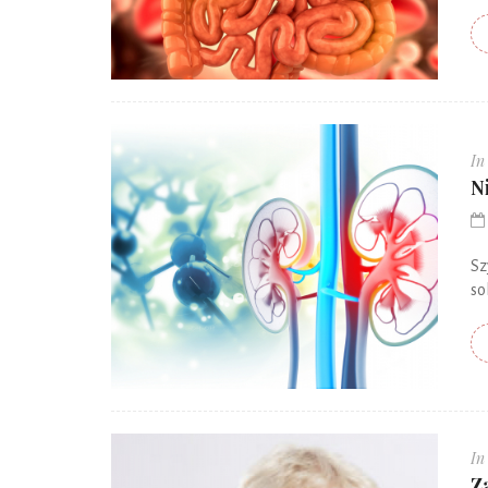
In
N
Sz
so
In
Z