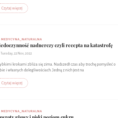
Czytaj więcej
MEDYCYNA_NATURALNA
iedoczynność nadnerczy czyli recepta na katastrofę
Tuesday, 22 Nov, 2022
ybkimi krokami zbliża się zima. Nadszedł czas aby trochę pomyśleć o
bie i własnych dolegliwościach. Jedną z nich jest na
Czytaj więcej
MEDYCYNA_NATURALNA
awroty głowy i niski poziom cukru