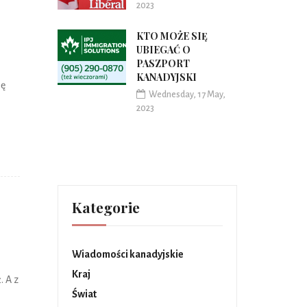
2023
KTO MOŻE SIĘ
UBIEGAĆ O
PASZPORT
KANADYJSKI
ję
Wednesday, 17 May,
2023
Kategorie
Wiadomości kanadyjskie
Kraj
. A z
Świat