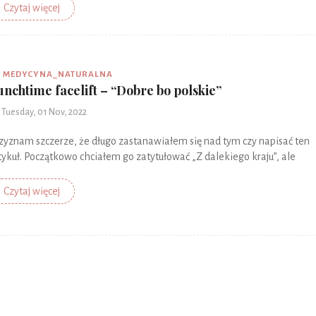
Czytaj więcej
MEDYCYNA_NATURALNA
unchtime facelift – “Dobre bo polskie”
Tuesday, 01 Nov, 2022
zyznam szczerze, że długo zastanawiałem się nad tym czy napisać ten
tykuł. Początkowo chciałem go zatytułować „Z dalekiego kraju”, ale
Czytaj więcej