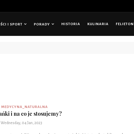
HISTORIA
KULINARIA
FELIETO
CI I SPORT
PORADY
tępny cenowo odbiornik Radia 7 Toronto
MEDYCYNA_NATURALNA
ańki i na co je stosujemy?
Wednesday, 04 Jan, 2023