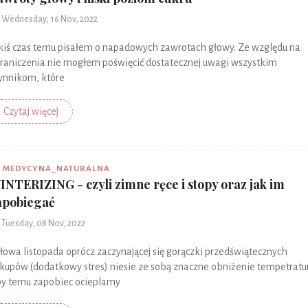
Wednesday, 16 Nov, 2022
kiś czas temu pisałem o napadowych zawrotach głowy. Ze względu na
raniczenia nie mogłem poświęcić dostatecznej uwagi wszystkim
ynnikom, które
Czytaj więcej
MEDYCYNA_NATURALNA
INTERIZING - czyli zimne ręce i stopy oraz jak im
apobiegać
Tuesday, 08 Nov, 2022
łowa listopada oprócz zaczynającej się gorączki przedświątecznych
kupów (dodatkowy stres) niesie ze sobą znaczne obniżenie tempetratur
y temu zapobiec ocieplamy