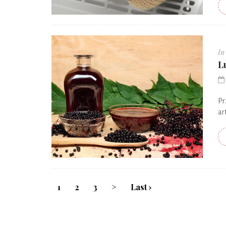
In
L
Pr
ar
1
2
3
>
Last ›