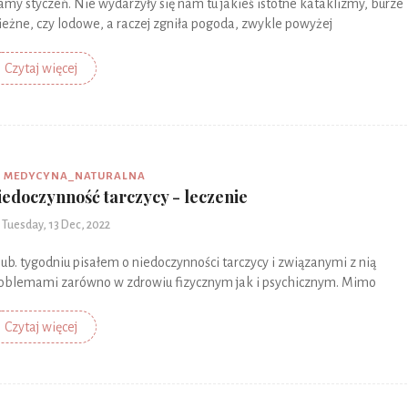
my styczeń. Nie wydarzyły się nam tu jakieś istotne kataklizmy, burze
ieżne, czy lodowe, a raczej zgniła pogoda, zwykle powyżej
Czytaj więcej
MEDYCYNA_NATURALNA
iedoczynność tarczycy - leczenie
Tuesday, 13 Dec, 2022
ub. tygodniu pisałem o niedoczynności tarczycy i związanymi z nią
oblemami zarówno w zdrowiu fizycznym jak i psychicznym. Mimo
Czytaj więcej