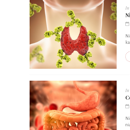
In
N
Ni
ka
In
C
Ni
ni