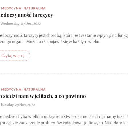
MEDYCYNA_NATURALNA
iedoczynność tarczycy
Wednesday, 07 Dec, 2022
edoczynność tarczycy jest chorobą, która jest w stanie wpłynąć na funkc
żdego organu. Może także pojawić się w każdym wieku
Czytaj więcej
MEDYCYNA_NATURALNA
o siedzi nam w jelitach, a co powinno
Tuesday, 29 Nov, 2022
e będzie chyba wielkim odkryciem stwierdzenie, że zimę mamy tuż tuż
ą przyjdzie zaostrzenie problemów żołądkowo-jelitowych. Nikt dobrze