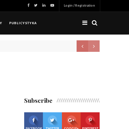
Login / Registration
NY
PUBLICYSTYKA
Nowa jakość, więcej możliwoś
Subscribe
FACEBOOK
TWITTER
GOOGLE+
PINTEREST