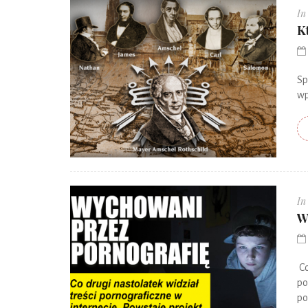
In
K
Sp
wp
In
W
Co
po
po