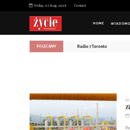
Friday, 07 Aug, 2026
Contact
HOME
WIADOMOŚ
Prosty, bezpieczny i przys
POLECAMY
Radio 7 Toronto
In
Z
Po