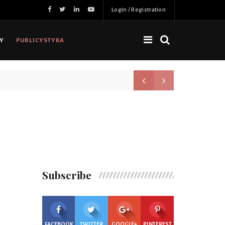
Login / Registration
NY
PUBLICYSTYKA
Nowa jakość, więcej możliwoś
Subscribe
FACEBOOK
TWITTER
GOOGLE+
PINTEREST