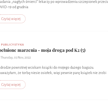
adania „nagłych śmierci” lekarzy po wprowadzeniu szczepionek przec
VID-19 od grudnia
Czytaj więcej
PUBLICYSTYKA
pełnione marzenia - moja droga pod K2 (5)
Thursday, 03 Nov, 2022
drodze powrotnej wciskam książki do mojego dużego bagażu.
uważyłam, że torbę niesie osiołek, więc pewnie parę książek nie zrobi
Czytaj więcej