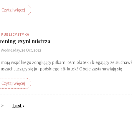
Czytaj więcej
PUBLICYSTYKA
rening czyni mistrza
Wednesday, 26 Oct, 2022
 mają wspólnego żonglujący piłkami ośmiolatek i biegający ze słucha
 uszach, uczący się ja- pońskiego 48-latek? Oboje zastanawiają się
Czytaj więcej
>
Last ›