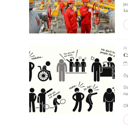
je
ka
In
C
Dy
Do
na
Ok