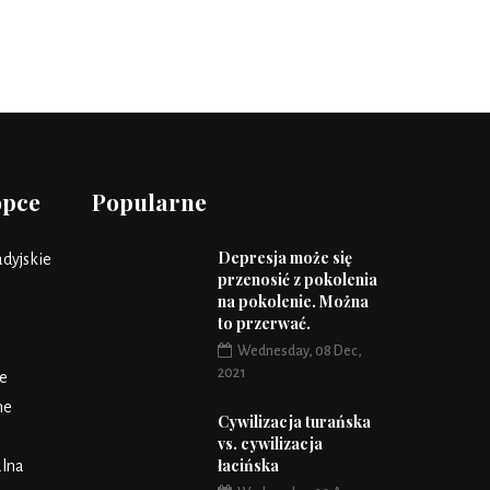
opce
Popularne
Depresja może się
dyjskie
przenosić z pokolenia
na pokolenie. Można
to przerwać.
Wednesday, 08 Dec,
2021
e
ne
Cywilizacja turańska
vs. cywilizacja
łacińska
lna