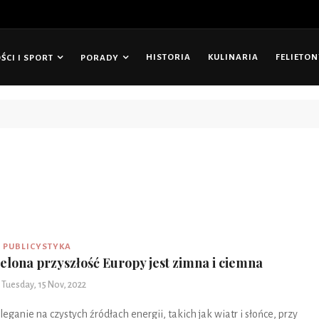
HISTORIA
KULINARIA
FELIETO
CI I SPORT
PORADY
tępny cenowo odbiornik Radia 7 Toronto
PUBLICYSTYKA
ielona przyszłość Europy jest zimna i ciemna
Tuesday, 15 Nov, 2022
leganie na czystych źródłach energii, takich jak wiatr i słońce, przy