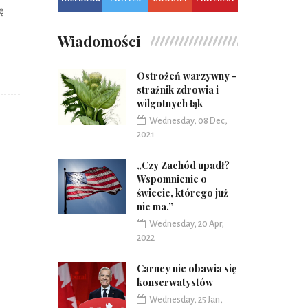
ę
Wiadomości
Ostrożeń warzywny -
strażnik zdrowia i
wilgotnych łąk
Wednesday, 08 Dec,
2021
„Czy Zachód upadł?
Wspomnienie o
świecie, którego już
nie ma.”
Wednesday, 20 Apr,
2022
Carney nie obawia się
konserwatystów
Wednesday, 25 Jan,