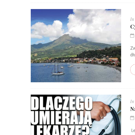
In
C
Zw
dł
In
N
Le