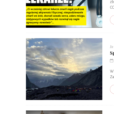
zb
CO
In
S
W 
Za