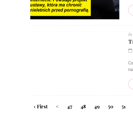
In
T
Co
na
‹ First
<
47
48
49
50
51