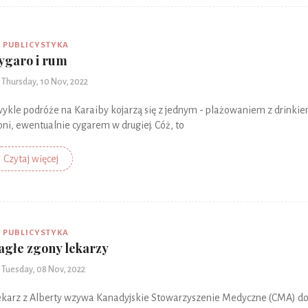
PUBLICYSTYKA
ygaro i rum
Thursday, 10 Nov, 2022
ykle podróże na Karaiby kojarzą się z jednym - plażowaniem z drinki
oni, ewentualnie cygarem w drugiej. Cóż, to
Czytaj więcej
PUBLICYSTYKA
agłe zgony lekarzy
Tuesday, 08 Nov, 2022
karz z Alberty wzywa Kanadyjskie Stowarzyszenie Medyczne (CMA) d