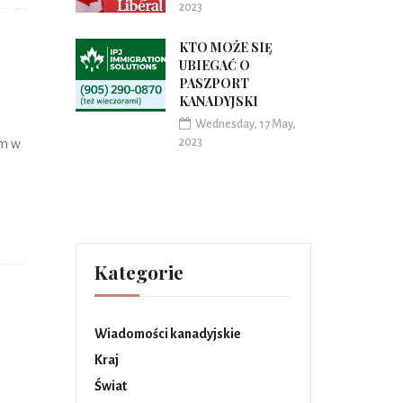
2023
KTO MOŻE SIĘ
UBIEGAĆ O
PASZPORT
KANADYJSKI
Wednesday, 17 May,
2023
em w
Kategorie
Wiadomości kanadyjskie
Kraj
Świat
o