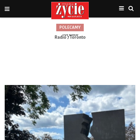
POLECAMY
Prosty, bezpieczny i przystępny cenowo odbiornik Radia 7
Radio 7 Toronto
Toronto