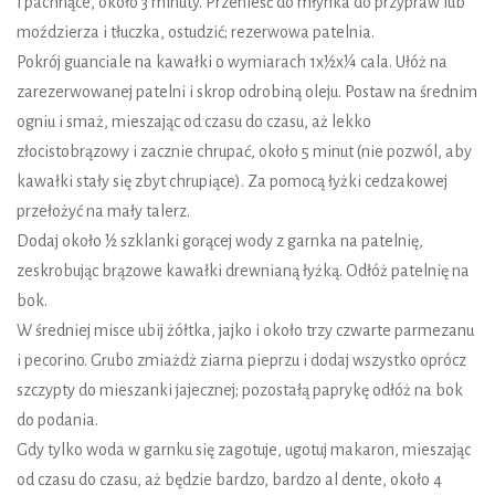
i pachnące, około 3 minuty. Przenieść do młynka do przypraw lub
moździerza i tłuczka, ostudzić; rezerwowa patelnia.
Pokrój guanciale na kawałki o wymiarach 1x½x¼ cala. Ułóż na
zarezerwowanej patelni i skrop odrobiną oleju. Postaw na średnim
ogniu i smaż, mieszając od czasu do czasu, aż lekko
złocistobrązowy i zacznie chrupać, około 5 minut (nie pozwól, aby
kawałki stały się zbyt chrupiące). Za pomocą łyżki cedzakowej
przełożyć na mały talerz.
Dodaj około ½ szklanki gorącej wody z garnka na patelnię,
zeskrobując brązowe kawałki drewnianą łyżką. Odłóż patelnię na
bok.
W średniej misce ubij żółtka, jajko i około trzy czwarte parmezanu
i pecorino. Grubo zmiażdż ziarna pieprzu i dodaj wszystko oprócz
szczypty do mieszanki jajecznej; pozostałą paprykę odłóż na bok
do podania.
Gdy tylko woda w garnku się zagotuje, ugotuj makaron, mieszając
od czasu do czasu, aż będzie bardzo, bardzo al dente, około 4