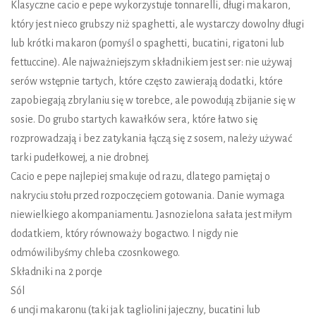
Klasyczne cacio e pepe wykorzystuje tonnarelli, długi makaron,
który jest nieco grubszy niż spaghetti, ale wystarczy dowolny długi
lub krótki makaron (pomyśl o spaghetti, bucatini, rigatoni lub
fettuccine). Ale najważniejszym składnikiem jest ser: nie używaj
serów wstępnie tartych, które często zawierają dodatki, które
zapobiegają zbrylaniu się w torebce, ale powodują zbijanie się w
sosie. Do grubo startych kawałków sera, które łatwo się
rozprowadzają i bez zatykania łączą się z sosem, należy używać
tarki pudełkowej, a nie drobnej.
Cacio e pepe najlepiej smakuje od razu, dlatego pamiętaj o
nakryciu stołu przed rozpoczęciem gotowania. Danie wymaga
niewielkiego akompaniamentu. Jasnozielona sałata jest miłym
dodatkiem, który równoważy bogactwo. I nigdy nie
odmówilibyśmy chleba czosnkowego.
Składniki na 2 porcje
Sól
6 uncji makaronu (taki jak tagliolini jajeczny, bucatini lub