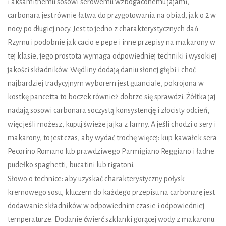
i aksamitnemu sosowi serowemu wzbogaconemu jajami,
carbonara jest równie łatwa do przygotowania na obiad, jak o 2 w
nocy po długiej nocy. Jest to jedno z charakterystycznych dań
Rzymu i podobnie jak cacio e pepe i inne przepisy na makarony w
tej klasie, jego prostota wymaga odpowiedniej techniki i wysokiej
jakości składników. Wędliny dodają daniu słonej głębi i choć
najbardziej tradycyjnym wyborem jest guanciale, pokrojona w
kostkę pancetta to boczek również dobrze się sprawdzi. Żółtka jaj
nadają sosowi carbonara soczystą konsystencję i złocisty odcień,
więc jeśli możesz, kupuj świeże jajka z farmy. A jeśli chodzi o sery i
makarony, to jest czas, aby wydać trochę więcej: kup kawałek sera
Pecorino Romano lub prawdziwego Parmigiano Reggiano i ładne
pudełko spaghetti, bucatini lub rigatoni.
Słowo o technice: aby uzyskać charakterystyczny połysk
kremowego sosu, kluczem do każdego przepisu na carbonarę jest
dodawanie składników w odpowiednim czasie i odpowiedniej
temperaturze. Dodanie ćwierć szklanki gorącej wody z makaronu