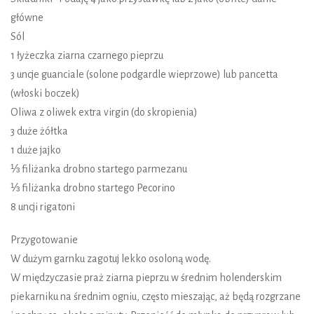
główne
Sól
1 łyżeczka ziarna czarnego pieprzu
3 uncje guanciale (solone podgardle wieprzowe) lub pancetta
(włoski boczek)
Oliwa z oliwek extra virgin (do skropienia)
3 duże żółtka
1 duże jajko
⅓ filiżanka drobno startego parmezanu
⅓ filiżanka drobno startego Pecorino
8 uncji rigatoni
Przygotowanie
W dużym garnku zagotuj lekko osoloną wodę.
W międzyczasie praż ziarna pieprzu w średnim holenderskim
piekarniku na średnim ogniu, często mieszając, aż będą rozgrzane