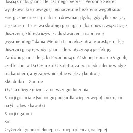
ilością smaku guanciale, czarnego pieprzu i Pecorino. Sekret
wyjątkowo kremowego (a jednocześnie bezkremowego!) sosu?
Energicznie mieszaj makaron drewnianą łyżką, gdy tylko połączy
się z sosem. To usuwa skrobię i pomaga makaronowi związać się z
tłuszczem, którego używasz do stworzenia naprawdę
„wyśmienitego” dania. Metoda ta przekształca tę prostą emulsję
tłuszczu i gorącej wody i guanciale w błyszczącą perfekcję.
Zarówno guanciale, jak i Pecorino są dość słone; Leonardo Vignoli,
szef kuchni w Da Cesare al Casaletto, zaleca niedosolenie wody z
makaronem, aby zapewnić sobie większą kontrolę.
Składniki na 2 porcje
1 łyżka oliwy z oliwek z pierwszego tłoczenia
6 uncji guanciale (solonego podgardla wieprzowego), pokrojone
na ¾-calowe kawałki
8 uncji rigatoni
Sól
2 łyżeczki grubo mielonego czarnego pieprzu, najlepiej