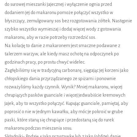
do surowej mieszanki jajecznej i wyłączenie ognia przed
dodaniem jej do makaronu pomoże połączyć wszystko w
błyszczący, zemulgowany sos bez rozgotowania żółtek. Następnie
szybko wszystko wymieszaj i dodaj więcej wody z gotowania
makaronu, aby w razie potrzeby rozrzedzić sos.
Na kolację to danie z makaronem jest smaczne podawane z
talerzem warzyw, ale kiedy masz ochotę na odpoczynek po
godzinach pracy, po prostu chwyć widelec.
Zagłębiliśmy się w tradycyjną carbonarę, sięgając jej korzeni jako
chłopskiego dania przyrządzanego ze spiżarni i ponownie
rozważyliśmy każdy czynnik. Wynik? Mniej makaronu, więcej
chrupiących pasków guanciale i więcej jedwabiście kremowych
jajek, aby to wszystko połączyć. Kupując guanciale, pamiętaj, aby
poprosić o nie w jednym kawałku, aby móc je pokroić w grube
paski, które staną się chrupiące i przedostaną się do rurek
makaronu podczas mieszania sosu.
Składniki- Podaję 4 jako przystawkę lub 2 jako (obfite) danie