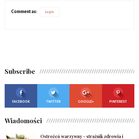
Comment as:
Login
Subscribe
FACEBOOK
TWITTER
GOOGLE+
PINTEREST
Wiadomości
Ostrożeń warzywny - strażnik zdrowia i