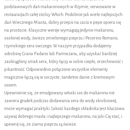
podstawowych dań makaronowych w Rzymie, serwowane w
restauracjach całej stolicy Włoch. Podobnie jak wiele najlepszych
dań Wiecznego Miasta, dobry przepis na cacio e pepe opiera się
na prostocie. Klasyczne wersje wymagają jedynie makaronu,
osolonej wody, świeżo zmielonego pieprzu i Pecorino Romano,
rzymskiego sera owczego. W naszym przypadku dodajemy
odrobinę Grana Padano lub Parmezanu, aby uzyskać bardziej
zaokrąglony smak sera, który łączy w sobie ciepło, orzechowość i
pikantność. Odpowiednio połączone wszystkie elementy
magicznie łączą się w soczyste, tandetne danie z kremowym
sosem.
Upewnienie się, że emulgowany włoski sos do makaronu nie
zawiera grudek podczas dodawania sera do wody skrobiowej,
może wymagać praktyki. Jakość każdego składnika jest kluczowa:
używaj dobrego masła i najlepszego makaronu, na jaki Cię stać, i
upewnij się, że ziarna pieprzu są świeże.