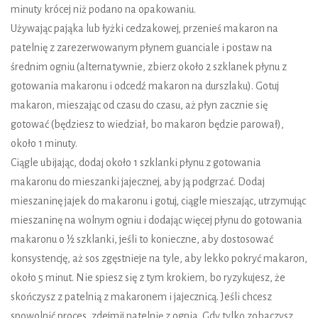
minuty krócej niż podano na opakowaniu.
Używając pająka lub łyżki cedzakowej, przenieś makaron na
patelnię z zarezerwowanym płynem guanciale i postaw na
średnim ogniu (alternatywnie, zbierz około 2 szklanek płynu z
gotowania makaronu i odcedź makaron na durszlaku). Gotuj
makaron, mieszając od czasu do czasu, aż płyn zacznie się
gotować (będziesz to wiedział, bo makaron będzie parował),
około 1 minuty.
Ciągle ubijając, dodaj około 1 szklanki płynu z gotowania
makaronu do mieszanki jajecznej, aby ją podgrzać. Dodaj
mieszaninę jajek do makaronu i gotuj, ciągle mieszając, utrzymując
mieszaninę na wolnym ogniu i dodając więcej płynu do gotowania
makaronu o ½ szklanki, jeśli to konieczne, aby dostosować
konsystencję, aż sos zgęstnieje na tyle, aby lekko pokryć makaron,
około 5 minut. Nie spiesz się z tym krokiem, bo ryzykujesz, że
skończysz z patelnią z makaronem i jajecznicą. Jeśli chcesz
spowolnić proces, zdejmij patelnię z ognia. Gdy tylko zobaczysz