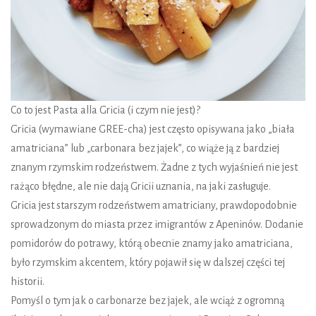
Co to jest Pasta alla Gricia (i czym nie jest)?
Gricia (wymawiane GREE-cha) jest często opisywana jako „biała
amatriciana” lub „carbonara bez jajek”, co wiąże ją z bardziej
znanym rzymskim rodzeństwem. Żadne z tych wyjaśnień nie jest
rażąco błędne, ale nie dają Gricii uznania, na jaki zasługuje.
Gricia jest starszym rodzeństwem amatriciany, prawdopodobnie
sprowadzonym do miasta przez imigrantów z Apeninów. Dodanie
pomidorów do potrawy, którą obecnie znamy jako amatriciana,
było rzymskim akcentem, który pojawił się w dalszej części tej
historii.
Pomyśl o tym jak o carbonarze bez jajek, ale wciąż z ogromną