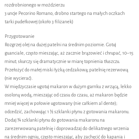
rozdrobnionego w moździerzu
3 uncje Pecorino Romano, drobno startego na małych oczkach
tarki pudełkowej (około 3 filiżanek)
Przygotowanie
Rozgrzej olej na dużej patelni na średnim poziomie. Gotuj
guanciale, często mieszając, aż zacznie brązowieć i chrupać, 10–15
minut; skurczy się dramatycznie w miarę topnienia tłuszczu.
Przełożyć do małej miski łyżką cedzakową; patelnię rezerwową
(nie wycierać).
W międzyczasie ugotuj makaron w dużym garnku z wrzącą, lekko
osoloną wodą, mieszając od czasu do czasu, aż makaron będzie
mniej więcej w połowie ugotowany (nie całkiem al dente);
odcedzić, zachowując 1 ½ szklanki płynu z gotowania makaronu.
Dodaj ¾ szklanki płynu do gotowania makaronu na
zarezerwowaną patelnię i doprowadzaj do delikatnego wrzenia
na średnim ogniu, często mieszając, aby zachęcić do kapania i