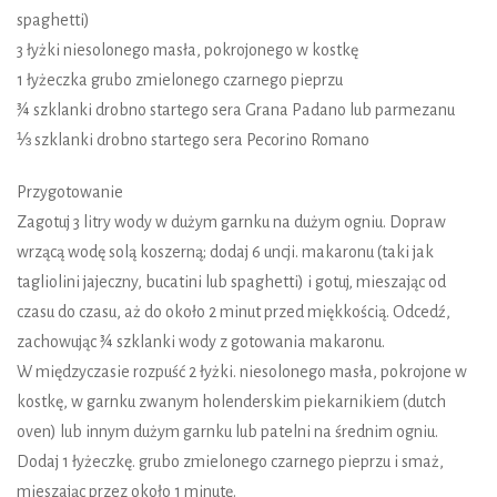
spaghetti)
3 łyżki niesolonego masła, pokrojonego w kostkę
1 łyżeczka grubo zmielonego czarnego pieprzu
¾ szklanki drobno startego sera Grana Padano lub parmezanu
⅓ szklanki drobno startego sera Pecorino Romano
Przygotowanie
Zagotuj 3 litry wody w dużym garnku na dużym ogniu. Dopraw
wrzącą wodę solą koszerną; dodaj 6 uncji. makaronu (taki jak
tagliolini jajeczny, bucatini lub spaghetti) i gotuj, mieszając od
czasu do czasu, aż do około 2 minut przed miękkością. Odcedź,
zachowując ¾ szklanki wody z gotowania makaronu.
W międzyczasie rozpuść 2 łyżki. niesolonego masła, pokrojone w
kostkę, w garnku zwanym holenderskim piekarnikiem (dutch
oven) lub innym dużym garnku lub patelni na średnim ogniu.
Dodaj 1 łyżeczkę. grubo zmielonego czarnego pieprzu i smaż,
mieszając przez około 1 minutę.