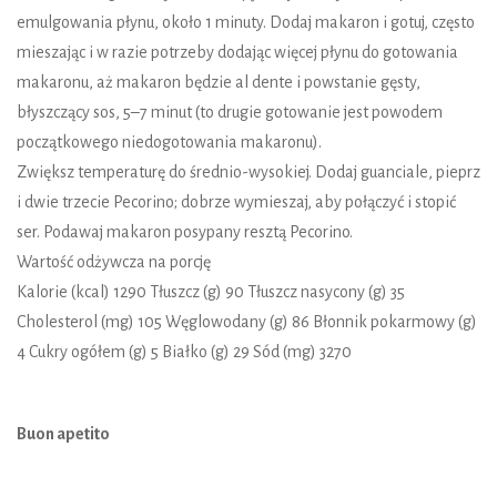
emulgowania płynu, około 1 minuty. Dodaj makaron i gotuj, często
mieszając i w razie potrzeby dodając więcej płynu do gotowania
makaronu, aż makaron będzie al dente i powstanie gęsty,
błyszczący sos, 5–7 minut (to drugie gotowanie jest powodem
początkowego niedogotowania makaronu).
Zwiększ temperaturę do średnio-wysokiej. Dodaj guanciale, pieprz
i dwie trzecie Pecorino; dobrze wymieszaj, aby połączyć i stopić
ser. Podawaj makaron posypany resztą Pecorino.
Wartość odżywcza na porcję
Kalorie (kcal) 1290 Tłuszcz (g) 90 Tłuszcz nasycony (g) 35
Cholesterol (mg) 105 Węglowodany (g) 86 Błonnik pokarmowy (g)
4 Cukry ogółem (g) 5 Białko (g) 29 Sód (mg) 3270
Buon apetito