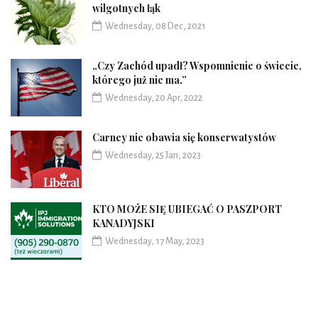
wilgotnych łąk
Wednesday, 08 Dec, 2021
„Czy Zachód upadł? Wspomnienie o świecie,
którego już nie ma.”
Wednesday, 20 Apr, 2022
Carney nie obawia się konserwatystów
Wednesday, 25 Jan, 2023
KTO MOŻE SIĘ UBIEGAĆ O PASZPORT
KANADYJSKI
Wednesday, 17 May, 2023