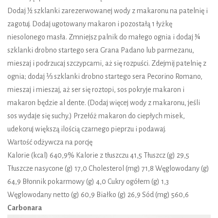
Dodaj ½ szklanki zarezerwowanej wody z makaronu na patelnię i
zagotuj. Dodaj ugotowany makaron i pozostałą 1 łyżkę
niesolonego masła. Zmniejsz palnik do małego ognia i dodaj ¾
szklanki drobno startego sera Grana Padano lub parmezanu,
mieszaj i podrzucaj szczypcami, aż się rozpuści. Zdejmij patelnię z
ognia; dodaj ⅓ szklanki drobno startego sera Pecorino Romano,
mieszaj i mieszaj, aż ser się roztopi, sos pokryje makaron i
makaron będzie al dente. (Dodaj więcej wody z makaronu, jeśli
sos wydaje się suchy.) Przełóż makaron do ciepłych misek,
udekoruj większą ilością czarnego pieprzu i podawaj.
Wartość odżywcza na porcję
Kalorie (kcal) 640,9% Kalorie z tłuszczu 41,5 Tłuszcz (g) 29,5
Tłuszcze nasycone (g) 17,0 Cholesterol (mg) 71,8 Węglowodany (g)
64,9 Błonnik pokarmowy (g) 4,0 Cukry ogółem (g) 1,3
Węglowodany netto (g) 60,9 Białko (g) 26,9 Sód (mg) 560,6
Carbonara