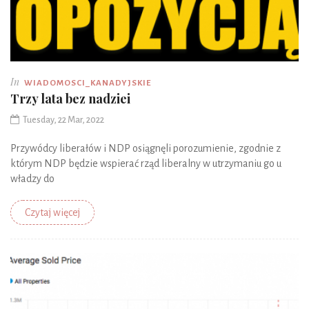
In
WIADOMOSCI_KANADYJSKIE
Trzy lata bez nadziei
Tuesday, 22 Mar, 2022
Przywódcy liberałów i NDP osiągnęli porozumienie, zgodnie z
którym NDP będzie wspierać rząd liberalny w utrzymaniu go u
władzy do
Czytaj więcej