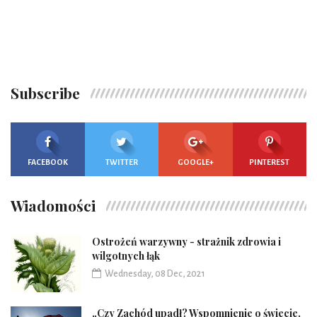
Subscribe
FACEBOOK
TWITTER
GOOGLE+
PINTEREST
Wiadomości
Ostrożeń warzywny - strażnik zdrowia i
wilgotnych łąk
Wednesday, 08 Dec, 2021
„Czy Zachód upadł? Wspomnienie o świecie,