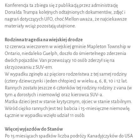
Konferencja ta zbiega się z publikacją przez administrację
Donalda Trumpa kolejnych odtajnionych dokumentów, zdjęć i
nagrań dotyczących UFO, choć Mellon uważa, że najciekawsze
materiały wciąż pozostają utajnione.
Rodzinna tragedia na wiejskiej drodze
12 czerwca wieczorem w wiejskiej gminie Mapleton Township w
Ontario, niedaleko Guelph, doszło do śmiertelnego zderzenia
dwóch pojazdów. Van przewożący 10 osób zderzył się na
skrzyżowaniu z SUV-em.
W wypadku zginęło aż pięcioro rodzeństwa z tej samej rodziny
(cztery dziewczynki i jeden chłopiec) w wieku 4, 6, 8, 10 i 12 lat.
Rannych zostało jeszcze 6 członków tej rodziny rodziny z vana (w
tym 4 dorosłych i niemowlę) oraz kierowca SUV-a.
Matka dzieci jest w stanie krytycznym, ojciec w stanie stabilnym.
Wśród ciężko rannych jest też babcia i 15-miesięczne niemowlę.
Łącznie w wypadku wzięło udział 11 osób.
Więcej wyjazdów do Stanów
Po 15 miesiącach spadków liczba podróży Kanadyjczyków do USA