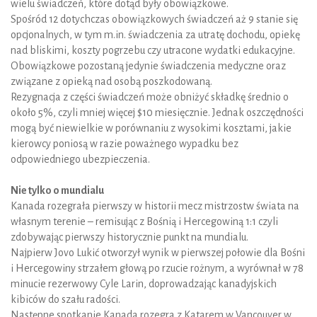
wielu świadczeń, które dotąd były obowiązkowe.
Spośród 12 dotychczas obowiązkowych świadczeń aż 9 stanie się
opcjonalnych, w tym m.in. świadczenia za utratę dochodu, opiekę
nad bliskimi, koszty pogrzebu czy utracone wydatki edukacyjne.
Obowiązkowe pozostaną jedynie świadczenia medyczne oraz
związane z opieką nad osobą poszkodowaną.
Rezygnacja z części świadczeń może obniżyć składkę średnio o
około 5%, czyli mniej więcej $10 miesięcznie. Jednak oszczędności
mogą być niewielkie w porównaniu z wysokimi kosztami, jakie
kierowcy poniosą w razie poważnego wypadku bez
odpowiedniego ubezpieczenia.
Nie tylko o mundialu
Kanada rozegrała pierwszy w historii mecz mistrzostw świata na
własnym terenie – remisując z Bośnią i Hercegowiną 1:1 czyli
zdobywając pierwszy historycznie punkt na mundialu.
Najpierw Jovo Lukić otworzył wynik w pierwszej połowie dla Bośni
i Hercegowiny strzałem głową po rzucie rożnym, a wyrównał w 78
minucie rezerwowy Cyle Larin, doprowadzając kanadyjskich
kibiców do szału radości.
Następne spotkanie Kanada rozegra z Katarem w Vancouver w