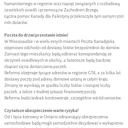
humanitarnego w regionie oraz napięć związanych z rozbudową
izraelskich osiedli i przemocą na Zachodnim Brzegu.
Łączna pomoc Kanady dla Palestyny przekroczyła tym samym 500
mln dolarów.
Poczta do drzwi przestanie istnieć
W Mississaudze i w wielu innych miastach Poczta Kanadyjska
stopniowo odchodzi od dostawy listów bezpośrednio do domów.
Zamiast tego mieszkańcy będą odbierać korespondencję ze
skrzynek osiedlowych w okolicy, a listonosze będą bardziej
skupiać się na dostarczaniu paczek.
Reforma obejmuje tysiące adresów w regionie GTA, a za kilka lat
dostawy poczty pod adresy domowe ustaną w całym kraju.
Zmiany te wynikają ze spadku liczby listów i rosnącej liczby
paczek, a także z trudnej sytuacji finansowej poczty.
Reforma budzi jednak kontrowersje, szczególnie wśród seniorów.
Czy tańsze ubezpieczenie warte ryzyka?
Od 1 lipca kierowcy w Ontario odnawiający ubezpieczenia
samochodowe będą mogli samodzielnie decydować o wykupieniu