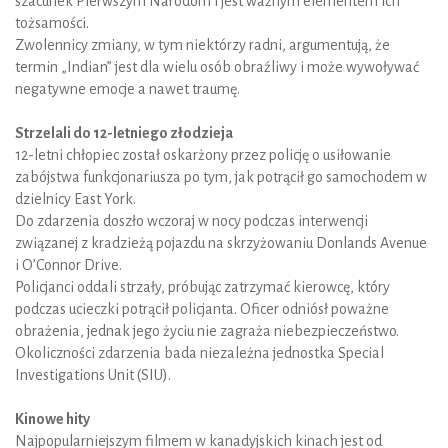
szacunek Pierwszym Narodom i jest ważnym elementem ich
tożsamości.
Zwolennicy zmiany, w tym niektórzy radni, argumentują, że
termin „Indian” jest dla wielu osób obraźliwy i może wywoływać
negatywne emocje a nawet traumę.
Strzelali do 12-letniego złodzieja
12-letni chłopiec został oskarżony przez policję o usiłowanie
zabójstwa funkcjonariusza po tym, jak potrącił go samochodem w
dzielnicy East York.
Do zdarzenia doszło wczoraj w nocy podczas interwencji
związanej z kradzieżą pojazdu na skrzyżowaniu Donlands Avenue
i O’Connor Drive.
Policjanci oddali strzały, próbując zatrzymać kierowcę, który
podczas ucieczki potrącił policjanta. Oficer odniósł poważne
obrażenia, jednak jego życiu nie zagraża niebezpieczeństwo.
Okoliczności zdarzenia bada niezależna jednostka Special
Investigations Unit (SIU).
Kinowe hity
Najpopularniejszym filmem w kanadyjskich kinach jest od