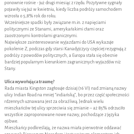
ponownie rośnie - już drugi miesiąc z rzędu. Pozytywne sygnały
pojawiły się już w kwietniu, kiedy liczba podróży samochodem
wzrosła o 5,8% rok do roku.
Wcześniejsze spadki były związane m.in. z napięciami
politycznymi ze Stanami, amerykańskimi cłami oraz
zaostrzonymi kontrolami granicznymi.
Największe zainteresowanie wyjazdami do USA wykazuje
pokolenie Z, podczas gdy starsi Kanadyjczycy częściej rezygnują z
podróży z powodów politycznych, a Europa stała się obecnie
bardziej popularnym kierunkiem zagranicznych wyjazdów niż
Stany.
Ulica wywołująca traumę?
Rada miasta Kingston zagłosuje dzisiaj (16 VI) nad zmianą nazwy
ulicy Indian Road na mniej “indiańską”, bo przez część społeczności
rdzennych uznawana jest za obraźliwą. Jednak wielu
mieszkańców tej ulicy sprzeciwia się zmianie – aż 85% odrzuciło
wszystkie zaproponowane nowe nazwy, pochodzące z języka
ojibwe.
Mieszkańcy podkreślają, że nazwa miała pierwotnie oddawać