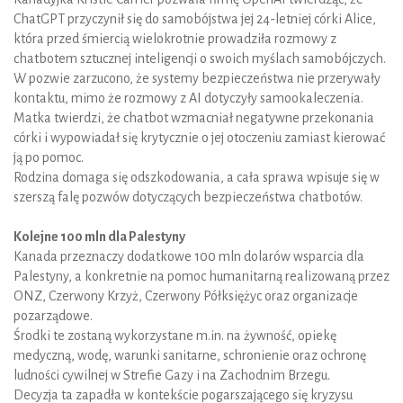
ChatGPT przyczynił się do samobójstwa jej 24-letniej córki Alice,
która przed śmiercią wielokrotnie prowadziła rozmowy z
chatbotem sztucznej inteligencji o swoich myślach samobójczych.
W pozwie zarzucono, że systemy bezpieczeństwa nie przerywały
kontaktu, mimo że rozmowy z AI dotyczyły samookaleczenia.
Matka twierdzi, że chatbot wzmacniał negatywne przekonania
córki i wypowiadał się krytycznie o jej otoczeniu zamiast kierować
ją po pomoc.
Rodzina domaga się odszkodowania, a cała sprawa wpisuje się w
szerszą falę pozwów dotyczących bezpieczeństwa chatbotów.
Kolejne 100 mln dla Palestyny
Kanada przeznaczy dodatkowe 100 mln dolarów wsparcia dla
Palestyny, a konkretnie na pomoc humanitarną realizowaną przez
ONZ, Czerwony Krzyż, Czerwony Półksiężyc oraz organizacje
pozarządowe.
Środki te zostaną wykorzystane m.in. na żywność, opiekę
medyczną, wodę, warunki sanitarne, schronienie oraz ochronę
ludności cywilnej w Strefie Gazy i na Zachodnim Brzegu.
Decyzja ta zapadła w kontekście pogarszającego się kryzysu