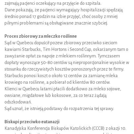
zajmują pacjenci oczekujący na przyjęcie do szpitala.
Dane pokazują, że pacjenci wymagający hospitalizacji spędzają
średnio ponad 17 godzin na izbie przyjęć, choć osoby z mniej
pilnymi problemami są obsługiwane znacznie szybciej.
Proces zbiorowy za mleczko roślinne
Sąd w Quebecu dopuścił pozew zbiorowy przeciwko sieciom
kawiarni Starbucks, Tim Hortons i Second Cup, oskarżanym tam o
zawyżanie opłat za napoje z mlekiem roślinnym. Tymczasem
dopłaty wynoszące 50-80 centów są nieproporcjonalnie wysokie w
stosunku do rzeczywistych kosztów ponoszonych przez te firmy.
Starbucks ponosi koszt o około 12 centów za zamianę mleka
krowiego na roślinne, a pobierał od klientów 80 centów.
Klienci w Quebecu latami płacili dodatkowo za mleko sojowe,
owsiane, migdałowe lub kokosowe, za co teraz żądają
odszkodowań.
Sąd uznał, że istnieją podstawy do rozpatrzenia tej sprawy.
Biskupi przeciwko eutanazji
Kanadyjska Konferencja Biskupów Katolickich (CCCB) z okazji 10.