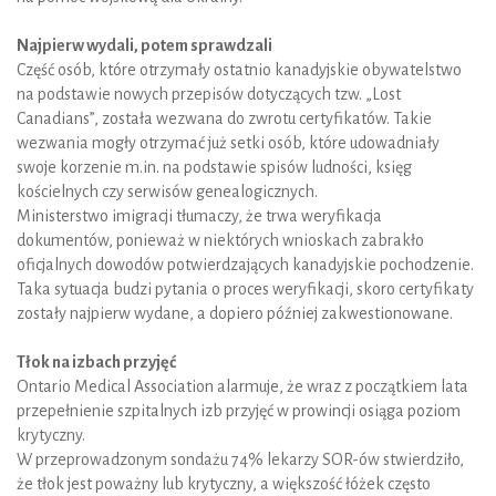
Najpierw wydali, potem sprawdzali
Część osób, które otrzymały ostatnio kanadyjskie obywatelstwo
na podstawie nowych przepisów dotyczących tzw. „Lost
Canadians”, została wezwana do zwrotu certyfikatów. Takie
wezwania mogły otrzymać już setki osób, które udowadniały
swoje korzenie m.in. na podstawie spisów ludności, księg
kościelnych czy serwisów genealogicznych.
Ministerstwo imigracji tłumaczy, że trwa weryfikacja
dokumentów, ponieważ w niektórych wnioskach zabrakło
oficjalnych dowodów potwierdzających kanadyjskie pochodzenie.
Taka sytuacja budzi pytania o proces weryfikacji, skoro certyfikaty
zostały najpierw wydane, a dopiero później zakwestionowane.
Tłok na izbach przyjęć
Ontario Medical Association alarmuje, że wraz z początkiem lata
przepełnienie szpitalnych izb przyjęć w prowincji osiąga poziom
krytyczny.
W przeprowadzonym sondażu 74% lekarzy SOR-ów stwierdziło,
że tłok jest poważny lub krytyczny, a większość łóżek często