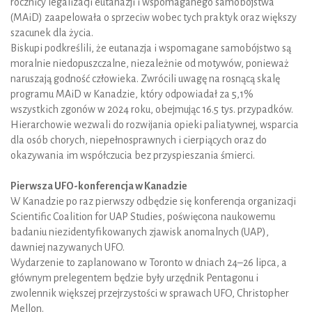
rocznicy legalizacji eutanazji i wspomaganego samobójstwa
(MAiD) zaapelowała o sprzeciw wobec tych praktyk oraz większy
szacunek dla życia.
Biskupi podkreślili, że eutanazja i wspomagane samobójstwo są
moralnie niedopuszczalne, niezależnie od motywów, ponieważ
naruszają godność człowieka. Zwrócili uwagę na rosnącą skalę
programu MAiD w Kanadzie, który odpowiadał za 5,1%
wszystkich zgonów w 2024 roku, obejmując 16.5 tys. przypadków.
Hierarchowie wezwali do rozwijania opieki paliatywnej, wsparcia
dla osób chorych, niepełnosprawnych i cierpiących oraz do
okazywania im współczucia bez przyspieszania śmierci.
Pierwsza UFO-konferencja w Kanadzie
W Kanadzie po raz pierwszy odbędzie się konferencja organizacji
Scientific Coalition for UAP Studies, poświęcona naukowemu
badaniu niezidentyfikowanych zjawisk anomalnych (UAP),
dawniej nazywanych UFO.
Wydarzenie to zaplanowano w Toronto w dniach 24–26 lipca, a
głównym prelegentem będzie były urzędnik Pentagonu i
zwolennik większej przejrzystości w sprawach UFO, Christopher
Mellon.