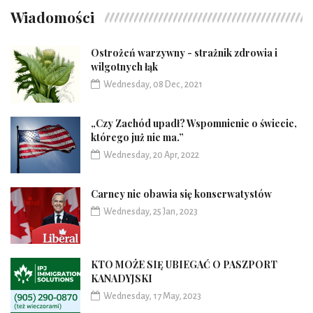
Wiadomości
Ostrożeń warzywny - strażnik zdrowia i
wilgotnych łąk
Wednesday, 08 Dec, 2021
„Czy Zachód upadł? Wspomnienie o świecie,
którego już nie ma.”
Wednesday, 20 Apr, 2022
Carney nie obawia się konserwatystów
Wednesday, 25 Jan, 2023
KTO MOŻE SIĘ UBIEGAĆ O PASZPORT
KANADYJSKI
Wednesday, 17 May, 2023