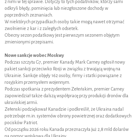
z nimi w tej sprawie. Dotyczy to tych podatników, którzy sami
odkryli błędy, pominięcia lub niezgłoszone dochody w
poprzednich zeznaniach.
W niektórych przypadkach osoby takie mogą nawet otrzymać
zwolnienie z kar i z zaległych odsetek.
Obecny sezon podatkowy jest pierwszym sezonem objętym
zmienionymi przepisami.
Nowe sankcje wobec Moskwy
Podczas szczytu G7, premier Kanady Mark Carney ogłosił nowy
pakiet sankcji przeciwko Rosji w związku z trwającą wojną na
Ukrainie. Sankcje objęły 162 osoby, firmy i statki powiązane z
rosyjskim przemysłem wojennym.
Podczas spotkania z prezydentem Zełeńskim, premier Carney
zapowiedział także dalszą współpracę przy produkcji dronów dla
ukraińskiej armii.
Zełenski podziękował Kanadzie i podkreślił, że Ukraina nadal
potrzebuje m.in. systemów obrony powietrznej oraz dodatkowych
pocisków Patriot.
Od początku 2026 roku Kanada przeznaczyła już 2,8 mld dolarów
na pomoc wojskową dla Ukrainy.