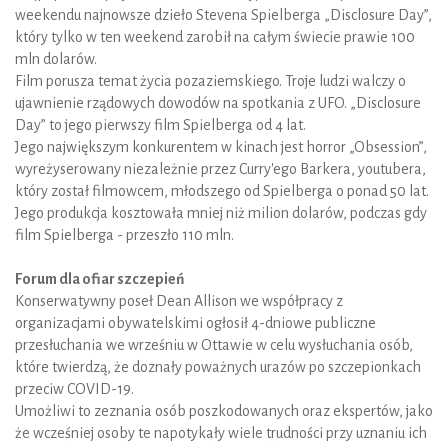
weekendu najnowsze dzieło Stevena Spielberga „Disclosure Day”,
który tylko w ten weekend zarobił na całym świecie prawie 100
mln dolarów.
Film porusza temat życia pozaziemskiego. Troje ludzi walczy o
ujawnienie rządowych dowodów na spotkania z UFO. „Disclosure
Day” to jego pierwszy film Spielberga od 4 lat.
Jego największym konkurentem w kinach jest horror „Obsession”,
wyreżyserowany niezależnie przez Curry'ego Barkera, youtubera,
który został filmowcem, młodszego od Spielberga o ponad 50 lat.
Jego produkcja kosztowała mniej niż milion dolarów, podczas gdy
film Spielberga - przeszło 110 mln.
Forum dla ofiar szczepień
Konserwatywny poseł Dean Allison we współpracy z
organizacjami obywatelskimi ogłosił 4-dniowe publiczne
przesłuchania we wrześniu w Ottawie w celu wysłuchania osób,
które twierdzą, że doznały poważnych urazów po szczepionkach
przeciw COVID-19.
Umożliwi to zeznania osób poszkodowanych oraz ekspertów, jako
że wcześniej osoby te napotykały wiele trudności przy uznaniu ich