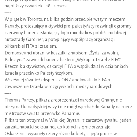
najbliższy czwartek - 18 czerwca.
—-
W piątek w Toronto, na kilka godzin przed pierwszym meczem
Kanady, protestujący aktywiści pro-palestyńscy rozwinęli ogromny
czerwony baner zasłaniający logo mundialu w pobliżu ruchliwej
autostrady Gardiner, a potępiający współpracę organizacji
piłkarskiej FIFA z Izraelem.
Demonstranci ubrani w koszulki z napisem „Żydzi za wolną
Palestyną” zawiesili baner z hasłem „Wykopać Izrael z FIFA”.
Rzecznik aktywistów, oskarżył FIFA o współudział w działaniach
Izraela przeciwko Palestyńczykom.
Wcześniej również eksperci z ONZ apelowali do FIFA o
zawieszenie Izraela w rozgrywkach międzynarodowych.
—-
Thomas Partey, piłkarz z reprezentacji narodowej Ghany, nie
otrzymał kanadyjskiej wizy i nie mógł wjechać do Kanady na mecz
mistrzostw świata przeciwko Panamie.
Piłkarz ten otrzymał w Wielkiej Brytanii 7 zarzutów gwałtu i jeden
zarzutu napaści seksualnej, do których się nie przyznaje.
Oskarżenia wysunęły cztery różne kobiety, a jego proces w