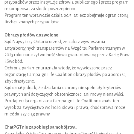
przypadków przez instytucje zdrowia publicznego i przez program
rekompensat za skutki poszczepienne.
Program ten wprawdzie działa od 5 lat lecz obejmuje ograniczoną
liczbę uznanych przypadków.
Obrazy płodów dozwolone
Sąd Najwyższy Ontario orzekł, że zakaz wywieszania
antyaborcyjnych transparentów na Wzgórzu Parlamentarnym w
2023 roku naruszył wolność słowa gwarantowaną przez Kartę Praw
i Swobód.
Ochrona parlamentu uznała wtedy, że wywieszone przez
organizację Campaign Life Coalition obrazy płodów po aborcji są
zbyt drastyczne.
Sąd uznał jednak, że działania ochrony nie spełniały kryteriów
prawnych ani dotyczących obsceniczności ani mowy nienawiści.
Pro-lajferska organizacja Campaign Life Coalition uznała ten
wyrok za zwycięstwo wolności słowa i prawa, choć sprawa może
mieć dalszy ciąg prawny.
ChatPGT nie zapobiegł samobójstwu
Kanadyjka Kristie Carrier pozwała firmę OpenAI twierdząc, że