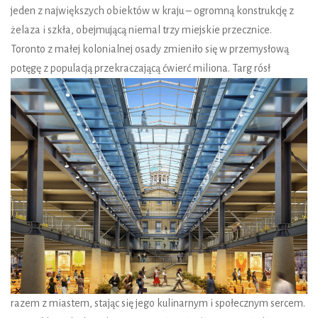
jeden z największych obiektów w kraju – ogromną konstrukcję z
żelaza i szkła, obejmującą niemal trzy miejskie przecznice.
Toronto z małej kolonialnej osady zmieniło się w przemysłową
potęgę z populacją przekraczającą ćwierć miliona. Targ rósł
razem z miastem, stając się jego kulinarnym i społecznym sercem.