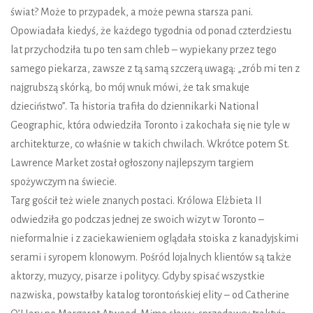
świat? Może to przypadek, a może pewna starsza pani.
Opowiadała kiedyś, że każdego tygodnia od ponad czterdziestu
lat przychodziła tu po ten sam chleb – wypiekany przez tego
samego piekarza, zawsze z tą samą szczerą uwagą: „zrób mi ten z
najgrubszą skórką, bo mój wnuk mówi, że tak smakuje
dzieciństwo”. Ta historia trafiła do dziennikarki National
Geographic, która odwiedziła Toronto i zakochała się nie tyle w
architekturze, co właśnie w takich chwilach. Wkrótce potem St.
Lawrence Market został ogłoszony najlepszym targiem
spożywczym na świecie.
Targ gościł też wiele znanych postaci. Królowa Elżbieta II
odwiedziła go podczas jednej ze swoich wizyt w Toronto –
nieformalnie i z zaciekawieniem oglądała stoiska z kanadyjskimi
serami i syropem klonowym. Pośród lojalnych klientów są także
aktorzy, muzycy, pisarze i politycy. Gdyby spisać wszystkie
nazwiska, powstałby katalog torontońskiej elity – od Catherine