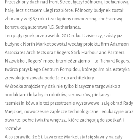
Przeszklony dach nad Front Street łączył północną i południową
halę, lecz z czasem uległ rozbiórce. Północny budynek został
zburzony w 1967 roku i zastąpiony nowoczesną, choć surową
konstrukcją autorstwa J.G. Sutherlanda.
Ten piąty rynek przetrwał do 2012 roku. Dzisiejszy, szósty już
budynek North Market powstał według projektu firm Adamson
Associates Architects oraz Rogers Stirk Harbour and Partners.
Nazwisko „Rogers” może brzmieć znajomo – to Richard Rogers,
twórca paryskiego Centrum Pompidou, którego śmiała estetyka
zrewolucjonizowała podejście do architektury.
W środku znajdziemy dziś nie tylko klasyczne targowisko z
produktami lokalnych rolników, serowarów, piekarzy i
rzemieślników, ale też przestrzenie wystawowe, salę obrad Rady
Miejskiej, nowoczesne zaplecze technologiczne i edukacyjne oraz
otwarte, pełne światła wnętrza, które zachęcają do spotkań i
rozmów.
A co sprawiło, że St. Lawrence Market stał się sławny na cały