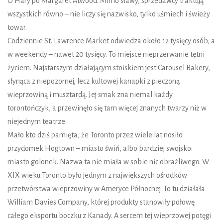
O’Hary po Margaret Atwood. Mimo sławy, sprzedawcy traktują
wszystkich równo – nie liczy się nazwisko, tylko uśmiech i świeży
towar.
Codziennie St. Lawrence Market odwiedza około 12 tysięcy osób, a
w weekendy – nawet 20 tysięcy. To miejsce nieprzerwanie tętni
życiem. Najstarszym działającym stoiskiem jest Carousel Bakery,
słynąca z niepozornej, lecz kultowej kanapki z pieczoną
wieprzowiną i musztardą. Jej smak zna niemal każdy
torontończyk, a przewinęło się tam więcej znanych twarzy niż w
niejednym teatrze.
Mało kto dziś pamięta, że Toronto przez wiele lat nosiło
przydomek Hogtown – miasto świń, albo bardziej swojsko:
miasto golonek. Nazwa ta nie miała w sobie nic obraźliwego. W
XIX wieku Toronto było jednym z największych ośrodków
przetwórstwa wieprzowiny w Ameryce Północnej. To tu działała
William Davies Company, której produkty stanowiły połowę
całego eksportu boczku z Kanady. A sercem tej wieprzowej potęgi