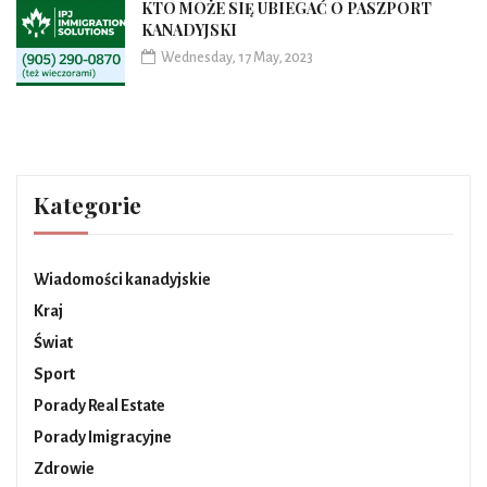
KTO MOŻE SIĘ UBIEGAĆ O PASZPORT
KANADYJSKI
Wednesday, 17 May, 2023
Kategorie
Wiadomości kanadyjskie
Kraj
Świat
Sport
Porady Real Estate
Porady Imigracyjne
Zdrowie