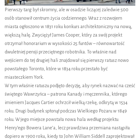
Pierwszy targ był skromny, ale w osadzie liczącej zaledwie 500
osób stanowił centrum życia codziennego. Wraz z rozwojem
miasta ogłoszono w 1831 roku konkurs architektoniczny na nową,
większą halę. Zwyciężył James Cooper, który za swój projekt
otrzymał honorarium w wysokości 25 funtów – równowartość
dwuletniej pensji przeciętnego robotnika. To właśnie nad
wejściem do tej drugiej hali znajdował się pierwszy ratusz nowo
powstałego Toronto, które w 1834 roku przestało być
miasteczkiem York.
W tym właśnie ratuszu podjęto decyzję, aby rynek nazwać na cześć
świętego Wawrzyńca – patrona Kanady i męczennika, którego
imieniem Jacques Cartier ochrzcił wielką rzekę, odkrytą w 1534
roku. Drugi budynek spłonął podczas Wielkiego Pożaru w 1849
roku. W jego miejsce powstała nowa hala według projektu
Henry’ego Bowera Lane’a, lecz prawdziwa przemiana nastąpiła
dopiero w 1900 roku, kiedy to John William Siddell zaprojektował