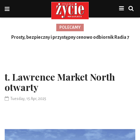
POLECAMY
Nowa jakość, więcej możliwości
Prosty, bezpieczny i przystępny cenowo odbiornik Radia 7
Toronto
t. Lawrence Market North
otwarty
Tuesday, 15 Apr, 2025