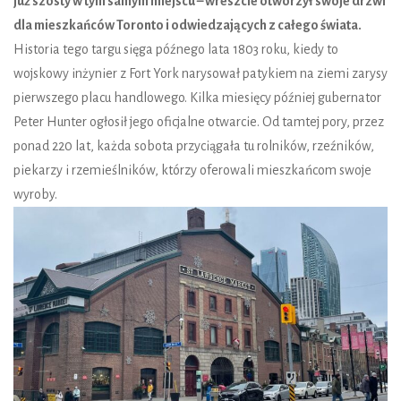
już szósty w tym samym miejscu – wreszcie otworzył swoje drzwi
dla mieszkańców Toronto i odwiedzających z całego świata.
Historia tego targu sięga późnego lata 1803 roku, kiedy to
wojskowy inżynier z Fort York narysował patykiem na ziemi zarysy
pierwszego placu handlowego. Kilka miesięcy później gubernator
Peter Hunter ogłosił jego oficjalne otwarcie. Od tamtej pory, przez
ponad 220 lat, każda sobota przyciągała tu rolników, rzeźników,
piekarzy i rzemieślników, którzy oferowali mieszkańcom swoje
wyroby.