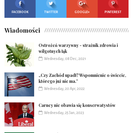
FACEBOOK
TWITTER
GOOGLE+
PINTEREST
Wiadomości
Ostrożeń warzywny - strażnik zdrowia i
wilgotnych łąk
Wednesday, 08 Dec, 2021
„Czy Zachód upadł? Wspomnienie o świecie,
którego już nie ma.”
Wednesday, 20 Apr, 2022
Carney nie obawia się konserwatystów
Wednesday, 25 Jan, 2023