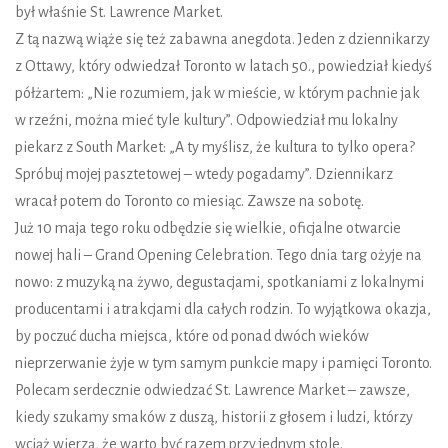
był właśnie St. Lawrence Market.
Z tą nazwą wiąże się też zabawna anegdota. Jeden z dziennikarzy
z Ottawy, który odwiedzał Toronto w latach 50., powiedział kiedyś
półżartem: „Nie rozumiem, jak w mieście, w którym pachnie jak
w rzeźni, można mieć tyle kultury”. Odpowiedział mu lokalny
piekarz z South Market: „A ty myślisz, że kultura to tylko opera?
Spróbuj mojej pasztetowej – wtedy pogadamy”. Dziennikarz
wracał potem do Toronto co miesiąc. Zawsze na sobotę.
Już 10 maja tego roku odbędzie się wielkie, oficjalne otwarcie
nowej hali – Grand Opening Celebration. Tego dnia targ ożyje na
nowo: z muzyką na żywo, degustacjami, spotkaniami z lokalnymi
producentami i atrakcjami dla całych rodzin. To wyjątkowa okazja,
by poczuć ducha miejsca, które od ponad dwóch wieków
nieprzerwanie żyje w tym samym punkcie mapy i pamięci Toronto.
Polecam serdecznie odwiedzać St. Lawrence Market – zawsze,
kiedy szukamy smaków z duszą, historii z głosem i ludzi, którzy
wciąż wierzą, że warto być razem przy jednym stole.