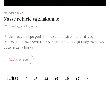
In
OKLADKA
Nasze relacje są znakomite
Tuesday, 12 Mar, 2024
Polski prezydent po godzinie 17 spotkał się z liderami Izby
Reprezentantów i Senatu USA. Zdaniem Andrzeja Dudy rozmowy
potwierdziły bliską
Czytaj więcej
‹ First
<
13
14
15
16
17
>