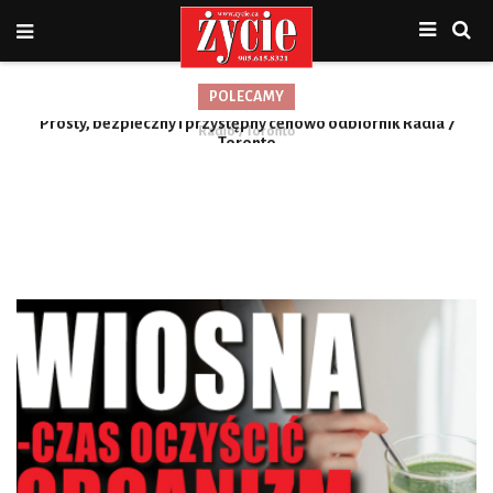
POLECAMY
Prosty, bezpieczny i przystępny cenowo odbiornik Radia 7
Toronto