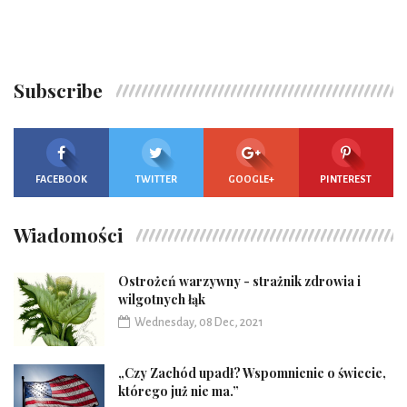
Subscribe
FACEBOOK
TWITTER
GOOGLE+
PINTEREST
Wiadomości
Ostrożeń warzywny - strażnik zdrowia i
wilgotnych łąk
Wednesday, 08 Dec, 2021
„Czy Zachód upadł? Wspomnienie o świecie,
którego już nie ma.”