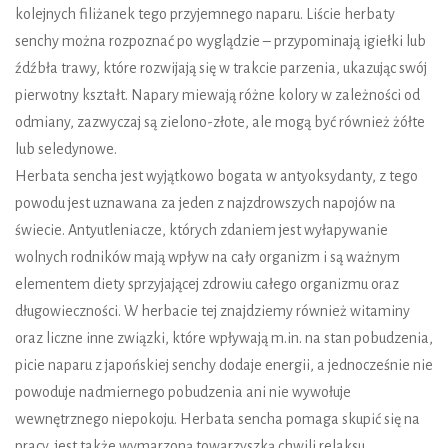
kolejnych filiżanek tego przyjemnego naparu. Liście herbaty
senchy można rozpoznać po wyglądzie – przypominają igiełki lub
źdźbła trawy, które rozwijają się w trakcie parzenia, ukazując swój
pierwotny kształt. Napary miewają różne kolory w zależności od
odmiany, zazwyczaj są zielono-złote, ale mogą być również żółte
lub seledynowe.
Herbata sencha jest wyjątkowo bogata w antyoksydanty, z tego
powodu jest uznawana za jeden z najzdrowszych napojów na
świecie. Antyutleniacze, których zdaniem jest wyłapywanie
wolnych rodników mają wpływ na cały organizm i są ważnym
elementem diety sprzyjającej zdrowiu całego organizmu oraz
długowieczności. W herbacie tej znajdziemy również witaminy
oraz liczne inne związki, które wpływają m.in. na stan pobudzenia,
picie naparu z japońskiej senchy dodaje energii, a jednocześnie nie
powoduje nadmiernego pobudzenia ani nie wywołuje
wewnętrznego niepokoju. Herbata sencha pomaga skupić się na
pracy, jest także wymarzoną towarzyszką chwili relaksu.