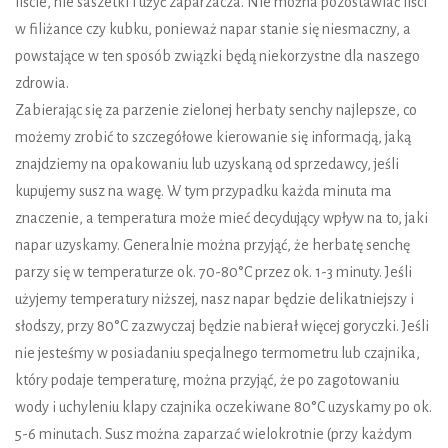
liście, nie saszetki i użyć zaparzacza. Nie można pozostawiać liści
w filiżance czy kubku, ponieważ napar stanie się niesmaczny, a
powstające w ten sposób związki będą niekorzystne dla naszego
zdrowia.
Zabierając się za parzenie zielonej herbaty senchy najlepsze, co
możemy zrobić to szczegółowe kierowanie się informacją, jaką
znajdziemy na opakowaniu lub uzyskaną od sprzedawcy, jeśli
kupujemy susz na wagę. W tym przypadku każda minuta ma
znaczenie, a temperatura może mieć decydujący wpływ na to, jaki
napar uzyskamy. Generalnie można przyjąć, że herbatę senchę
parzy się w temperaturze ok. 70-80°C przez ok. 1-3 minuty. Jeśli
użyjemy temperatury niższej, nasz napar będzie delikatniejszy i
słodszy, przy 80°C zazwyczaj będzie nabierał więcej goryczki. Jeśli
nie jesteśmy w posiadaniu specjalnego termometru lub czajnika,
który podaje temperaturę, można przyjąć, że po zagotowaniu
wody i uchyleniu klapy czajnika oczekiwane 80°C uzyskamy po ok.
5-6 minutach. Susz można zaparzać wielokrotnie (przy każdym