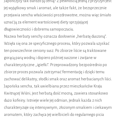
Japończycy tak bardzo ją cenią? Z pewnością jedną z przyczyn jest
jej wyjątkowy smak i aromat, ale także fakt, że bezsprzecznie
przejawia sencha właściwości prozdrowotne, można więc śmiało
uznać ją za element wartościowej diety sprzyjającej
długowieczności i dobremu samopoczuciu.
Nazwa herbaty senchy oznacza dosłownie „herbatę duszoną”.
Wzięła się ona ze specyficznego procesu, który pozwala uzyskać
ten powszechnie ceniony susz. Po zbiorze liście są traktowane
gorącą parą wodną i dopiero później suszone i zwijane w
charakterystyczne „igiełki”. Przeprowadzony bezpośrednio po
zbiorze proces pozwala zatrzymać fermentację i dzięki temu
zachować delikatny, słodki smak oraz aromat herbacianych liści.
Japońska sencha, tak uwielbiana przez mieszkańców Kraju
Kwitnącej Wiśni, jest herbatą dość mocną, zawiera stosunkowo
dużo kofeiny. Istnieje wiele jej odmian, jednak każda z nich
charakteryzuje się intensywnym, złożonym smakiem i ciekawym
aromatem, który zachęca jej wielbicieli do regularnego picia