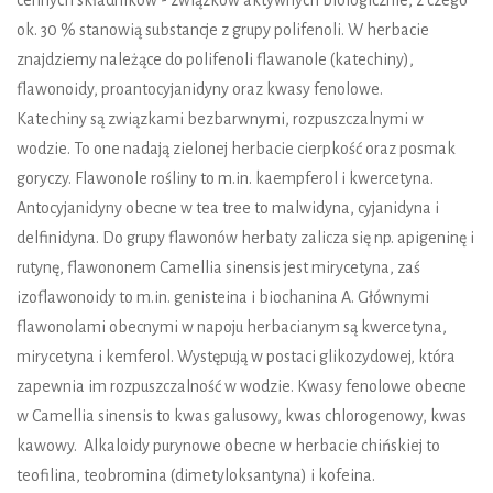
ok. 30 % stanowią substancje z grupy polifenoli. W herbacie
znajdziemy należące do polifenoli flawanole (katechiny),
flawonoidy, proantocyjanidyny oraz kwasy fenolowe.
Katechiny są związkami bezbarwnymi, rozpuszczalnymi w
wodzie. To one nadają zielonej herbacie cierpkość oraz posmak
goryczy. Flawonole rośliny to m.in. kaempferol i kwercetyna.
Antocyjanidyny obecne w tea tree to malwidyna, cyjanidyna i
delfinidyna. Do grupy flawonów herbaty zalicza się np. apigeninę i
rutynę, flawononem Camellia sinensis jest mirycetyna, zaś
izoflawonoidy to m.in. genisteina i biochanina A. Głównymi
flawonolami obecnymi w napoju herbacianym są kwercetyna,
mirycetyna i kemferol. Występują w postaci glikozydowej, która
zapewnia im rozpuszczalność w wodzie. Kwasy fenolowe obecne
w Camellia sinensis to kwas galusowy, kwas chlorogenowy, kwas
kawowy. Alkaloidy purynowe obecne w herbacie chińskiej to
teofilina, teobromina (dimetyloksantyna) i kofeina.