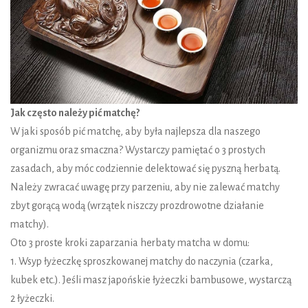
Jak często należy pić matchę?
W jaki sposób pić matchę, aby była najlepsza dla naszego
organizmu oraz smaczna? Wystarczy pamiętać o 3 prostych
zasadach, aby móc codziennie delektować się pyszną herbatą.
Należy zwracać uwagę przy parzeniu, aby nie zalewać matchy
zbyt gorącą wodą (wrzątek niszczy prozdrowotne działanie
matchy).
Oto 3 proste kroki zaparzania herbaty matcha w domu:
1. Wsyp łyżeczkę sproszkowanej matchy do naczynia (czarka,
kubek etc.). Jeśli masz japońskie łyżeczki bambusowe, wystarczą
2 łyżeczki.