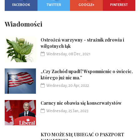
FACEBOOK
TWITTER
GOOGLE+
PINTEREST
Wiadomości
Ostrożeń warzywny - strażnik zdrowia i
wilgotnych łąk
Wednesday, 08 Dec, 2021
„Czy Zachód upadł? Wspomnienie o świecie,
którego już nie ma.”
Wednesday, 20 Apr, 2022
Carney nie obawia się konserwatystów
Wednesday, 25 Jan, 2023
KTO MOŻE SIĘ UBIEGAĆ O PASZPORT