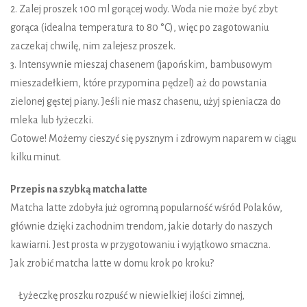
2. Zalej proszek 100 ml gorącej wody. Woda nie może być zbyt
gorąca (idealna temperatura to 80 °C), więc po zagotowaniu
zaczekaj chwilę, nim zalejesz proszek.
3. Intensywnie mieszaj chasenem (japońskim, bambusowym
mieszadełkiem, które przypomina pędzel) aż do powstania
zielonej gęstej piany. Jeśli nie masz chasenu, użyj spieniacza do
mleka lub łyżeczki.
Gotowe! Możemy cieszyć się pysznym i zdrowym naparem w ciągu
kilku minut.
Przepis na szybką matcha latte
Matcha latte zdobyła już ogromną popularność wśród Polaków,
głównie dzięki zachodnim trendom, jakie dotarły do naszych
kawiarni. Jest prosta w przygotowaniu i wyjątkowo smaczna.
Jak zrobić matcha latte w domu krok po kroku?
Łyżeczkę proszku rozpuść w niewielkiej ilości zimnej,