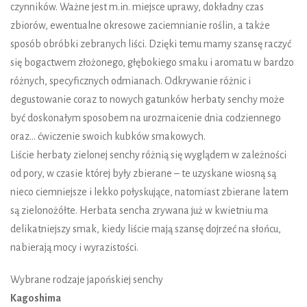
czynników. Ważne jest m.in. miejsce uprawy, dokładny czas
zbiorów, ewentualne okresowe zaciemnianie roślin, a także
sposób obróbki zebranych liści. Dzięki temu mamy szansę raczyć
się bogactwem złożonego, głębokiego smaku i aromatu w bardzo
różnych, specyficznych odmianach. Odkrywanie różnic i
degustowanie coraz to nowych gatunków herbaty senchy może
być doskonałym sposobem na urozmaicenie dnia codziennego
oraz… ćwiczenie swoich kubków smakowych.
Liście herbaty zielonej senchy różnią się wyglądem w zależności
od pory, w czasie której były zbierane – te uzyskane wiosną są
nieco ciemniejsze i lekko połyskujące, natomiast zbierane latem
są zielonożółte. Herbata sencha zrywana już w kwietniu ma
delikatniejszy smak, kiedy liście mają szansę dojrzeć na słońcu,
nabierają mocy i wyrazistości.
Wybrane rodzaje japońskiej senchy
Kagoshima