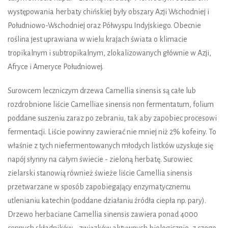
występowania herbaty chińskiej były obszary Azji Wschodniej i
Południowo-Wschodniej oraz Półwyspu Indyjskiego. Obecnie
roślina jest uprawiana w wielu krajach świata o klimacie
tropikalnym i subtropikalnym, zlokalizowanych głównie w Azji,
Afryce i Ameryce Południowej.
Surowcem leczniczym drzewa Camellia sinensis są całe lub
rozdrobnione liście Camelliae sinensis non fermentatum, folium
poddane suszeniu zaraz po zebraniu, tak aby zapobiec procesowi
fermentacji. Liście powinny zawierać nie mniej niż 2% kofeiny. To
właśnie z tych niefermentowanych młodych listków uzyskuje się
napój słynny na całym świecie - zieloną herbatę. Surowiec
zielarski stanowią również świeże liście Camellia sinensis
przetwarzane w sposób zapobiegający enzymatycznemu
utlenianiu katechin (poddane działaniu źródła ciepła np. pary).
Drzewo herbaciane Camellia sinensis zawiera ponad 4000
cennych składników - związków aktywnych biologicznie, z czego