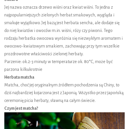
Jej nazwa oznacza drzewo wiśni oraz kwiat wiśni. To jedna z
najpopularniejszych zielonych herbat smakowych, wygląda i
smakuje wyjątkowo. Jej bazą jest herbata sencha, ale dodaje się
do niej kwiatów i owoców m.in. wiśni, róży czy piwonii. Tego
rodzaju herbatka owocowa wyróżnia się niezwykłym aromatem i
owocowo-kwiatowym smakiem, zachowując przy tym wszelkie
prozdrowotne właściwości zielonej herbaty.
Parzenie: ok.2-3 minuty w temperaturze ok. 80°C, może być
parzona kilkukrotnie
Herbata matcha
Matcha, choć jej oryginalnym źródłem pochodzenia są Chiny, to
dziś najbardziej kojarzona jest z Japonią. Wszystko przez japońską
ceremonię picia herbaty, sławną na całym świecie.
Czym jest matcha?