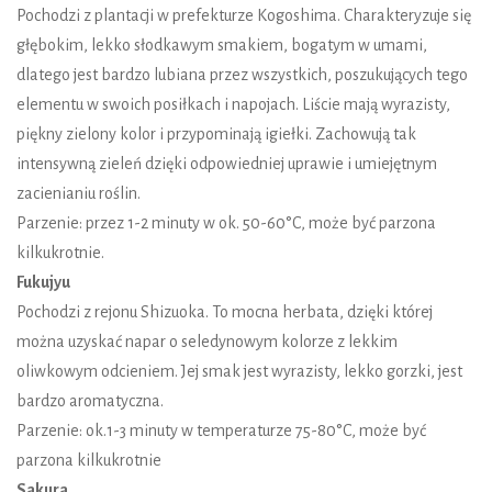
Pochodzi z plantacji w prefekturze Kogoshima. Charakteryzuje się
głębokim, lekko słodkawym smakiem, bogatym w umami,
dlatego jest bardzo lubiana przez wszystkich, poszukujących tego
elementu w swoich posiłkach i napojach. Liście mają wyrazisty,
piękny zielony kolor i przypominają igiełki. Zachowują tak
intensywną zieleń dzięki odpowiedniej uprawie i umiejętnym
zacienianiu roślin.
Parzenie: przez 1-2 minuty w ok. 50-60°C, może być parzona
kilkukrotnie.
Fukujyu
Pochodzi z rejonu Shizuoka. To mocna herbata, dzięki której
można uzyskać napar o seledynowym kolorze z lekkim
oliwkowym odcieniem. Jej smak jest wyrazisty, lekko gorzki, jest
bardzo aromatyczna.
Parzenie: ok.1-3 minuty w temperaturze 75-80°C, może być
parzona kilkukrotnie
Sakura