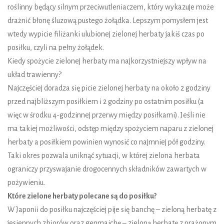
roślinny będący silnym przeciwutleniaczem, który wykazuje może
drażnić błonę śluzową pustego żołądka. Lepszym pomysłem jest
wtedy wypicie filiżanki ulubionej zielonej herbaty jakiś czas po
posiłku, czyli na pełny żołądek.
Kiedy spożycie zielonej herbaty ma najkorzystniejszy wpływ na
układ trawienny?
Najczęściej doradza się picie zielonej herbaty na około 2 godziny
przed najbliższym posiłkiem i 2 godziny po ostatnim posiłku (a
więc w środku 4-godzinnej przerwy między posiłkami). Jeśli nie
ma takiej możliwości, odstęp między spożyciem naparu z zielonej
herbaty a posiłkiem powinien wynosić co najmniej pół godziny.
Taki okres pozwala uniknąć sytuacji, w której zielona herbata
ograniczy przyswajanie drogocennych składników zawartych w
pożywieniu.
Które zielone herbaty polecane są do posiłku?
W Japonii do posiłku najczęściej pije się banchę – zieloną herbatę z
jesiennych zbiorów oraz genmaichę – zieloną herbatę z prażonym