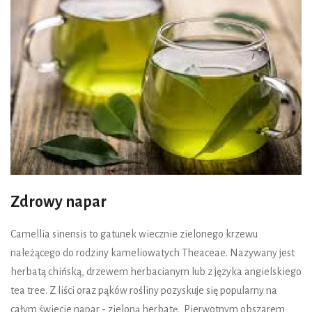
Zdrowy napar
Camellia sinensis to gatunek wiecznie zielonego krzewu
należącego do rodziny kameliowatych Theaceae. Nazywany jest
herbatą chińską, drzewem herbacianym lub z języka angielskiego
tea tree. Z liści oraz pąków rośliny pozyskuje się popularny na
całym świecie napar - zieloną herbatę. Pierwotnym obszarem