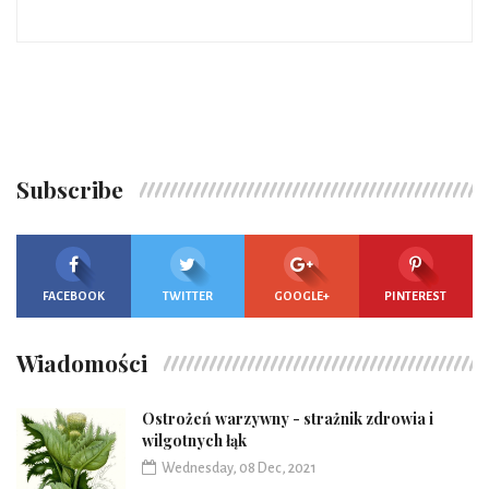
Subscribe
FACEBOOK
TWITTER
GOOGLE+
PINTEREST
Wiadomości
Ostrożeń warzywny - strażnik zdrowia i
wilgotnych łąk
Wednesday, 08 Dec, 2021