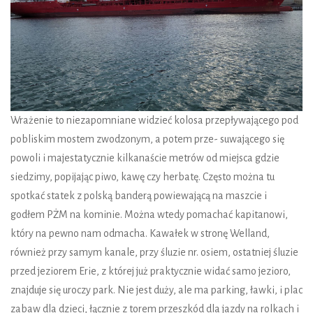
Wrażenie to niezapomniane widzieć kolosa przepływającego pod
pobliskim mostem zwodzonym, a potem prze- suwającego się
powoli i majestatycznie kilkanaście metrów od miejsca gdzie
siedzimy, popijając piwo, kawę czy herbatę. Często można tu
spotkać statek z polską banderą powiewającą na maszcie i
godłem PŻM na kominie. Można wtedy pomachać kapitanowi,
który na pewno nam odmacha. Kawałek w stronę Welland,
również przy samym kanale, przy śluzie nr. osiem, ostatniej śluzie
przed jeziorem Erie, z której już praktycznie widać samo jezioro,
znajduje się uroczy park. Nie jest duży, ale ma parking, ławki, i plac
zabaw dla dzieci, łącznie z torem przeszkód dla jazdy na rolkach i