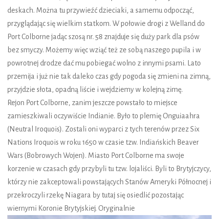
deskach. Można tu przywieźć dzieciaki, a samemu odpocząć,
przyglądając się wielkim statkom. W połowie drogi z Welland do
Port Colborne jadąc szosą nr. 58 znajduje się duży park dla psów
bez smyczy. Możemy więc wziąć też ze sobą naszego pupila i w
powrotnej drodze dać mu pobiegać wolno z innymi psami. Lato
przemija i już nie tak daleko czas gdy pogoda się zmieni na zimną,
przyjdzie słota, opadną liście i wejdziemy w kolejną zimę.
Rejon Port Colborne, zanim jeszcze powstało to miejsce
zamieszkiwali oczywiście Indianie. Było to plemię Onguiaahra
(Neutral Iroquois). Zostali oni wyparci z tych terenów przez Six
Nations Iroquois w roku 1650 w czasie tzw. Indiańskich Beaver
Wars (Bobrowych Wojen). Miasto Port Colborne ma swoje
korzenie w czasach gdy przybyli tu tzw. lojaliści. Byli to Brytyjczycy,
którzy nie zakceptowali powstających Stanów Ameryki Północnej i
przekroczyli rzekę Niagara by tutaj się osiedlić pozostając
wiernymi Koronie Brytyjskiej. Oryginalnie