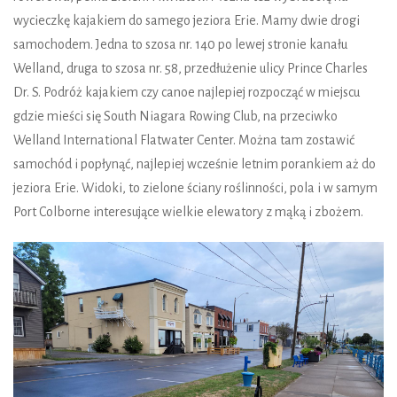
wycieczkę kajakiem do samego jeziora Erie. Mamy dwie drogi
samochodem. Jedna to szosa nr. 140 po lewej stronie kanału
Welland, druga to szosa nr. 58, przedłużenie ulicy Prince Charles
Dr. S. Podróż kajakiem czy canoe najlepiej rozpocząć w miejscu
gdzie mieści się South Niagara Rowing Club, na przeciwko
Welland International Flatwater Center. Można tam zostawić
samochód i popłynąć, najlepiej wcześnie letnim porankiem aż do
jeziora Erie. Widoki, to zielone ściany roślinności, pola i w samym
Port Colborne interesujące wielkie elewatory z mąką i zbożem.