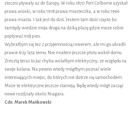
stoczni pływały aż do Europy. W roku 1870 Port Colborne uzyskał
prawa wioski, w roku 1918 prawa miasteczka, a w roku 1966
prawa miasta. I tak jest do dziś. Jestem tam dość często bo
tamtędy wiedzie moja droga na dziką plażę gdzie może sobie
popływać mój pies.
Wybrałbym się też z przyjemnością rowerem, ale mi go ukradli
prawie trzy lata temu. Nie miałem jeszcze płotu wokół domu.
Zresztą teraz to już chyba wolałbym elektryczny, ze względu na
swoje kolana. Na pewno wtedy mógłbym poznać wiele
interesujących miejsc, do których nie dotrze się samochodem.
Może te elektryczne jeszcze stanieją. Będę wtedy mógł zacząć
nowe rozdziały okolic Niagara.
Cdn. Marek Mańkowski