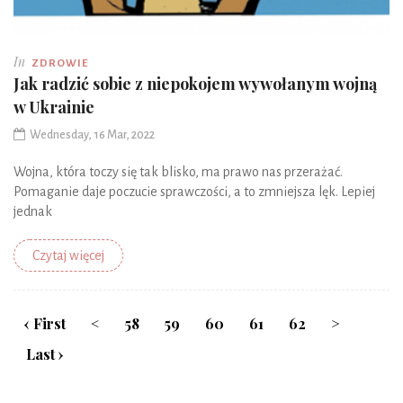
In
ZDROWIE
Jak radzić sobie z niepokojem wywołanym wojną
w Ukrainie
Wednesday, 16 Mar, 2022
Wojna, która toczy się tak blisko, ma prawo nas przerażać.
Pomaganie daje poczucie sprawczości, a to zmniejsza lęk. Lepiej
jednak
Czytaj więcej
‹ First
<
58
59
60
61
62
>
Last ›