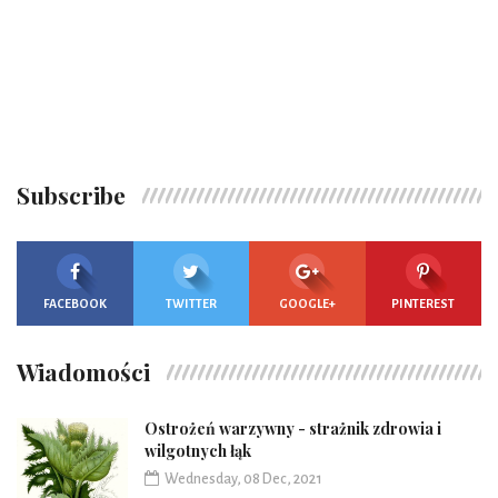
Subscribe
FACEBOOK
TWITTER
GOOGLE+
PINTEREST
Wiadomości
Ostrożeń warzywny - strażnik zdrowia i
wilgotnych łąk
Wednesday, 08 Dec, 2021