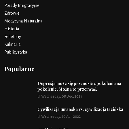
Porady Imigracyjne
Zdrowie
Medycyna Naturalna
Historia
Felietony
Kulinaria
Publicystyka
Popularne
Depresja może się przenosić z pokolenia na
pokolenie. Można to przerwać.
Wednesday, 08 Dec, 2021
Cywilizacja turańska vs. cywilizacja łacińska
Wednesday, 20 Apr, 2022