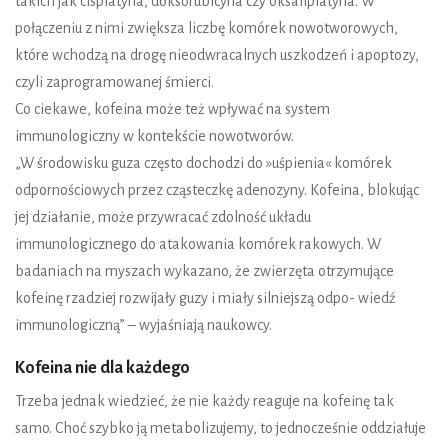
takich jak cisplatyna, doksorubicyna czy oksaliplatyna. W
połączeniu z nimi zwiększa liczbę komórek nowotworowych,
które wchodzą na drogę nieodwracalnych uszkodzeń i apoptozy,
czyli zaprogramowanej śmierci.
Co ciekawe, kofeina może też wpływać na system
immunologiczny w kontekście nowotworów.
„W środowisku guza często dochodzi do »uśpienia« komórek
odpornościowych przez cząsteczkę adenozyny. Kofeina, blokując
jej działanie, może przywracać zdolność układu
immunologicznego do atakowania komórek rakowych. W
badaniach na myszach wykazano, że zwierzęta otrzymujące
kofeinę rzadziej rozwijały guzy i miały silniejszą odpo- wiedź
immunologiczną” – wyjaśniają naukowcy.
Kofeina nie dla każdego
Trzeba jednak wiedzieć, że nie każdy reaguje na kofeinę tak
samo. Choć szybko ją metabolizujemy, to jednocześnie oddziałuje