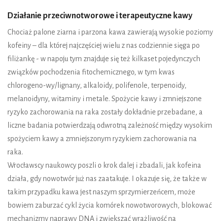
Działanie przeciwnotworowe i terapeutyczne kawy
Chociaż palone ziarna i parzona kawa zawierają wysokie poziomy
kofeiny – dla której najczęściej wielu z nas codziennie sięga po
filiżankę - w napoju tym znajduje się też kilkaset pojedynczych
związków pochodzenia fitochemicznego, w tym kwas
chlorogeno-wy/lignany, alkaloidy, polifenole, terpenoidy,
melanoidyny, witaminy i metale. Spożycie kawy i zmniejszone
ryzyko zachorowania na raka zostały dokładnie przebadane, a
liczne badania potwierdzają odwrotną zależność między wysokim
spożyciem kawy a zmniejszonym ryzykiem zachorowania na
raka.
Wrocławscy naukowcy poszli o krok dalej i zbadali, jak kofeina
działa, gdy nowotwór już nas zaatakuje. I okazuje się, że także w
takim przypadku kawa jest naszym sprzymierzeńcem, może
bowiem zaburzać cykl życia komórek nowotworowych, blokować
mechanizmy naprawy DNA i zwiększać wrażliwość na