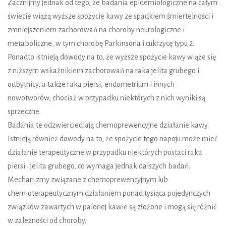
Zacznijmy jednak od tego, że badania epidemiologiczne na całym
świecie wiążą wyższe spożycie kawy ze spadkiem śmiertelności i
zmniejszeniem zachorowań na choroby neurologiczne i
metaboliczne, w tym chorobę Parkinsona i cukrzycę typu 2.
Ponadto istnieją dowody na to, że wyższe spożycie kawy wiąże się
z niższym wskaźnikiem zachorowań na raka jelita grubego i
odbytnicy, a także raka piersi, endometrium i innych
nowotworów, chociaż w przypadku niektórych z nich wyniki są
sprzeczne.
Badania te odzwierciedlają chemoprewencyjne działanie kawy.
Istnieją również dowody na to, że spożycie tego napoju może mieć
działanie terapeutyczne w przypadku niektórych postaci raka
piersi i jelita grubego, co wymaga jednak dalszych badań.
Mechanizmy związane z chemoprewencyjnym lub
chemioterapeutycznym działaniem ponad tysiąca pojedynczych
związków zawartych w palonej kawie są złożone i mogą się różnić
w zależności od choroby.