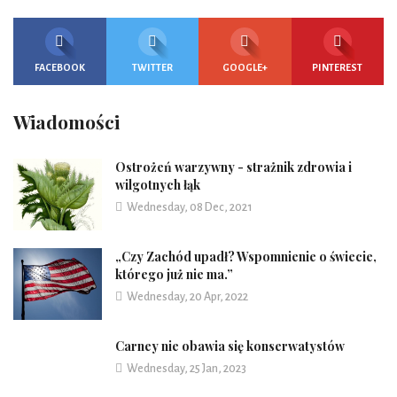
FACEBOOK
TWITTER
GOOGLE+
PINTEREST
Wiadomości
Ostrożeń warzywny - strażnik zdrowia i
wilgotnych łąk
Wednesday, 08 Dec, 2021
„Czy Zachód upadł? Wspomnienie o świecie,
którego już nie ma.”
Wednesday, 20 Apr, 2022
Carney nie obawia się konserwatystów
Wednesday, 25 Jan, 2023