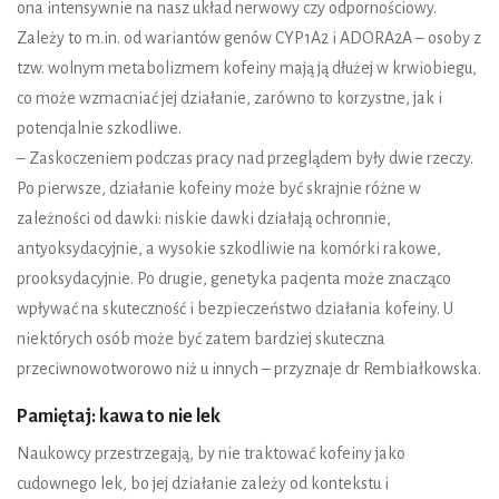
ona intensywnie na nasz układ nerwowy czy odpornościowy.
Zależy to m.in. od wariantów genów CYP1A2 i ADORA2A – osoby z
tzw. wolnym metabolizmem kofeiny mają ją dłużej w krwiobiegu,
co może wzmacniać jej działanie, zarówno to korzystne, jak i
potencjalnie szkodliwe.
– Zaskoczeniem podczas pracy nad przeglądem były dwie rzeczy.
Po pierwsze, działanie kofeiny może być skrajnie różne w
zależności od dawki: niskie dawki działają ochronnie,
antyoksydacyjnie, a wysokie szkodliwie na komórki rakowe,
prooksydacyjnie. Po drugie, genetyka pacjenta może znacząco
wpływać na skuteczność i bezpieczeństwo działania kofeiny. U
niektórych osób może być zatem bardziej skuteczna
przeciwnowotworowo niż u innych – przyznaje dr Rembiałkowska.
Pamiętaj: kawa to nie lek
Naukowcy przestrzegają, by nie traktować kofeiny jako
cudownego lek, bo jej działanie zależy od kontekstu i