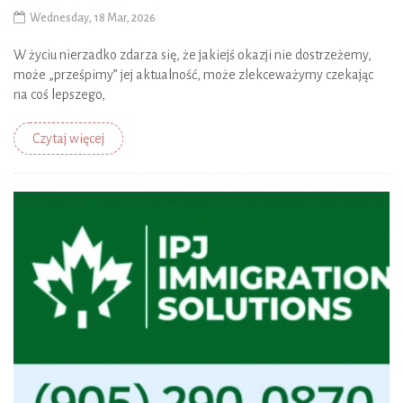
Wednesday, 18 Mar, 2026
W życiu nierzadko zdarza się, że jakiejś okazji nie dostrzeżemy,
może „prześpimy” jej aktualność, może zlekceważymy czekając
na coś lepszego,
Czytaj więcej