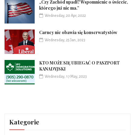
„Czy Zachód upadł? Wspomnienie o świecie,
którego już nie ma.”
Wednesday, 20 Apr, 2022
Carney nie obawia się konserwatystów
Wednesday, 25 Jan, 2023
KTO MOŻE SIĘ UBIEGAĆ O PASZPORT
KANADYJSKI
Wednesday, 17 May, 2023
Kategorie