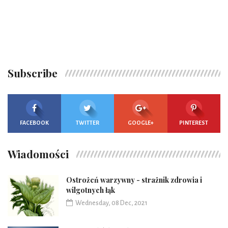
Subscribe
FACEBOOK
TWITTER
GOOGLE+
PINTEREST
Wiadomości
Ostrożeń warzywny - strażnik zdrowia i
wilgotnych łąk
Wednesday, 08 Dec, 2021