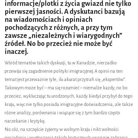
informacje/plotki z życia gwiazd nie tylko
pierwszej jasności. A dyskutanci bazują
na wiadomościach i opiniach
pochodzących z różnych, a przy tym
zawsze „niezależnych i wiarygodnych”
źródeł. No bo przecież nie może być
inaczej.
Wśród tematów takich dyskusji, tu w Kanadzie, nierzadko
przewija się zagadnienie polityki imigracyjnej. A opinii na ten
temat jest przeważnie tyle, ilu akurat przytrafi się „ekspertów”.
Takowym może być – ma się rozumieć – niemalże każdy, no bo
przecież, wykluczając tu urodzonych, każdy kiedyś przybył do tego
kraju, więc nie tylko posiada imigracyjne doświadczenia, ale także
różne analizy, porównania i wiążące się z tym bardzo często
narzekanie i krytykę.
No cóż, na szczęście żyjemy w wolnym kraju i nikt wolności
posiadania i wygłaszania takich krytycznych uwag nie zabrania.