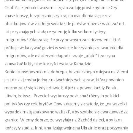
Osobiście jednak uważam i często zadaję proste pytania: Czy
znasz lepszy, bezpieczniejszy kraj do osiedlenia się przez
obcokrajowców z całego świata? Ile państw możesz wskazać od
lat przyznających stałą rezydencję kilku setkom tysięcy
imigrantów? Zdarza się, że przy pewnym zacietrzewieniu ktoś
próbuje wskazywać gdzieś w świecie korzystniejsze warunki dla
imigrantów, ale ostatecznie łagodzi swoje „ataki” i zaczyna
zauważać faktyczne korzyści życia w Kanadzie.
Konieczność poszukania dobrego, bezpiecznego miejsca na Ziemi
jest dzisiaj chyba jedną z najważniejszych spraw, którą powinien
mocno zająć się każdy człowiek. A już na pewno każdy Polak,
Litwin, Łotysz… Przecież wystarczy posłuchać różnych polskich
polityków czy celebrytów. Dowiadujemy się wtedy, że „na wszelki
wypadek mają spakowane walizki”, aby szybko się ewakuować za
granice. Wiemy dobrze, że wysyłają na Zachód dzieci, aby tam
kończyły studia. Inni, analizując wojnę na Ukrainie oraz poczynania