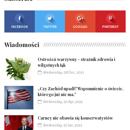
FACEBOOK
TWITTER
GOOGLE+
PINTEREST
Wiadomości
Ostrożeń warzywny - strażnik zdrowia i
wilgotnych łąk
Wednesday, 08 Dec, 2021
„Czy Zachód upadł? Wspomnienie o świecie,
którego już nie ma.”
Wednesday, 20 Apr, 2022
Carney nie obawia się konserwatystów
Wednesday, 25 Jan, 2023