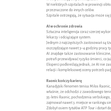
W niektórych szpitalach w prowincji obło
przeznaczone do innych celów.
Szpitale ostrzegają, że sytuacja może się 
AI w ochronie zdrowia
Sztuczna inteligencja coraz szerzej wyko
lekarzy i odciążające system.
Jednym z najczęstszych zastosowań są tzw
oszczędzające nawet 3–4 godziny pracy t
AI znajduje także zastosowanie kliniczne,
potrafi przewidywać ryzyko śmierci, co ju
Eksperci podkreślają jednak, że AI nie za
relacji i kompleksowej oceny potrzeb pac
Raonic kończy karierę
Kanadyjski fenomen tenisa Milos Raonic, 
właśnie, że odchodzi z zawodowego teni
35-letni Raonic, pochodzenia serbskiego, 
zajmował nawet 3. miejsce w rankingu sin
Zdobył osiem tytułów ATP Tour i dotarł 