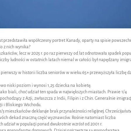
st przedstawiła współczesny portret Kanady, oparty na spisie powszec
Co z nich wynika?
zkańców, lecz w 2025 r. po raz pierwszy od lat odnotowała spadek popu
iczby ludności w ostatnich latach niemal w całości był napędzany imigra
 pierwszy w historii liczba seniorów w wieku 65+ przewyższyła liczbę dz
wo niski poziom i wynosi 1,25 dziecka na kobietę.
ko biali, choć udział ten spada w największych miastach. Prawie 1/4
chodzący z Azji, zwłaszcza z Indii, Filipin i z Chin. Generalnie imigrac
i i Bliskiego Wschodu.
1/3 mieszkańców deklaruje brak przynależności religijnej. Chrześcijańst
 dwóch dekad znaczną część wyznawców. Rośnie natomiast liczba
 udział w populacji ponad dwukrotnie wzrósł od 2001 r.
tura gospodarstw domowych. Dzisiaj najczęstsze są gospodarstwa