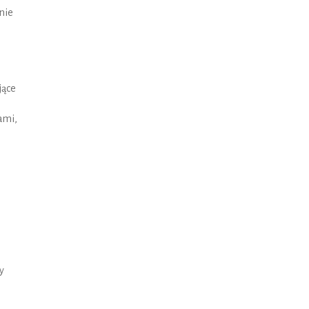
nie
jące
ami,
y