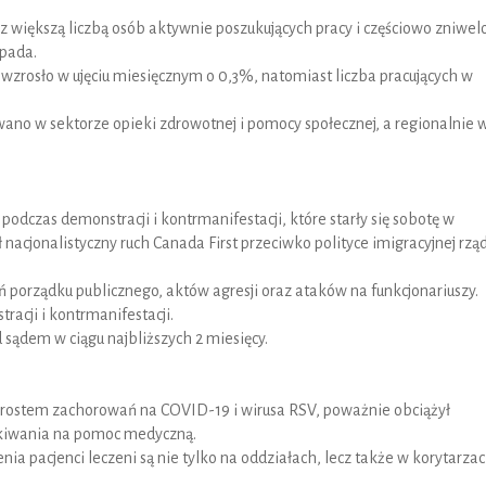
z większą liczbą osób aktywnie poszukujących pracy i częściowo zniwel
opada.
zrosło w ujęciu miesięcznym o 0,3%, natomiast liczba pracujących w
wano w sektorze opieki zdrowotnej i pomocy społecznej, a regionalnie 
 podczas demonstracji i kontrmanifestacji, które starły się sobotę w
nacjonalistyczny ruch Canada First przeciwko polityce imigracyjnej rzą
 porządku publicznego, aktów agresji oraz ataków na funkcjonariuszy.
racji i kontrmanifestacji.
 sądem w ciągu najbliższych 2 miesięcy.
wzrostem zachorowań na COVID-19 i wirusa RSV, poważnie obciążył
zekiwania na pomoc medyczną.
 pacjenci leczeni są nie tylko na oddziałach, lecz także w korytarzac