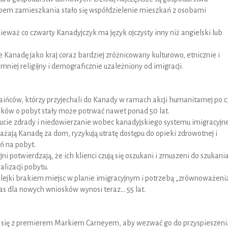
ypem zamieszkania stało się współdzielenie mieszkań z osobami
eważ co czwarty Kanadyjczyk ma język ojczysty inny niż angielski lub
 Kanadę jako kraj coraz bardziej zróżnicowany kulturowo, etnicznie i
 mniej religijny i demograficznie uzależniony od imigracji.
kraińców, którzy przyjechali do Kanady w ramach akcji humanitarnej po 
osków o pobyt stały może potrwać nawet ponad 50 lat.
zucie zdrady i niedowierzanie wobec kanadyjskiego systemu imigracyjn
ważają Kanadę za dom, ryzykują utratę dostępu do opieki zdrowotnej i
ń na pobyt.
i potwierdzają, że ich klienci czują się oszukani i zmuszeni do szukani
lizacji pobytu.
kolejki brakiem miejsc w planie imigracyjnym i potrzebą „zrównoważeni
as dla nowych wniosków wynosi teraz… 55 lat.
a się z premierem Markiem Carneyem, aby wezwać go do przyspieszeni