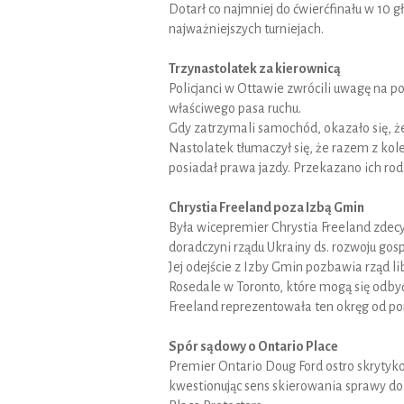
Dotarł co najmniej do ćwierćfinału w 10 
najważniejszych turniejach.
Trzynastolatek za kierownicą
Policjanci w Ottawie zwrócili uwagę na p
właściwego pasa ruchu.
Gdy zatrzymali samochód, okazało się, że 
Nastolatek tłumaczył się, że razem z kol
posiadał prawa jazdy. Przekazano ich rod
Chrystia Freeland poza Izbą Gmin
Była wicepremier Chrystia Freeland zdec
doradczyni rządu Ukrainy ds. rozwoju gos
Jej odejście z Izby Gmin pozbawia rząd l
Rosedale w Toronto, które mogą się odby
Freeland reprezentowała ten okręg od p
Spór sądowy o Ontario Place
Premier Ontario Doug Ford ostro skrytyko
kwestionując sens skierowania sprawy do 