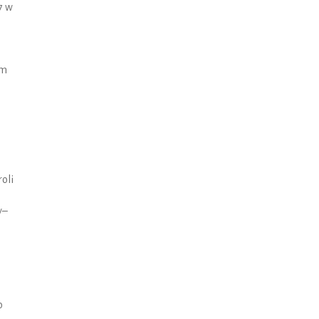
7 w
em
oli
y–
o