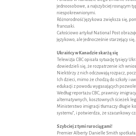
jednoosobowe, a najszybciej rosnącym t
niespokrewnionymi.
Różnorodność językowa zwiększa się, poni
francuski.
Całościowo artykuł National Post obrazuje
językowo, ale jednocześnie starzejący się,
Ukraińcy w Kanadzie skarżą się
Telewizja CBC opisała sytuację tysięcy U
dowiedzieli się, że rozpatrzenie ich wni
Niektórzy z nich odczuwają rozpacz, poc
Ich dzieci, mimo że chodzą do szkoły i u
edukacji z powodu wygasających pozwole
Według reportażu CBC, prawnicy imigracyjn
alternatywnych, kosztownych ścieżek lega
Ministerstwo imigracji tłumaczy długie 
systemu”, i potwierdza, że szacunkowy cz
Szybciej z tymi rurociągami!
Premier Alberty Danielle Smith spotkał