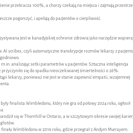
żenie przekracza 100%, a chorzy czekają na miejsca i zajmują przestrze
jeszcze pogorszyć, i apelują do pacjentów o cierpliwość.
rzystywana jest w kanadyjskiej ochronie zdrowia jako narzędzie wspiera
. AI scribes, czyli automatyczne transkrypcje rozmów lekarzy z pacjent
ygodniowo.
 m.in. analizując setki parametrów u pacjentów. Sztuczna inteligencja
ż przyczyniło się do spadku nieoczekiwanej śmiertelności o 26%.
stąpi lekarzy, ponieważ nie jest w stanie zapewnić empatii, wzajemnej
jenta.
były finalista Wimbledonu, który nie gra od połowy 2024 roku, ogłosił
sa.
urodził się w Thornhill w Ontario, a w szczytowym okresie swojej karier
glistów.
do finału Wimbledonu w 2016 roku, gdzie przegrał z Andym Murrayem.