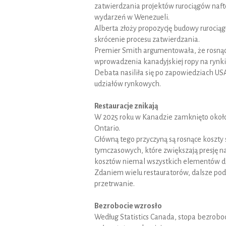
zatwierdzania projektów rurociągów naft
wydarzeń w Wenezueli.
Alberta złoży propozycję budowy rurociąg
skrócenie procesu zatwierdzania.
Premier Smith argumentowała, że rosnąc
wprowadzenia kanadyjskiej ropy na rynki,
Debata nasiliła się po zapowiedziach USA
udziałów rynkowych.
Restauracje znikają
W 2025 roku w Kanadzie zamknięto około 7 
Ontario.
Główną tego przyczyną są rosnące koszt
tymczasowych, które zwiększają presję na
kosztów niemal wszystkich elementów dz
Zdaniem wielu restauratorów, dalsze podn
przetrwanie.
Bezrobocie wzrosło
Według Statistics Canada, stopa bezrobo