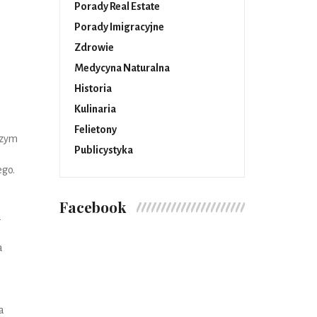
Porady Real Estate
Porady Imigracyjne
Zdrowie
Medycyna Naturalna
Historia
Kulinaria
Felietony
czym
Publicystyka
ego.
Facebook
a
a
a