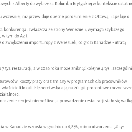
owych z Alberty do wybrzeża Kolumbii Brytyjskiej w kontekście ostatni
u wcześniej, niż przewiduje obecne porozumienie z Ottawą, i apeluje o
a konkurencja, zwłaszcza ze strony Wenezueli, wymaga szybszego
 w tym do Azji.
 o zwiększeniu importu ropy z Wenezueli, co grozi Kanadzie - utratą
tys. restauracji, a w 2026 roku może zniknąć kolejne 4 tys., szczególn
y surowców, koszty pracy oraz zmiany w programach dla pracowników
 właścicieli lokali. Eksperci wskazują na 20–30-procentowe roczne wzr
iałalności.
oszenie cen jest niemożliwe, a prowadzenie restauracji stało się walką
cia w Kanadzie wzrosła w grudniu do 6,8%, mimo utworzenia 50 tys.