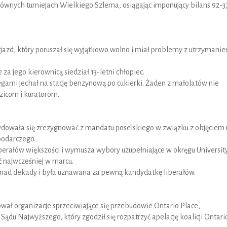
głównych turniejach Wielkiego Szlema, osiągając imponujący bilans 92-3
ojazd, który poruszał się wyjątkowo wolno i miał problemy z utrzymani
za jego kierownicą siedział 13-letni chłopiec.
egami jechał na stację benzynową po cukierki. Żaden z małolatów nie
zicom i kuratorom.
ydowała się zrezygnować z mandatu poselskiego w związku z objęciem r
podarczego.
iberałów większości i wymusza wybory uzupełniające w okręgu Universit
ć najwcześniej w marcu.
onad dekady i była uznawana za pewną kandydatkę liberałów.
wał organizacje sprzeciwiające się przebudowie Ontario Place,
Sądu Najwyższego, który zgodził się rozpatrzyć apelację koalicji Ontari