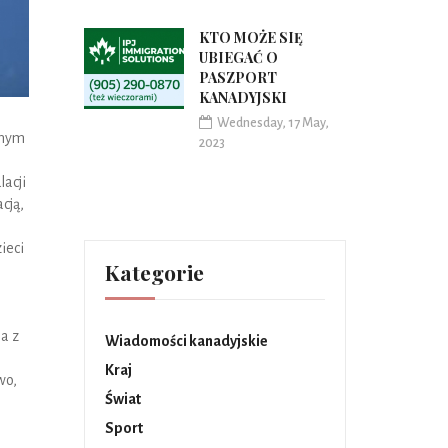
KTO MOŻE SIĘ
UBIEGAĆ O
PASZPORT
KANADYJSKI
Wednesday, 17 May,
hnym
2023
lacji
cją,
ieci
Kategorie
ja z
Wiadomości kanadyjskie
Kraj
wo,
Świat
Sport