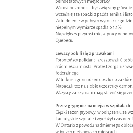
pełnoetatowych miejsc pracy.
Wzrost bezrobocia był związany głównie 
wcześniejsze spadki z października i list
Zatrudnienie w pełnym wymiarze godzin w
niepełnym wymiarze spadła o 1,1%.
Największy przyrost miejsc pracy odnoto
Quebecu.
Lewacy pobili się z prawakami
Torontońscy policjanci aresztowali 8 osób
śródmieściu miasta. Protest zorganizował 
federalnego.
W trakcie zgromadzeń doszło do zakłóceń
Napadali też na siebie uczestnicy demonst
Wszyscy zatrzymani mają stawić się przed
Przez grypę nie ma miejsc w szpitalach
Ciężki sezon grypowy, w połączeniu ze 
kanadyjskie szpitale i wydłużył czas oc
W Ontario z powodu nadmiernego obłożenia
w innych nietypowych miejscach.