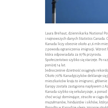
Laura Brehaut, dziennikarka National Po
i najnowszych danych Statistics Canada. 
Kanada liczy obecnie około 41,6 mln mies
z powodu ograniczenia imigracji. Wzrost l
która odpowiadała za 97% przyrostu.
Społeczeństwo szybko się starzeje. Po raz
poniżej 14 lat.
Jednocześnie dzietność osiągnęła rekordo
Około 70% Kanadyjczyków deklaruje się ja
mieszkańców kraju to imigranci, głównie po
Europy została zastąpiona napływem z Azj
Kanada szybko się sekularyzuje, a ponad 
choć wciąż dominujące, straciło w ciągu
muzułmanów, hinduistów i sikhów, których
Ponadto w Kanadzie ulega zmianie struk