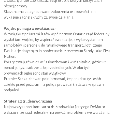
Oszukanych zostało kilkadziesiąt osób, u których korzystała z
różnej pomocy.
Skazana ma zdiagnozowane zaburzenia osobowości i nie
wykazuje żadnej skruchy za swoje działania.
Wojsko pomaga w ewakuacjach
W związku z pożarami lasów w północnym Ontario rząd federalny
wysłał tam wojsko, by wspierać ewakuacje, z wykorzystaniem
samolotów i personelu do ratunkowego transportu lotniczego.
Ewakuacje dotyczą m.in. społeczności z rezerwatu Sandy Lake First
Nation.
Pożary trwają również w Saskatchewan i w Manitobie, gdzie już
ponad 30 tys. osób zostało przesiedlonych. W obu tych
prowincjach ogłoszono stan wyjątkowy.
Premier Saskatchewan poinformował, że ponad 10 tys. osób
uciekło przed pożarami, a policja prowadzi śledztwa w sprawie
podpaleń.
Strategia z trudem wdrażana
Najnowszy raport komisarza ds. środowiska Jerry’ego DeMarco
wskazuje, że rząd federalny ma poważne problemy we wdrażaniu