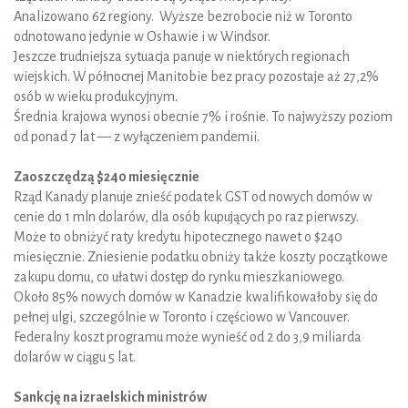
Analizowano 62 regiony. Wyższe bezrobocie niż w Toronto
odnotowano jedynie w Oshawie i w Windsor.
Jeszcze trudniejsza sytuacja panuje w niektórych regionach
wiejskich. W północnej Manitobie bez pracy pozostaje aż 27,2%
osób w wieku produkcyjnym.
Średnia krajowa wynosi obecnie 7% i rośnie. To najwyższy poziom
od ponad 7 lat — z wyłączeniem pandemii.
Zaoszczędzą $240 miesięcznie
Rząd Kanady planuje znieść podatek GST od nowych domów w
cenie do 1 mln dolarów, dla osób kupujących po raz pierwszy.
Może to obniżyć raty kredytu hipotecznego nawet o $240
miesięcznie. Zniesienie podatku obniży także koszty początkowe
zakupu domu, co ułatwi dostęp do rynku mieszkaniowego.
Około 85% nowych domów w Kanadzie kwalifikowałoby się do
pełnej ulgi, szczególnie w Toronto i częściowo w Vancouver.
Federalny koszt programu może wynieść od 2 do 3,9 miliarda
dolarów w ciągu 5 lat.
Sankcję na izraelskich ministrów