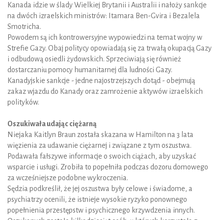
Kanada idzie w ślady Wielkiej Brytanii i Australii i nałoży sankcje
na dwóch izraelskich ministrów: Itamara Ben-Gvira i Bezalela
Smotricha.
Powodem są ich kontrowersyjne wypowiedzi na temat wojny w
Strefie Gazy. Obaj politycy opowiadają się za trwałą okupacją Gazy
i odbudową osiedli żydowskich. Sprzeciwiają się również
dostarczaniu pomocy humanitarnej dla ludności Gazy.
Kanadyjskie sankcje - jedne najostrzejszych dotąd - obejmują
zakaz wjazdu do Kanady oraz zamrożenie aktywów izraelskich
polityków.
Oszukiwała udając ciężarną
Niejaka Kaitlyn Braun została skazana w Hamilton na 3 lata
więzienia za udawanie ciężarnej i związane z tym oszustwa.
Podawała fałszywe informacje o swoich ciążach, aby uzyskać
wsparcie i usługi. Zrobiła to popełniła podczas dozoru domowego
za wcześniejsze podobne wykroczenia.
Sędzia podkreślił, że jej oszustwa były celowe i świadome, a
psychiatrzy ocenili, że istnieje wysokie ryzyko ponownego
popełnienia przestępstw i psychicznego krzywdzenia innych.