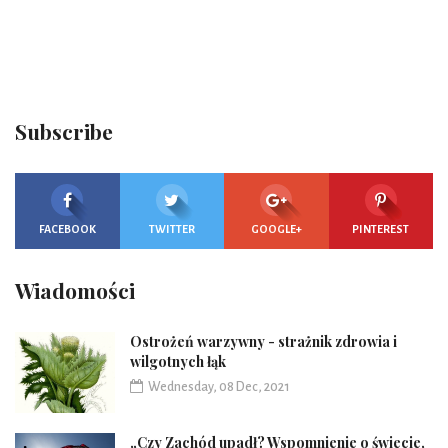
Subscribe
FACEBOOK
TWITTER
GOOGLE+
PINTEREST
Wiadomości
Ostrożeń warzywny - strażnik zdrowia i
wilgotnych łąk
Wednesday, 08 Dec, 2021
„Czy Zachód upadł? Wspomnienie o świecie,