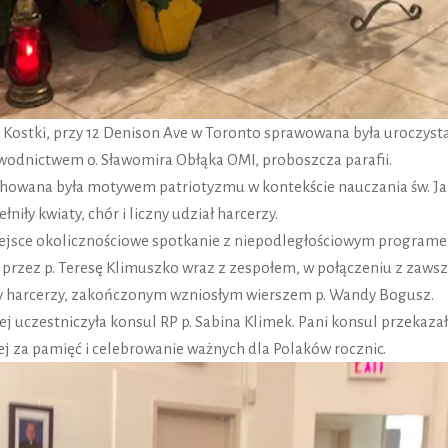
wa Kostki, przy 12 Denison Ave w Toronto sprawowana była uroczyst
ewodnictwem o. Sławomira Obłąka OMI, proboszcza parafii.
howana była motywem patriotyzmu w kontekście nauczania św. J
łniły kwiaty, chór i liczny udział harcerzy.
 miejsce okolicznościowe spotkanie z niepodległościowym program
zez p. Teresę Klimuszko wraz z zespołem, w połączeniu z zaws
y harcerzy, zakończonym wzniosłym wierszem p. Wandy Bogusz.
nej uczestniczyła konsul RP p. Sabina Klimek. Pani konsul przekaza
ej za pamięć i celebrowanie ważnych dla Polaków rocznic.