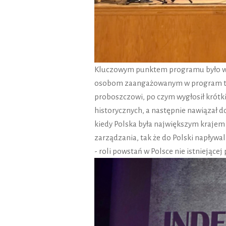
Kluczowym punktem programu było wys
osobom zaangażowanym w program tego 
proboszczowi, po czym wygłosił krótk
historycznych, a następnie nawiązał do 
kiedy Polska była największym kraje
zarządzania, tak że do Polski napływ
- roli powstań w Polsce nie istniejące