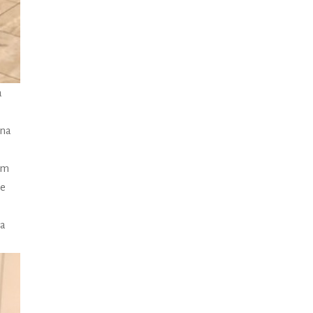
a
ana
em
ze
ła