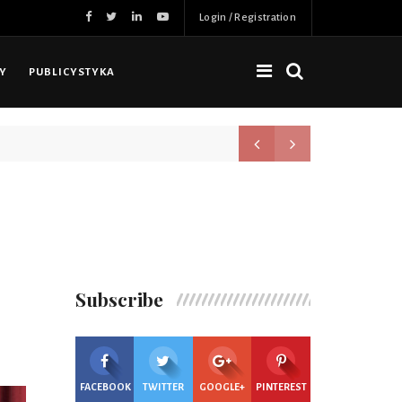
Login / Registration
NY
PUBLICYSTYKA
Przyszłość Radia – Dla Was i z 
Subscribe
FACEBOOK
TWITTER
GOOGLE+
PINTEREST