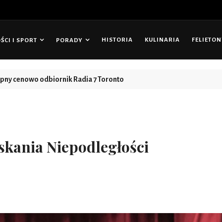
HISTORIA
KULINARIA
FELIETO
CI I SPORT
PORADY
ości
skania Niepodległości