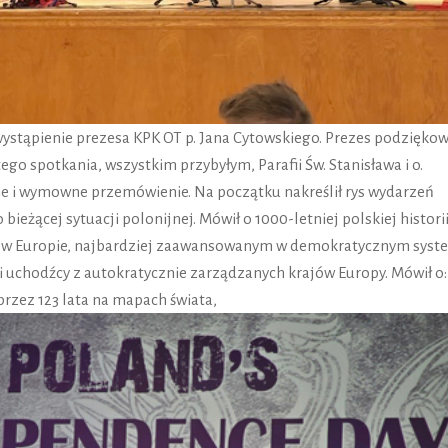
tąpienie prezesa KPK OT p. Jana Cytowskiego. Prezes podziękow
spotkania, wszystkim przybyłym, Parafii Św. Stanisława i o.
ie i wymowne przemówienie. Na początku nakreślił rys wydarzeń
bieżącej sytuacji polonijnej. Mówił o 1000-letniej polskiej historii
m w Europie, najbardziej zaawansowanym w demokratycznym syst
ali uchodźcy z autokratycznie zarządzanych krajów Europy. Mówił 
j przez 123 lata na mapach świata,