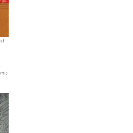
ał
,
emie
o: