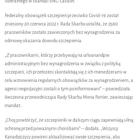
liberalnego w skandal SNC-Lavalin.
Federalny obowiązek szczepień przeciwko Covid-19 został
zniesiony 20 czerwca 2022 r. Rada Skarbu ustaliła, że 2560
pracowników zostało zawieszonych bez wynagrodzenia za
odmowę okazania dowodu szczepienia.
„Z pracownikami, którzy przebywają na urloanandpie
administracyjnym bez wynagrodzenia w związku z polityką
szczepień, ich przełożeni skontaktują się z ich menedżerami w
celu wznowienia regularnych obowiązków za wynagrodzeniem, a
agenci negocjacyjni zostali o tym poinformowani” – powiedziała
ówczesna przewodnicząca Rady Skarbu Mona Fortier, zawieszając
mandat .
„Chcę powtórzyć, że szczepionki w dalszym ciągu zapewniają silną
ochronę przed poważnymi chorobami” – dodała. „Wszyscy
Kanadyjczycy powinni aktualizować swoje szczepienia, aby