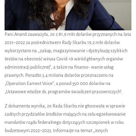
Pani Anand zauważyła, że z 81,9 mln dolarów przyznanych na lata
2021–2022 za pośrednictwem Rady Skarbu 19,2 mln dolarów
wykorzystano na „zakup, magazynowanie i dystrybucję szybkich
testów na obecność wirusa Covid-19 wśród głównych organów
administracji publicznej”, a także na finanso- wanie usług
prawnych. Ponadto 3,4 miliona dolarów przeznaczono na
„Operation Earnest Voice”, a ponad 350 000 dolarów na
„Ustawowe władze ds. programów świadczeń pracowniczych”.
Z dokumentu wynika, że Rada Skarbu nie głosowała w sprawie
żadnych przydziałów środków mających na celu egzekwowanie
mandatów rządu federalnego dotyczących szczepionek w roku
budżetowym 2022–2023. Informacje na temat „innych