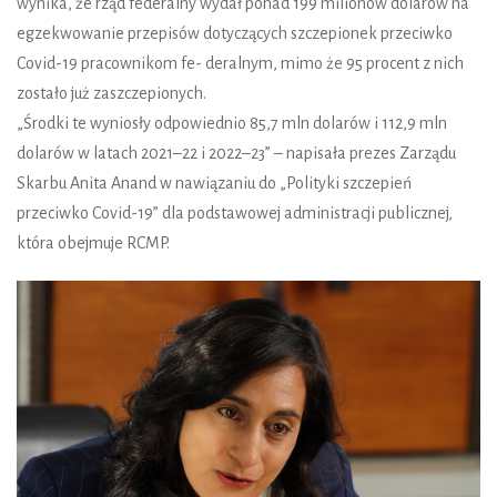
wynika, że rząd federalny wydał ponad 199 milionów dolarów na
egzekwowanie przepisów dotyczących szczepionek przeciwko
Covid-19 pracownikom fe- deralnym, mimo że 95 procent z nich
zostało już zaszczepionych.
„Środki te wyniosły odpowiednio 85,7 mln dolarów i 112,9 mln
dolarów w latach 2021–22 i 2022–23” – napisała prezes Zarządu
Skarbu Anita Anand w nawiązaniu do „Polityki szczepień
przeciwko Covid-19” dla podstawowej administracji publicznej,
która obejmuje RCMP.