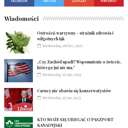
FACEBOOK
TWITTER
GOOGLE+
PINTEREST
Wiadomości
Ostrożeń warzywny - strażnik zdrowia i
wilgotnych łąk
Wednesday, 08 Dec, 2021
„Czy Zachód upadł? Wspomnienie o świecie,
którego już nie ma.”
Wednesday, 20 Apr, 2022
Carney nie obawia się konserwatystów
Wednesday, 25 Jan, 2023
KTO MOŻE SIĘ UBIEGAĆ O PASZPORT
KANADYJSKI