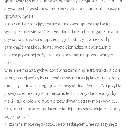
spróbować tę sumę zebrać wśród rodziny, przyjaciół, a czasami od
prywatnych inwestorów. Takie pożyczki nie są tanie, ale lepsze niż
sprawa w sądzie.
2. czasami sprzedający ma już dom dawno sprzedany i w tej
sytuacji zgodzi się na VTB – Vendor Take Back mortgage. Jest to
prywatna pożyczka od sprzedających, którzy również wolą
zamknąć transakcję, dostać swoje pieniądze, a ewentualnie
udzielą prywatnej pożyczki, rejestrowanej na sprzedawanym
domu.
3. jeśli nie ma żadnych widoków na zamknięcie transakcji, a obie
strony raczej wolałyby uniknąć sądów (te trwają latami) to strony
mogą dyskutować i negocjować nowy Mutual Release. Na przykład
podwyższenie sumy kompensacji. Jeśli na przykład depozyt był
niski - tak około $10,000 a przewidywane straty mogą wynieść
$40,000 to czasami zapłacenie takiej sumy spowoduje, że strony
się „ułagodzą”.
4. czasami może się okazać, że sprzedającemu nie spieszy się z