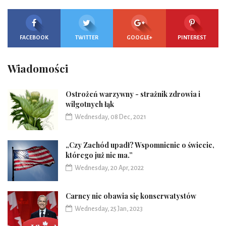
FACEBOOK
TWITTER
GOOGLE+
PINTEREST
Wiadomości
Ostrożeń warzywny - strażnik zdrowia i
wilgotnych łąk
Wednesday, 08 Dec, 2021
„Czy Zachód upadł? Wspomnienie o świecie,
którego już nie ma.”
Wednesday, 20 Apr, 2022
Carney nie obawia się konserwatystów
Wednesday, 25 Jan, 2023