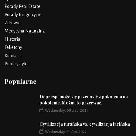
Porady Real Estate
Porady Imigracyjne
Zdrowie
Medycyna Naturalna
Historia
Felietony
Kulinaria
Publicystyka
Popularne
Depresja może się przenosić z pokolenia na
pokolenie. Można to przerwać.
Wednesday, 08 Dec, 2021
Cywilizacja turańska vs. cywilizacja łacińska
Wednesday, 20 Apr, 2022