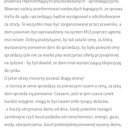
prawnika reprezentujących poszkodowanych - sprzedającycych).
Również należy poinformować niedoszłych kupujących, że sprawa
trafia do sądu i sprzedający będzie występował o odszkodowanie
za straty. To wszystko musi być zorganizowane przez prawnika, a
dom powinien być wprowadzony na system MLS poprzez agenta
real estate. Dobrą praktyką jest, by tak ustalić cenę, za którą
wystawiamy ponownie dom do sprzedaży, by była powyżej ceny
sprzedaży (ale nie za wiele) plus wstrzymać oferty przynajmniej
na tydzień - by był dowód, że dom miał wystarczającą ekspozycję
do rynku.
O jakie straty możemy pozwać drugą stronę?
• o różnicę w cenie sprzedaży za pierwszym razem a ceną, za jaką
dom sprzeda się ponownie. Czasami, jeśli w tym czasie rynek
bardzo ostygnie, mogą to być nawet setki tysięcy dolarów,
• o koszty utrzymania domu od dnia, kiedy powinno nastąpić
zamknięcie czyli koszt podatku od nieruchomości, energii, gazu,
wody, ubezpieczenia, koszt potencjalnej ponownej wyceny domu,