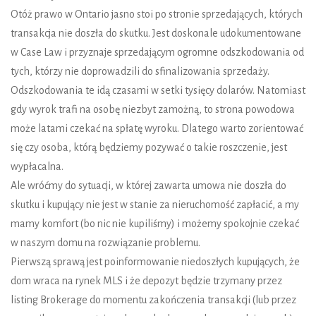
Otóż prawo w Ontario jasno stoi po stronie sprzedających, których
transakcja nie doszła do skutku. Jest doskonale udokumentowane
w Case Law i przyznaje sprzedającym ogromne odszkodowania od
tych, którzy nie doprowadzili do sfinalizowania sprzedaży.
Odszkodowania te idą czasami w setki tysięcy dolarów. Natomiast
gdy wyrok trafi na osobę niezbyt zamożną, to strona powodowa
może latami czekać na spłatę wyroku. Dlatego warto zorientować
się czy osoba, którą będziemy pozywać o takie roszczenie, jest
wypłacalna.
Ale wróćmy do sytuacji, w której zawarta umowa nie doszła do
skutku i kupujący nie jest w stanie za nieruchomość zapłacić, a my
mamy komfort (bo nic nie kupiliśmy) i możemy spokojnie czekać
w naszym domu na rozwiązanie problemu.
Pierwszą sprawą jest poinformowanie niedoszłych kupujących, że
dom wraca na rynek MLS i że depozyt będzie trzymany przez
listing Brokerage do momentu zakończenia transakcji (lub przez