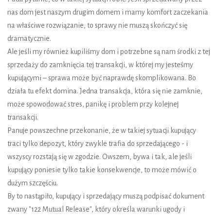
nas dom jest naszym drugim domem i mamy komfort zaczekania
na właściwe rozwiązanie, to sprawy nie muszą skończyć się
dramatycznie.
Ale jeśli my również kupiliśmy dom i potrzebne są nam środki z tej
sprzedaży do zamknięcia tej transakcji, w której my jesteśmy
kupującymi – sprawa może być naprawdę skomplikowana. Bo
działa tu efekt domina. Jedna transakcja, która się nie zamknie,
może spowodować stres, panikę i problem przy kolejnej
transakcji.
Panuje powszechne przekonanie, że w takiej sytuacji kupujący
traci tylko depozyt, który zwykle trafia do sprzedającego - i
wszyscy rozstają się w zgodzie. Owszem, bywa i tak, ale jeśli
kupujący poniesie tylko takie konsekwencje, to może mówić o
dużym szczęściu.
By to nastąpiło, kupujący i sprzedający muszą podpisać dokument
zwany "122 Mutual Release", który określa warunki ugody i