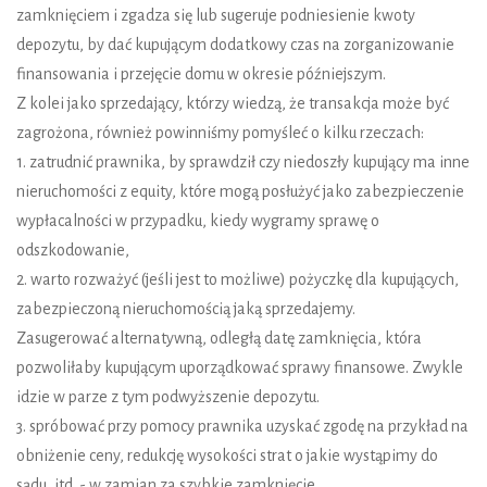
zamknięciem i zgadza się lub sugeruje podniesienie kwoty
depozytu, by dać kupującym dodatkowy czas na zorganizowanie
finansowania i przejęcie domu w okresie późniejszym.
Z kolei jako sprzedający, którzy wiedzą, że transakcja może być
zagrożona, również powinniśmy pomyśleć o kilku rzeczach:
1. zatrudnić prawnika, by sprawdził czy niedoszły kupujący ma inne
nieruchomości z equity, które mogą posłużyć jako zabezpieczenie
wypłacalności w przypadku, kiedy wygramy sprawę o
odszkodowanie,
2. warto rozważyć (jeśli jest to możliwe) pożyczkę dla kupujących,
zabezpieczoną nieruchomością jaką sprzedajemy.
Zasugerować alternatywną, odległą datę zamknięcia, która
pozwoliłaby kupującym uporządkować sprawy finansowe. Zwykle
idzie w parze z tym podwyższenie depozytu.
3. spróbować przy pomocy prawnika uzyskać zgodę na przykład na
obniżenie ceny, redukcję wysokości strat o jakie wystąpimy do
sądu, itd. - w zamian za szybkie zamknięcie.