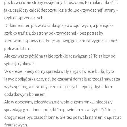
pozbawia obie strony wzajemnych roszczeń. Formularz określa,
jaka część czy całość depozytu idzie do „pokrzywdzonej” strony -
czyli do sprzedających.
Dokument ten pozwala uniknąć spraw sądowych, a pieniądze
szybko trafiają do strony pokrzywdzonej - bez potrzeby
kierowania sprawy na drogę sądową, gdzie rozstrzygnięcie może
potrwać latami.
Ale czy warto pójść na takie szybkie rozwiązanie? To zależy od
sytuacji rynkowej.
W okresie, kiedy domy sprzedawały się jak świeże bułki, było
łatwo podjąć taką decyzje, bo czasami dom się sprzedał nawet za
wyższą sumę, a utracony przez kupujących depozyt był takim
dodatkowym bonusem.
Ale w obecnym, zdecydowanie wolniejszym rynku, niedoszły
sprzedający ma inne opcje, które powinien rozważyć. Pójście tą
drogą może być czasochłonne, ale też pozwala nam uniknąć strat
finansowych.