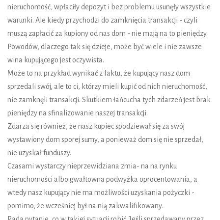
nieruchomość, wpłaciły depozyt i bez problemu usunęły wszystkie
warunki. Ale kiedy przychodzi do zamknięcia transakcji - czyli
muszą zapłacić za kupiony od nas dom - nie mają na to pieniędzy.
Powodów, dlaczego tak się dzieje, może być wiele i nie zawsze
wina kupującego jest oczywista.
Może to na przykład wynikać z faktu, że kupujący nasz dom
sprzedali swój, ale to ci, którzy mieli kupić od nich nieruchomość,
nie zamknęli transakcji. Skutkiem łańcucha tych zdarzeń jest brak
pieniędzy na sfinalizowanie naszej transakcji.
Zdarza się również, że nasz kupiec spodziewał się za swój
wystawiony dom sporej sumy, a ponieważ dom się nie sprzedał,
nie uzyskał funduszy.
Czasami wystarczy nieprzewidziana zmia- na na rynku
nieruchomości albo gwałtowna podwyżka oprocentowania, a
wtedy nasz kupujący nie ma możliwości uzyskania pożyczki -
pomimo, że wcześniej był na nią zakwalifikowany.
Pada pytanie, co w takiej sytuacji robić. Jeśli sprzedawany przez