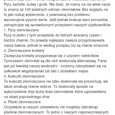
Pyry, kartofle, bulwy i grule. Nie dość, że mamy na nie wiele nazw,
to znamy aż 100 jadalnych odmian ziemniaków. Bez względu na
to jaki rodzaj wybierzecie, z pewnością bez problemu
wyczarujecie pyszne danie. Jeśli jednak brakuje wam pomysłów,
zainspirujcie się sprawdzonymi przepisami naszych użytkowników.
1. Pyzy ziemniaczane
Pyzy to jeden z tych przepisów, do których wracamy często i
bardzo chętnie. Co prawda najlepsze zawsze przygotowywała
nasza babcia, jednak te według przepisu Izy są równie smaczne.
2. Ziemniaczane krokiety
Zazwyczaj krokiety przygotowuje się z użyciem naleśników.
Tymczasem ziemniaki są dla nich doskonałą alternatywą. Farsz
jest już kwestią naszej wyobraźni - możemy zdecydować się na
całkowicie wegetariański lub taki z dodatkiem mięsa.
3. Kuleczki ziemniaczane
Te kuleczki ziemniaczane nie tylko doskonale się prezentują, ale
także smakują równie dobrze. To doskonały sposób na
wykorzystanie zbyt dużej ilości ziemniaków, które ugotowaliśmy
na obiad poprzedniego dnia.
4. Placki ziemniaczane
Oczywiście w naszym zestawieniu nie mogłoby zabraknąć
placków ziemniaczanych. To jedno z naszych najsmaczniejszych