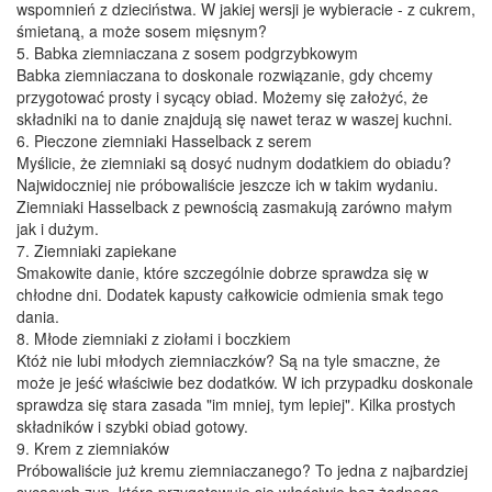
wspomnień z dzieciństwa. W jakiej wersji je wybieracie - z cukrem,
śmietaną, a może sosem mięsnym?
5. Babka ziemniaczana z sosem podgrzybkowym
Babka ziemniaczana to doskonale rozwiązanie, gdy chcemy
przygotować prosty i sycący obiad. Możemy się założyć, że
składniki na to danie znajdują się nawet teraz w waszej kuchni.
6. Pieczone ziemniaki Hasselback z serem
Myślicie, że ziemniaki są dosyć nudnym dodatkiem do obiadu?
Najwidoczniej nie próbowaliście jeszcze ich w takim wydaniu.
Ziemniaki Hasselback z pewnością zasmakują zarówno małym
jak i dużym.
7. Ziemniaki zapiekane
Smakowite danie, które szczególnie dobrze sprawdza się w
chłodne dni. Dodatek kapusty całkowicie odmienia smak tego
dania.
8. Młode ziemniaki z ziołami i boczkiem
Któż nie lubi młodych ziemniaczków? Są na tyle smaczne, że
może je jeść właściwie bez dodatków. W ich przypadku doskonale
sprawdza się stara zasada "im mniej, tym lepiej". Kilka prostych
składników i szybki obiad gotowy.
9. Krem z ziemniaków
Próbowaliście już kremu ziemniaczanego? To jedna z najbardziej