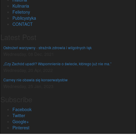
Kulinaria
Felietony
Publicystyka
CONTACT
Latest Post
Ostrożeń warzywny - strażnik zdrowia i wilgotnych łąk
Wednesday, 08 Dec, 2021
„Czy Zachód upadł? Wspomnienie o świecie, którego już nie ma.”
Wednesday, 20 Apr, 2022
Carney nie obawia się konserwatystów
Wednesday, 25 Jan, 2023
Subscribe
Facebook
Twitter
Google+
Pinterest