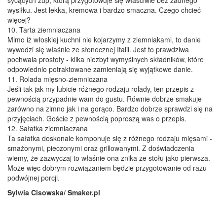
sycących zup, którą przygotowuje się właściwie bez żadnego
wysiłku. Jest lekka, kremowa i bardzo smaczna. Czego chcieć
więcej?
10. Tarta ziemniaczana
Mimo iż włoskiej kuchni nie kojarzymy z ziemniakami, to danie
wywodzi się właśnie ze słonecznej Italii. Jest to prawdziwa
pochwala prostoty - kilka niezbyt wymyślnych składników, które
odpowiednio potraktowane zamieniają się wyjątkowe danie.
11. Rolada mięsno-ziemniczana
Jeśli tak jak my lubicie różnego rodzaju rolady, ten przepis z
pewnością przypadnie wam do gustu. Równie dobrze smakuje
zarówno na zimno jak i na gorąco. Bardzo dobrze sprawdzi się na
przyjęciach. Goście z pewnością poproszą was o przepis.
12. Sałatka ziemniaczana
Ta sałatka doskonale komponuje się z różnego rodzaju mięsami -
smażonymi, pieczonymi oraz grillowanymi. Z doświadczenia
wiemy, że zazwyczaj to właśnie ona znika ze stołu jako pierwsza.
Może więc dobrym rozwiązaniem będzie przygotowanie od razu
podwójnej porcji.
Sylwia Cisowska/ Smaker.pl