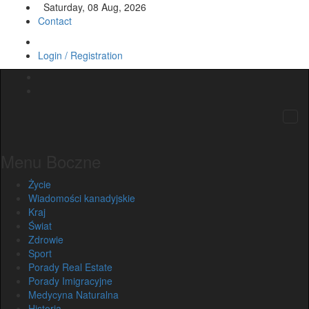
Saturday, 08 Aug, 2026
Contact
Login / Registration
Menu Boczne
Życie
Wiadomości kanadyjskie
Kraj
Świat
Zdrowie
Sport
Porady Real Estate
Porady Imigracyjne
Medycyna Naturalna
Historia