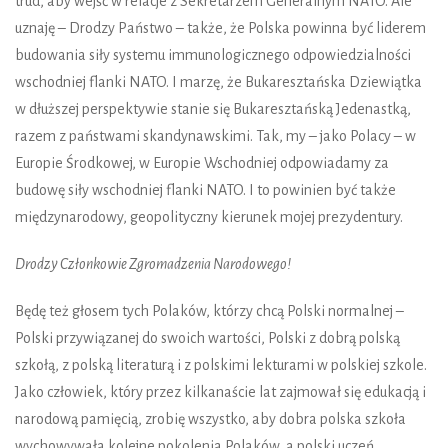
trud, aby wejść w relacje z Sekretarzem Generalnym NATO. Ale
uznaję – Drodzy Państwo – także, że Polska powinna być liderem
budowania siły systemu immunologicznego odpowiedzialności
wschodniej flanki NATO. I marzę, że Bukaresztańska Dziewiątka
w dłuższej perspektywie stanie się Bukaresztańską Jedenastką,
razem z państwami skandynawskimi. Tak, my – jako Polacy – w
Europie Środkowej, w Europie Wschodniej odpowiadamy za
budowę siły wschodniej flanki NATO. I to powinien być także
międzynarodowy, geopolityczny kierunek mojej prezydentury.
Drodzy Członkowie Zgromadzenia Narodowego!
Będę też głosem tych Polaków, którzy chcą Polski normalnej –
Polski przywiązanej do swoich wartości, Polski z dobrą polską
szkołą, z polską literaturą i z polskimi lekturami w polskiej szkole.
Jako człowiek, który przez kilkanaście lat zajmował się edukacją i
narodową pamięcią, zrobię wszystko, aby dobra polska szkoła
wychowywała kolejne pokolenia Polaków, a polski uczeń