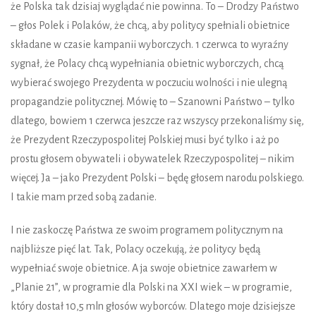
że Polska tak dzisiaj wyglądać nie powinna. To – Drodzy Państwo
– głos Polek i Polaków, że chcą, aby politycy spełniali obietnice
składane w czasie kampanii wyborczych. 1 czerwca to wyraźny
sygnał, że Polacy chcą wypełniania obietnic wyborczych, chcą
wybierać swojego Prezydenta w poczuciu wolności i nie ulegną
propagandzie politycznej. Mówię to – Szanowni Państwo – tylko
dlatego, bowiem 1 czerwca jeszcze raz wszyscy przekonaliśmy się,
że Prezydent Rzeczypospolitej Polskiej musi być tylko i aż po
prostu głosem obywateli i obywatelek Rzeczypospolitej – nikim
więcej. Ja – jako Prezydent Polski – będę głosem narodu polskiego.
I takie mam przed sobą zadanie.
I nie zaskoczę Państwa ze swoim programem politycznym na
najbliższe pięć lat. Tak, Polacy oczekują, że politycy będą
wypełniać swoje obietnice. A ja swoje obietnice zawarłem w
„Planie 21”, w programie dla Polski na XXI wiek – w programie,
który dostał 10,5 mln głosów wyborców. Dlatego moje dzisiejsze