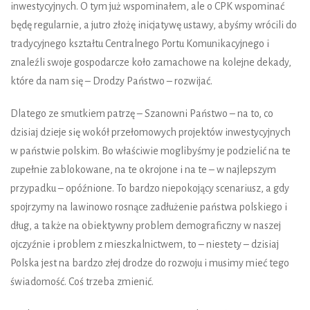
inwestycyjnych. O tym już wspominałem, ale o CPK wspominać
będę regularnie, a jutro złożę inicjatywę ustawy, abyśmy wrócili do
tradycyjnego kształtu Centralnego Portu Komunikacyjnego i
znaleźli swoje gospodarcze koło zamachowe na kolejne dekady,
które da nam się – Drodzy Państwo – rozwijać.
Dlatego ze smutkiem patrzę – Szanowni Państwo – na to, co
dzisiaj dzieje się wokół przełomowych projektów inwestycyjnych
w państwie polskim. Bo właściwie moglibyśmy je podzielić na te
zupełnie zablokowane, na te okrojone i na te – w najlepszym
przypadku – opóźnione. To bardzo niepokojący scenariusz, a gdy
spojrzymy na lawinowo rosnące zadłużenie państwa polskiego i
dług, a także na obiektywny problem demograficzny w naszej
ojczyźnie i problem z mieszkalnictwem, to – niestety – dzisiaj
Polska jest na bardzo złej drodze do rozwoju i musimy mieć tego
świadomość. Coś trzeba zmienić.