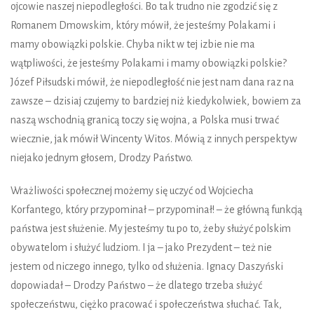
ojcowie naszej niepodległości. Bo tak trudno nie zgodzić się z
Romanem Dmowskim, który mówił, że jesteśmy Polakami i
mamy obowiązki polskie. Chyba nikt w tej izbie nie ma
wątpliwości, że jesteśmy Polakami i mamy obowiązki polskie?
Józef Piłsudski mówił, że niepodległość nie jest nam dana raz na
zawsze – dzisiaj czujemy to bardziej niż kiedykolwiek, bowiem za
naszą wschodnią granicą toczy się wojna, a Polska musi trwać
wiecznie, jak mówił Wincenty Witos. Mówią z innych perspektyw
niejako jednym głosem, Drodzy Państwo.
Wrażliwości społecznej możemy się uczyć od Wojciecha
Korfantego, który przypominał – przypominał! – że główną funkcją
państwa jest służenie. My jesteśmy tu po to, żeby służyć polskim
obywatelom i służyć ludziom. I ja – jako Prezydent – też nie
jestem od niczego innego, tylko od służenia. Ignacy Daszyński
dopowiadał – Drodzy Państwo – że dlatego trzeba służyć
społeczeństwu, ciężko pracować i społeczeństwa słuchać. Tak,