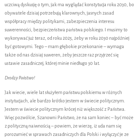
uczciwą dyskusję o tym, jak ma wyglądać konstytucja roku 2030, bo
obywatele dzisiaj potrzebują klarownych, jasnych zasad
współpracy między politykami, zabezpieczenia interesu
suwerenności, bezpieczeństwa państwa polskiego. I musimy to
wykonywać już teraz, od roku 2025, żeby w roku 2030 najpóźniej
być gotowymi. Tego – mam głębokie przekonanie – wymaga
także od nas dzisiaj suweren, żeby jeszcze raz przyjrzeć się
ustawie zasadniczej, której minie niedługo 30 lat.
Drodzy Państwo!
Jak wiecie, wiele lat służyłem państwu polskiemu w różnych
instytucjach, ale bardzo krótko jestem w świecie politycznym.
Jestem w świecie politycznym krócej niż większość z Państwa.
Więc pozwólcie, Szanowni Państwo, że na sam koniec – być może
z polityczną naiwnością – powiem, że wierzę, iż uda nam się
porozumieć w sprawach zasadniczych dla Polski i wyłączyć je ze