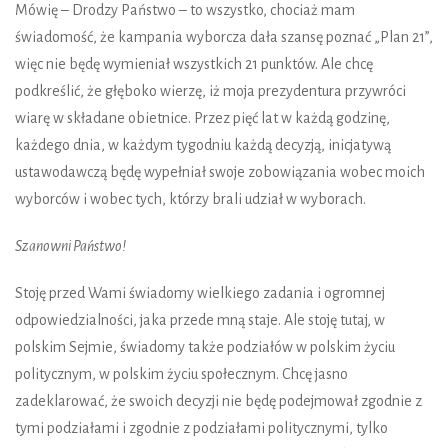
Mówię – Drodzy Państwo – to wszystko, chociaż mam
świadomość, że kampania wyborcza dała szansę poznać „Plan 21”,
więc nie będę wymieniał wszystkich 21 punktów. Ale chcę
podkreślić, że głęboko wierzę, iż moja prezydentura przywróci
wiarę w składane obietnice. Przez pięć lat w każdą godzinę,
każdego dnia, w każdym tygodniu każdą decyzją, inicjatywą
ustawodawczą będę wypełniał swoje zobowiązania wobec moich
wyborców i wobec tych, którzy brali udział w wyborach.
Szanowni Państwo!
Stoję przed Wami świadomy wielkiego zadania i ogromnej
odpowiedzialności, jaka przede mną staje. Ale stoję tutaj, w
polskim Sejmie, świadomy także podziałów w polskim życiu
politycznym, w polskim życiu społecznym. Chcę jasno
zadeklarować, że swoich decyzji nie będę podejmował zgodnie z
tymi podziałami i zgodnie z podziałami politycznymi, tylko