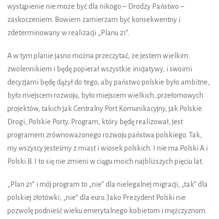
wystąpienie nie może być dla nikogo – Drodzy Państwo –
zaskoczeniem. Bowiem zamierzam być konsekwentny i
zdeterminowany w realizacji „Planu 21”.
A w tym planie jasno można przeczytać, że jestem wielkim
zwolennikiem i będę popierał wszystkie inicjatywy, i swoimi
decyzjami będę dążył do tego, aby państwo polskie było ambitne,
było miejscem rozwoju, było miejscem wielkich, przełomowych
projektów, takich jak Centralny Port Komunikacyjny, jak Polskie
Drogi, Polskie Porty. Program, który będę realizował, jest
programem zrównoważonego rozwoju państwa polskiego. Tak,
my wszyscy jesteśmy z miast i wiosek polskich. I nie ma Polski A i
Polski B. I to się nie zmieni w ciągu moich najbliższych pięciu lat.
„Plan 21” i mój program to „nie” dla nielegalnej migracji, „tak” dla
polskiej złotówki, „nie” dla euro. Jako Prezydent Polski nie
pozwolę podnieść wieku emerytalnego kobietom i mężczyznom.