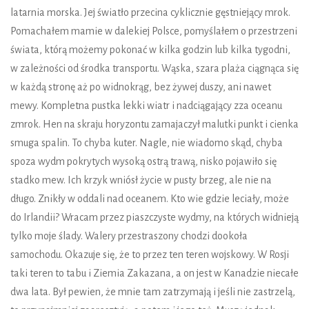
latarnia morska. Jej światło przecina cyklicznie gęstniejący mrok.
Pomachałem mamie w dalekiej Polsce, pomyślałem o przestrzeni
świata, którą możemy pokonać w kilka godzin lub kilka tygodni,
w zależności od środka transportu. Wąska, szara plaża ciągnąca się
w każdą stronę aż po widnokrąg, bez żywej duszy, ani nawet
mewy. Kompletna pustka lekki wiatr i nadciągający zza oceanu
zmrok. Hen na skraju horyzontu zamajaczył malutki punkt i cienka
smuga spalin. To chyba kuter. Nagle, nie wiadomo skąd, chyba
spoza wydm pokrytych wysoką ostrą trawą, nisko pojawiło się
stadko mew. Ich krzyk wniósł życie w pusty brzeg, ale nie na
długo. Znikły w oddali nad oceanem. Kto wie gdzie leciały, może
do Irlandii? Wracam przez piaszczyste wydmy, na których widnieją
tylko moje ślady. Walery przestraszony chodzi dookoła
samochodu. Okazuje się, że to przez ten teren wojskowy. W Rosji
taki teren to tabu i Ziemia Zakazana, a on jest w Kanadzie niecałe
dwa lata. Był pewien, że mnie tam zatrzymają i jeśli nie zastrzelą,