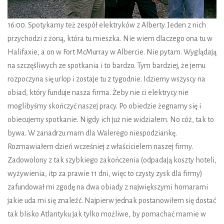
16:00. Spotykamy też zespół elektryków z Alberty. Jeden z nich
przychodzi z żoną, która tu mieszka. Nie wiem dlaczego ona tu w
Halifaxie, a on w Fort McMurray w Albercie. Nie pytam. Wyglądają
na szczęśliwych ze spotkania i to bardzo. Tym bardziej, że jemu
rozpoczyna się urlop i zostaje tu 2 tygodnie. Idziemy wszyscy na
obiad, który funduje nasza firma. Żeby nie ci elektrycy nie
moglibyśmy skończyć naszej pracy. Po obiedzie żegnamy się i
obiecujemy spotkanie. Nigdy ich już nie widziałem. No cóż, tak to
bywa. W zanadrzu mam dla Walerego niespodziankę.
Rozmawiałem dzień wcześniej z właścicielem naszej firmy.
Zadowolony z tak szybkiego zakończenia (odpadają koszty hoteli,
wyżywienia, itp za prawie 11 dni, więc to czysty zysk dla firmy)
zafundował mi zgodę na dwa obiady z największymi homarami
jakie uda mi się znaleźć. Najpierw jednak postanowiłem się dostać
tak blisko Atlantyku jak tylko możliwe, by pomachać mamie w