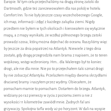
Europie. W tym celu przejechaliśmy na drugą stronę zatoki do
Dartmouth, gdzie też zarezewowałem dla nas pokój w hotelu
Comfort Inn. To nie były jeszcze czasy wszechobecnego Google,
ich map, informacji i zdjęć z każdego zakątka ziemi. Nigdy
przedtem nie byłem w tych okolicach i kierowałem się wyłącznie
mapą, a z mapy wynikało, że wzdłuż północnego brzegu zatoki
prowadzi szosa, którą można dojechać do oceanu. Ruszyliśmy więc
by jeszcze za dnia popatrzeć na Atlantyk. Niewiele z tego dnia
zostało, gdy drogę przegrodziła nam brama z napisem, że to teren
wojskowy, wstęp wzbroniony. Hm... dla Walerego był to koniec
drogi, ale nie dla mnie. Nie po to przejechałem taki szmat drogi
by nie zobaczyć Atlantyku. Przelazłem między dwoma skrzydłami
drucianej bramy i ruszyłem przez wydmy. Obiecałem, że
pomacham mamie to pomacham. Dotarłem do brzegu. Atlantyk,
widziany po raz pierwszy w życiu z poziomu ziemi a nie z
wysokości 11 kilometrów zawiódł mnie. Żadnych fal ani
grzywaczy. Spokojna tafla wody aż po horyzont. W dali na wyspie