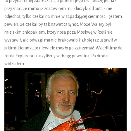
to przynajmniej zaaresztują, a potem i jego też. Muszę jednak
przyznać, że mimo iż zostawiłem mu kluczyki od auta - nie
odjechał, tylko czekał na mnie w zapadającej ciemności i jestem
pewien, że czekał by tak nawet całą noc. Może Walery był
miejskim chłopakiem, który nosa poza Moskwę w Rosji nie
wystawił, ale odwagi mu nie brakowało i jak się raz ustawił w
jakimś kierunku to niewiele mogło go zatrzymać. Wsiedliśmy do
Forda Explorera i ruszyliśmy w drogę powrotną. Po drodze
widziałem