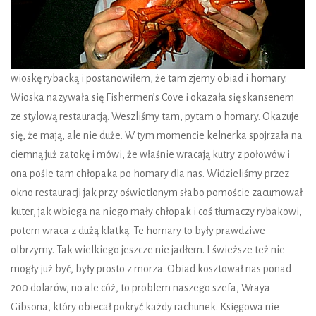
wioskę rybacką i postanowiłem, że tam zjemy obiad i homary.
Wioska nazywała się Fishermen’s Cove i okazała się skansenem
ze stylową restauracją. Weszliśmy tam, pytam o homary. Okazuje
się, że mają, ale nie duże. W tym momencie kelnerka spojrzała na
ciemną już zatokę i mówi, że właśnie wracają kutry z połowów i
ona pośle tam chłopaka po homary dla nas. Widzieliśmy przez
okno restauracji jak przy oświetlonym słabo pomoście zacumował
kuter, jak wbiega na niego mały chłopak i coś tłumaczy rybakowi,
potem wraca z dużą klatką. Te homary to były prawdziwe
olbrzymy. Tak wielkiego jeszcze nie jadłem. I świeższe też nie
mogły już być, były prosto z morza. Obiad kosztował nas ponad
200 dolarów, no ale cóż, to problem naszego szefa, Wraya
Gibsona, który obiecał pokryć każdy rachunek. Księgowa nie