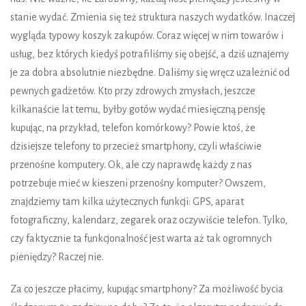
stanie wyda
ć
. Zmienia si
ę
te
ż
struktura naszych wydatków. Inaczej
wygl
ą
da typowy koszyk zakupów. Coraz wi
ę
cej w nim towarów i
usług, bez których kiedy
ś
potrafili
ś
my si
ę
obej
ść
, a dzi
ś
uznajemy
je za dobra absolutnie niezb
ę
dne. Dali
ś
my si
ę
wr
ę
cz uzale
ż
ni
ć
od
pewnych gad
ż
etów. Kto przy zdrowych zmysłach, jeszcze
kilkana
ś
cie lat temu, byłby gotów wyda
ć
miesi
ę
czn
ą
pensj
ę
kupuj
ą
c, na przykład, telefon komórkowy? Powie kto
ś
,
ż
e
dzisiejsze telefony to przecie
ż
smartphony, czyli wła
ś
ciwie
przeno
ś
ne komputery. Ok, ale czy naprawd
ę
ka
ż
dy z nas
potrzebuje mie
ć
w kieszeni przeno
ś
ny komputer? Owszem,
znajdziemy tam kilka u
ż
ytecznych funkcji: GPS, aparat
fotograficzny, kalendarz, zegarek oraz oczywi
ś
cie telefon. Tylko,
czy faktycznie ta funkcjonalno
ść
jest warta a
ż
tak ogromnych
pieni
ę
dzy? Raczej nie.
Za co jeszcze płacimy, kupuj
ą
c smartphony? Za mo
ż
liwo
ść
bycia