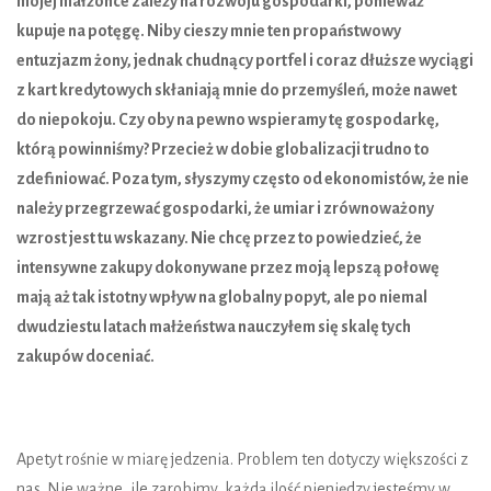
mojej mał
ż
once zale
ż
y na rozwoju gospodarki, poniewa
ż
kupuje na pot
ę
g
ę
. Niby cieszy mnie ten propa
ń
stwowy
entuzjazm
ż
ony, jednak chudn
ą
cy portfel i coraz dłu
ż
sze wyci
ą
gi
z kart kredytowych skłaniaj
ą
mnie do przemy
ś
le
ń
, mo
ż
e nawet
do niepokoju. Czy oby na pewno wspieramy t
ę
gospodark
ę
,
któr
ą
powinni
ś
my? Przecie
ż
w dobie globalizacji trudno to
zdefiniowa
ć
. Poza tym, słyszymy cz
ę
sto od ekonomistów,
ż
e nie
nale
ż
y przegrzewa
ć
gospodarki,
ż
e umiar i zrównowa
ż
ony
wzrost jest tu wskazany. Nie chc
ę
przez to powiedzie
ć
,
ż
e
intensywne zakupy dokonywane przez moj
ą
lepsz
ą
połow
ę
maj
ą
a
ż
tak istotny wpływ na globalny popyt, ale po niemal
dwudziestu latach mał
ż
e
ń
stwa nauczyłem si
ę
skal
ę
tych
zakupów docenia
ć
.
Apetyt ro
ś
nie w miar
ę
jedzenia. Problem ten dotyczy wi
ę
kszo
ś
ci z
nas. Nie wa
ż
ne, ile zarobimy, ka
ż
d
ą
ilo
ść
pieni
ę
dzy jeste
ś
my w