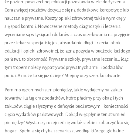
ż
e poziom powszechnej edukacji pozostawia wiele do
ż
yczenia.
Coraz wi
ę
cej rodziców decyduje si
ę
na dodatkowe korepetycje lub
nauczanie prywatne. Koszty opieki zdrowotnej tak
ż
e wymkn
ę
ły
si
ę
spod kontroli. Nowoczesne metody diagnostyki i leczenia
wyceniane s
ą
w tysi
ą
cach dolarów a czas oczekiwania na przyj
ę
cie
przez lekarza specjalist
ę
jest absurdalnie długi. Trzecia, obok
edukacji i opieki zdrowotnej,
ż
elazna pozycja w bud
ż
ecie ka
ż
dego
pa
ń
stwa to obronno
ść
. Prywatne szkoły, prywatne leczenie… id
ą
c
tym tropem nale
ż
y wypatrywa
ć
prywatnych armii i oddziałów
policji. A mo
ż
e to si
ę
ju
ż
dzieje? Miejmy oczy szeroko otwarte.
Pomimo ogromnych sum pieni
ę
dzy, jakie wydajemy na zakup
towarów i usług oraz podatków, które płacimy przy okazji tych
zakupów, ci
ą
gle słyszymy o deficycie bud
ż
etowym i konieczno
ś
ci
ci
ę
cia wydatków pa
ń
stwowych. Dok
ą
d wi
ę
c płynie ten strumie
ń
pieni
ę
dzy? Wystarczy rozejrze
ć
si
ę
wokół siebie i zobaczy
ć
kto si
ę
bogaci. Spełnia si
ę
chyba scenariusz, według którego globalne