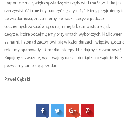
korporacje maj
ą
wi
ę
ksz
ą
władz
ę
ni
ż
rz
ą
dy wielu pa
ń
stw. Taka jest
rzeczywisto
ść
i musimy nauczy
ć
si
ę
z tym
ż
y
ć
. Kiedy przyjmiemy to
do wiadomo
ś
ci, zrozumiemy,
ż
e nasze decyzje podczas
codziennych zakupów s
ą
co najmniej tak samo istotne, jak
decyzje, które podejmujemy przy urnach wyborczych. Halloween
za nami, listopad zadomowił si
ę
w kalendarzach, wi
ę
c
ś
wi
ą
teczne
reklamy opanowały ju
ż
media i sklepy. Nie dajmy si
ę
zwariowa
ć
.
Kupujmy rozwa
ż
nie, wydawajmy nasze pieni
ą
dze rozs
ą
dnie. Nie
pozwólmy tanio si
ę
sprzeda
ć
.
Paweł Gębski