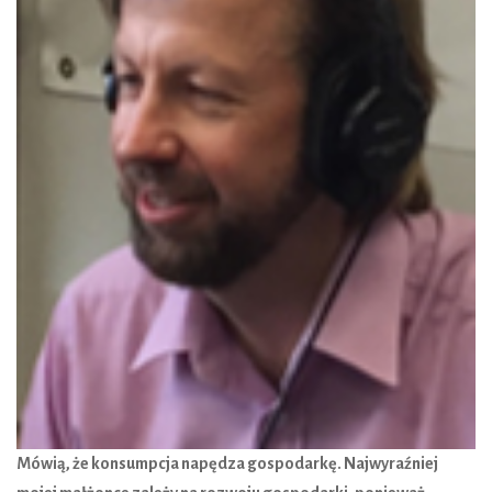
Mówi
ą
,
ż
e konsumpcja nap
ę
dza gospodark
ę
. Najwyra
ź
niej