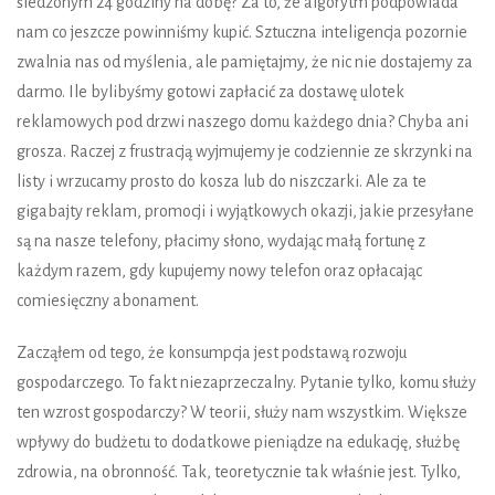
ś
ledzonym 24 godziny na dob
ę
? Za to,
ż
e algorytm podpowiada
nam co jeszcze powinni
ś
my kupi
ć
. Sztuczna inteligencja pozornie
zwalnia nas od my
ś
lenia, ale pami
ę
tajmy,
ż
e nic nie dostajemy za
darmo. Ile byliby
ś
my gotowi zapłaci
ć
za dostaw
ę
ulotek
reklamowych pod drzwi naszego domu ka
ż
dego dnia? Chyba ani
grosza. Raczej z frustracj
ą
wyjmujemy je codziennie ze skrzynki na
listy i wrzucamy prosto do kosza lub do niszczarki. Ale za te
gigabajty reklam, promocji i wyj
ą
tkowych okazji, jakie przesyłane
s
ą
na nasze telefony, płacimy słono, wydaj
ą
c mał
ą
fortun
ę
z
ka
ż
dym razem, gdy kupujemy nowy telefon oraz opłacaj
ą
c
comiesi
ę
czny abonament.
Zacz
ą
łem od tego,
ż
e konsumpcja jest podstaw
ą
rozwoju
gospodarczego. To fakt niezaprzeczalny. Pytanie tylko, komu słu
ż
y
ten wzrost gospodarczy? W teorii, słu
ż
y nam wszystkim. Wi
ę
ksze
wpływy do bud
ż
etu to dodatkowe pieni
ą
dze na edukacj
ę
, słu
ż
b
ę
zdrowia, na obronno
ść
. Tak, teoretycznie tak wła
ś
nie jest. Tylko,