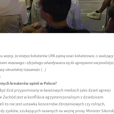
tku wojny, że miejsce bohaterów UPA zajmą nowi bohaterowie, ci walczący
kami masowego i oficjalnego odwoływania się do agresywnie nacjonalistyc
wy ukraińskiej tożsamości (…)
4
wnych kreatorów opinii w Polsce?
n być dziś przypominany w światowych mediach jako dzień agresji
ie Zachód jest w konflikcie egzystencjonalnym z dziedzicem
żeli to nie jest ustawka koncernów zbrojeniowych czy rolnych,
dy zysków, szukających naiwnych na wojnę proxy. Minister Sikorsk