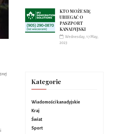
KTO MOŻE SIĘ
UBIEGAĆ O
PASZPORT
KANADYJSKI
Wednesday, 17 May,
2023
znej
Kategorie
Wiadomości kanadyjskie
Kraj
Świat
Sport
i