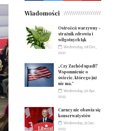
Wiadomości
Ostrożeń warzywny -
strażnik zdrowia i
wilgotnych łąk
Wednesday, 08 Dec,
2021
„Czy Zachód upadł?
Wspomnienie o
świecie, którego już
nie ma.”
Wednesday, 20 Apr,
2022
Carney nie obawia się
konserwatystów
Wednesday, 25 Jan,
2023