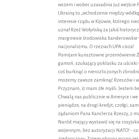
wszem i wobec uzasadnia już wejście Po
Ukrainą to „wchodzenie między wódkę i
interesie rządu w Kijowie, którego nie
uznał Rzeź Wołyńską za jakiś historycz
marginesie środowiska banderowskie w
nacjonalizmu. O rzeziach UPA cisza!
Pomijam kunsztowne przemówienie Żeł
gamoń, szukający poklasku za uściski 
coś burknąć o nierozliczonych zbrodni
możemy zawsze zamknąć Rzeszów i wte
Przyznam, iż mam złe myśli. Jestem 
Chwalą nas publicznie w Ameryce i we 
pieniądze, na drogi kredyt, czołgi, sa
żądaniom Pana Kanclerza Rzeszy, z mar
Naród mający wystawić się na rosyjskie
wojennym, bez autoryzacji NATO! - co j
zjednoczony. Zatem obrona granic jest