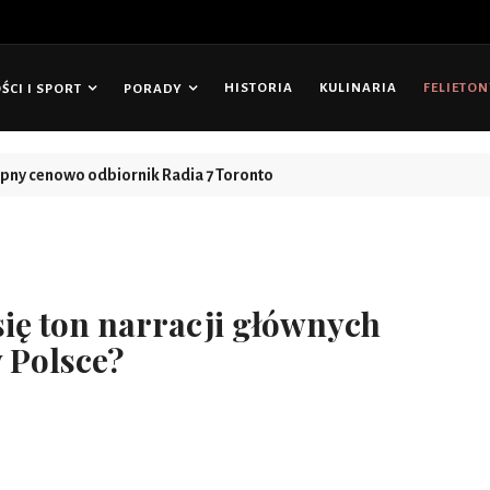
HISTORIA
KULINARIA
FELIETO
CI I SPORT
PORADY
tępny cenowo odbiornik Radia 7 Toronto
ię ton narracji głównych
 Polsce?