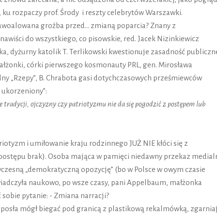
”, ku rozpaczy prof. Środy i reszty celebrytów Warszawki.
 zawoalowana groźba przed… zmianą poparcia? Znany z
wiści do wszystkiego, co pisowskie, red. Jacek Nizinkiewicz
ska, dyżurny katolik T. Terlikowski kwestionuje zasadność publicz
małżonki, córki pierwszego kosmonauty PRL, gen. Mirosława
lny „Rzepy”, B. Chrabota gasi dotychczasowych prześmiewców
 ukorzeniony”:
że tradycji, ojczyzny czy patriotyzmu nie da się pogodzić z postępem lub
iotyzm i umiłowanie kraju rodzinnego JUŻ NIE kłóci się z
 postępu brak). Osoba mająca w pamięci niedawny przekaz medial
czesną „demokratyczną opozycję” (bo w Polsce w owym czasie
świadczyła naukowo, po wsze czasy, pani Appelbaum, małżonka
sobie pytanie: - Zmiana narracji?
posła mógł biegać pod granicą z plastikową rekalmówką, zgarnia