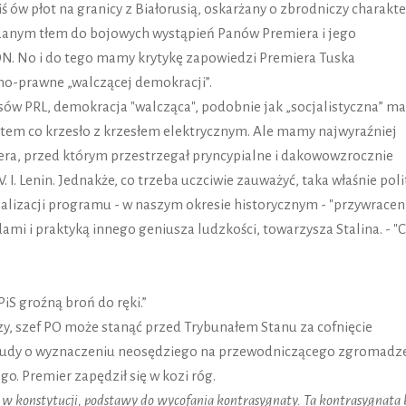
ów płot na granicy z Białorusią, oskarżany o zbrodniczy charakte
ądanym tłem do bojowych wystąpień Panów Premiera i jego
ON. No i do tego mamy krytykę zapowiedzi Premiera Tuska
no-prawne „walczącej demokracji”.
ów PRL, demokracja "walcząca", podobnie jak „socjalistyczna” ma
em co krzesło z krzesłem elektrycznym. Ale mamy najwyraźniej
ra, przed którym przestrzegał pryncypialne i dakowowzrocznie
. Lenin. Jednakże, co trzeba uczciwie zauważyć, taka właśnie poli
ealizacji programu - w naszym okresie historycznym - "przywracen
ami i praktyką innego geniusza ludzkości, towarzysza Stalina. - "
PiS groźną broń do ręki.”
dzy, szef PO może stanąć przed Trybunałem Stanu za cofnięcie
Dudy o wyznaczeniu neosędziego na przewodniczącego zgromadz
o. Premier zapędził się w kozi róg.
 w konstytucji, podstawy do wycofania kontrasygnaty. Ta kontrasygnata 