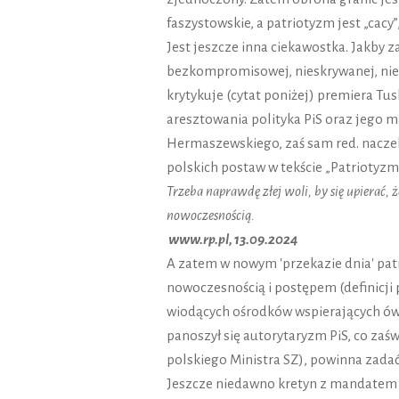
faszystowskie, a patriotyzm jest „cacy
Jest jeszcze inna ciekawostka. Jakby
bezkompromisowej, nieskrywanej, niena
krytykuje (cytat poniżej) premiera Tu
aresztowania polityka PiS oraz jego 
Hermaszewskiego, zaś sam red. nacze
polskich postaw w tekście „Patriotyzm
Trzeba naprawdę złej woli, by się upierać, 
nowoczesnością.
www.rp.pl, 13.09.2024
A zatem w nowym 'przekazie dnia' patr
nowoczesnością i postępem (definicji
wiodących ośrodków wspierających ów
panoszył się autorytaryzm PiS, co za
polskiego Ministra SZ), powinna zadać 
Jeszcze niedawno kretyn z mandatem 