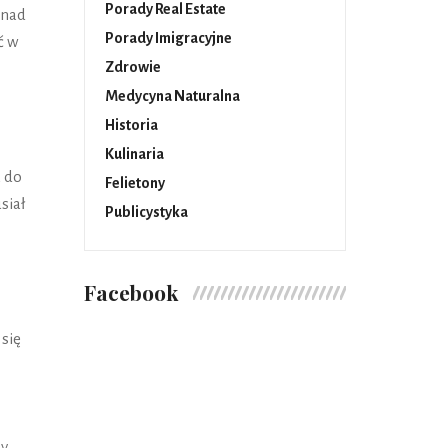
Porady Real Estate
 nad
Porady Imigracyjne
ć w
Zdrowie
Medycyna Naturalna
Historia
Kulinaria
a do
Felietony
siał
Publicystyka
Facebook
 się
dy