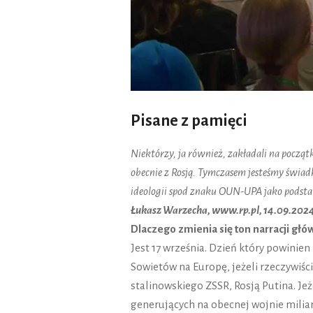
Pisane z pamięci
Niektórzy, ja również, zakładali na począ
obecnie z Rosją. Tymczasem jesteśmy świad
ideologii spod znaku OUN-UPA jako podsta
Łukasz Warzecha, www.rp.pl, 14.09.202
Dlaczego zmienia się ton narracji głó
Jest 17 września. Dzień który powinie
Sowietów na Europę, jeżeli rzeczywiśc
stalinowskiego ZSSR, Rosją Putina. Je
generujących na obecnej wojnie miliar