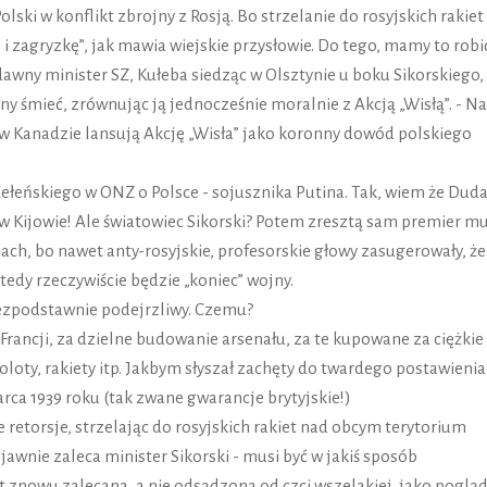
lski w konflikt zbrojny z Rosją. Bo strzelanie do rosyjskich rakiet
 zagryzkę”, jak mawia wiejskie przysłowie. Do tego, mamy to robi
dawny minister SZ, Kułeba siedząc w Olsztynie u boku Sikorskiego,
ny śmieć, zrównując ją jednocześnie moralnie z Akcją „Wisłą”. - Na
 Kanadzie lansują Akcję „Wisła” jako koronny dowód polskiego
eńskiego w ONZ o Polsce - sojusznika Putina. Tak, wiem że Dud
w Kijowie! Ale światowiec Sikorski? Potem zresztą sam premier mu
ach, bo nawet anty-rosyjskie, profesorskie głowy zasugerowały, że
dy rzeczywiście będzie „koniec” wojny.
bezpodstawnie podejrzliwy. Czemu?
Francji, za dzielne budowanie arsenału, za te kupowane za ciężkie
moloty, rakiety itp. Jakbym słyszał zachęty do twardego postawienia
ca 1939 roku (tak zwane gwarancje brytyjskie!)
 retorsje, strzelając do rosyjskich rakiet nad obcym terytorium
awnie zaleca minister Sikorski - musi być w jakiś sposób
 znowu zalecana, a nie odsądzona od czci wszelakiej, jako poglą