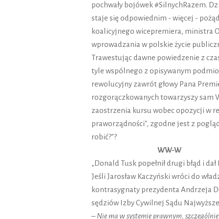
pochwały bojówek #SilnychRazem. Dziś 
staje się odpowiednim - więcej - poż
koalicyjnego wicepremiera, ministra 
wprowadzania w polskie życie publicz
Trawestując dawne powiedzenie z czas
tyle wspólnego z opisywanym podmiot
rewolucyjny zawrót głowy Pana Premie
rozgorączkowanych towarzyszy sam W. I
zaostrzenia kursu wobec opozycji w r
praworządności", zgodne jest z pogląd
robić?"?
WW-W
„Donald Tusk popełnił drugi błąd i dał 
Jeśli Jarosław Kaczyński wróci do wła
kontrasygnaty prezydenta Andrzeja 
sędziów Izby Cywilnej Sądu Najwyższeg
– Nie ma w systemie prawnym, szczególnie