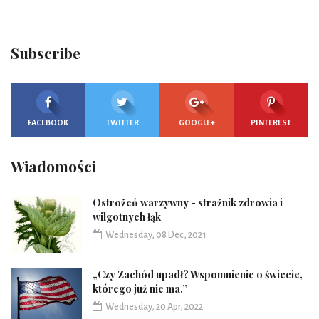
Subscribe
FACEBOOK
TWITTER
GOOGLE+
PINTEREST
Wiadomości
Ostrożeń warzywny - strażnik zdrowia i
wilgotnych łąk
Wednesday, 08 Dec, 2021
„Czy Zachód upadł? Wspomnienie o świecie,
którego już nie ma.”
Wednesday, 20 Apr, 2022