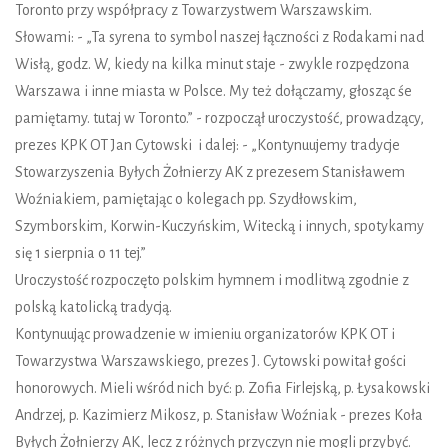
Toronto przy współpracy z Towarzystwem Warszawskim.
Słowami: - „Ta syrena to symbol naszej łączności z Rodakami nad
Wisłą, godz. W, kiedy na kilka minut staje - zwykle rozpędzona
Warszawa i inne miasta w Polsce. My też dołączamy, głosząc śe
pamiętamy. tutaj w Toronto.” - rozpoczął uroczystość, prowadzący,
prezes KPK OT Jan Cytowski i dalej: - „Kontynuujemy tradycje
Stowarzyszenia Byłych Żołnierzy AK z prezesem Stanisławem
Woźniakiem, pamiętając o kolegach pp. Szydłowskim,
Szymborskim, Korwin-Kuczyńskim, Witecką i innych, spotykamy
się 1 sierpnia o 11 tej.”
Uroczystość rozpoczęto polskim hymnem i modlitwą zgodnie z
polską katolicką tradycją.
Kontynuując prowadzenie w imieniu organizatorów KPK OT i
Towarzystwa Warszawskiego, prezes J. Cytowski powitał gości
honorowych. Mieli wśród nich być: p. Zofia Firlejską, p. Łysakowski
Andrzej, p. Kazimierz Mikosz, p. Stanisław Woźniak - prezes Koła
Byłych Żołnierzy AK, lecz z różnych przyczyn nie mogli przybyć.