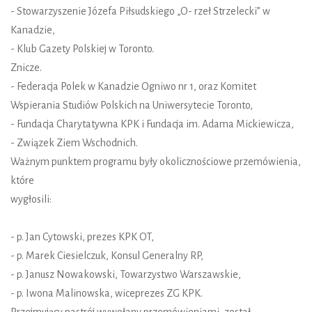
- Stowarzyszenie Józefa Piłsudskiego „O- rzeł Strzelecki” w
Kanadzie,
- Klub Gazety Polskiej w Toronto.
Znicze.
- Federacja Polek w Kanadzie Ogniwo nr 1, oraz Komitet
Wspierania Studiów Polskich na Uniwersytecie Toronto,
- Fundacja Charytatywna KPK i Fundacja im. Adama Mickiewicza,
- Związek Ziem Wschodnich.
Ważnym punktem programu były okolicznościowe przemówienia,
które
wygłos
- p. Jan Cytowski, prezes KPK OT,
- p. Marek Ciesielczuk, Konsul Generalny RP,
- p. Janusz Nowakowski, Towarzystwo Warszawskie,
- p. Iwona Malinowska, wiceprezes ZG KPK.
Przejmujący nastrój wywołany przemówieniami, został