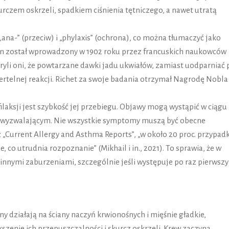
rczem oskrzeli, spadkiem ciśnienia tętniczego, a nawet utratą
„ana-” (przeciw) i „phylaxis” (ochrona), co można tłumaczyć jako
ten został wprowadzony w 1902 roku przez francuskich naukowców
kryli oni, że powtarzane dawki jadu ukwiałów, zamiast uodparniać 
ertelnej reakcji. Richet za swoje badania otrzymał Nagrodę Nobla
ilaksji jest szybkość jej przebiegu. Objawy mogą wystąpić w ciągu
m wyzwalającym. Nie wszystkie symptomy muszą być obecne
z „Current Allergy and Asthma Reports”, „w około 20 proc. przypa
, co utrudnia rozpoznanie” (Mikhail i in., 2021). To sprawia, że w
 innymi zaburzeniami, szczególnie jeśli występuje po raz pierwszy 
y działają na ściany naczyń krwionośnych i mięśnie gładkie,
zenie ich przepuszczalności i skurcz oskrzeli. Krew zaczyna