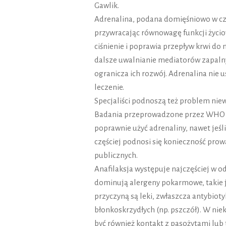
Gawlik.
Adrenalina, podana domięśniowo w cza
przywracając równowagę funkcji życi
ciśnienie i poprawia przepływ krwi do
dalsze uwalnianie mediatorów zapalny
ogranicza ich rozwój. Adrenalina nie u
leczenie.
Specjaliści podnoszą też problem nie
Badania przeprowadzone przez WHO wsk
poprawnie użyć adrenaliny, nawet jeśli
częściej podnosi się konieczność prow
publicznych.
Anafilaksja występuje najczęściej w o
dominują alergeny pokarmowe, takie jak
przyczyną są leki, zwłaszcza antybio
błonkoskrzydłych (np. pszczół). W nie
być również kontakt z pasożytami lub