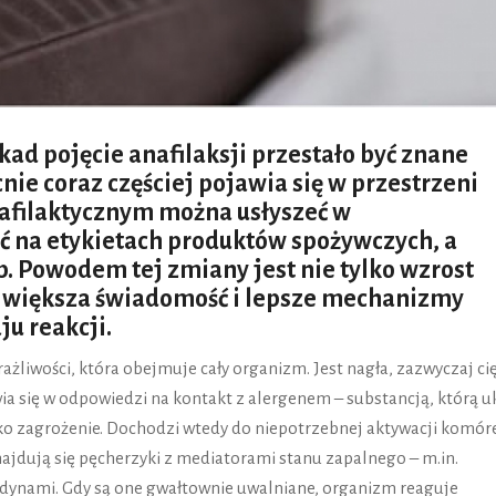
kad pojęcie anafilaksji przestało być znane
e coraz częściej pojawia się w przestrzeni
nafilaktycznym można usłyszeć w
ć na etykietach produktów spożywczych, a
 Powodem tej zmiany jest nie tylko wzrost
eż większa świadomość i lepsze mechanizmy
u reakcji.
rażliwości, która obejmuje cały organizm. Jest nagła, zazwyczaj ci
wia się w odpowiedzi na kontakt z alergenem – substancją, którą u
ko zagrożenie. Dochodzi wtedy do niepotrzebnej aktywacji komór
najdują się pęcherzyki z mediatorami stanu zapalnego – m.in.
ndynami. Gdy są one gwałtownie uwalniane, organizm reaguje