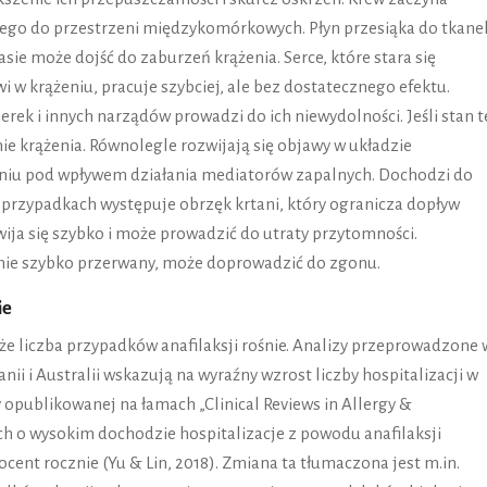
ego do przestrzeni międzykomórkowych. Płyn przesiąka do tkanek
asie może dojść do zaburzeń krążenia. Serce, które stara się
w krążeniu, pracuje szybciej, ale bez dostatecznego efektu.
ek i innych narządów prowadzi do ich niewydolności. Jeśli stan t
ie krążenia. Równolegle rozwijają się objawy w układzie
niu pod wpływem działania mediatorów zapalnych. Dochodzi do
 przypadkach występuje obrzęk krtani, który ogranicza dopływ
wija się szybko i może prowadzić do utraty przytomności.
tanie szybko przerwany, może doprowadzić do zgonu.
ie
że liczba przypadków anafilaksji rośnie. Analizy przeprowadzone 
ii i Australii wskazują na wyraźny wzrost liczby hospitalizacji w
opublikowanej na łamach „Clinical Reviews in Allergy &
h o wysokim dochodzie hospitalizacje z powodu anafilaksji
cent rocznie (Yu & Lin, 2018). Zmiana ta tłumaczona jest m.in.