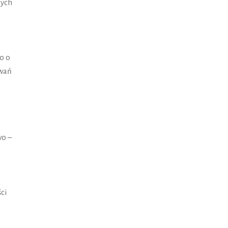
nych
o o
zwań
wo –
ci