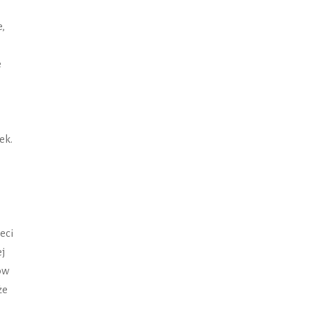
,
e
ek.
eci
ej
ów
że