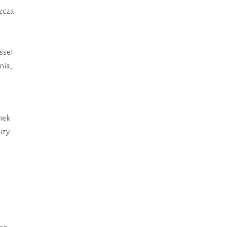
zcza
ssel
nia,
nek
izy