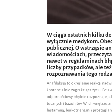
W ciągu ostatnich kilku de
wyłącznie medykom. Obecni
publicznej. O wstrząsie a
wiadomościach, przeczyta
nawet w regulaminach bhp.
liczby przypadków, ale t
rozpoznawania tego rodzaj
Anafilaksja to określenie reakcji nadw
i potencjalnie zagrażająca życiu. Poja
odpornościowy błędnie rozpoznaje ja
tucznych i bazofilów. W ich wnętrzu z
histaminą, leukotrienami i prostagla