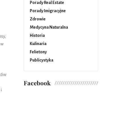
Porady Real Estate
Porady Imigracyjne
Zdrowie
Medycyna Naturalna
Historia
psy,
Kulinaria
 w
Felietony
Publicystyka
dków
Facebook
i