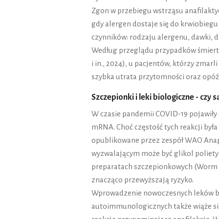
Zgon w przebiegu wstrząsu anafilakty
gdy alergen dostaje się do krwiobiegu 
czynników: rodzaju alergenu, dawki, dr
Według przeglądu przypadków śmierte
i in., 2024), u pacjentów, którzy zmarl
szybka utrata przytomności oraz opóź
Szczepionki i leki biologiczne - czy
W czasie pandemii COVID-19 pojawiły 
mRNA. Choć częstość tych reakcji była
opublikowane przez zespół WAO Anap
wyzwalającym może być glikol poliety
preparatach szczepionkowych (Worm et 
znacząco przewyższają ryzyko.
Wprowadzenie nowoczesnych leków bi
autoimmunologicznych także wiąże si