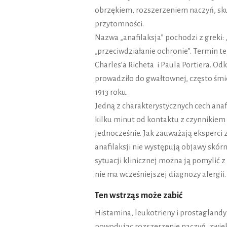
obrzękiem, rozszerzeniem naczyń, sku
przytomności.
Nazwa „anafilaksja” pochodzi z greki: 
„przeciwdziałanie ochronie”. Termin 
Charles’a Richeta i Paula Portiera. Od
prowadziło do gwałtownej, często śmi
1913 roku.
Jedną z charakterystycznych cech anaf
kilku minut od kontaktu z czynnikie
jednocześnie. Jak zauważają eksperci 
anafilaksji nie występują objawy skórne
sytuacji klinicznej można ją pomylić z
nie ma wcześniejszej diagnozy alergii.
Ten wstrząs może zabić
Histamina, leukotrieny i prostaglandyn
powodując rozszerzenie naczyń, zwięks