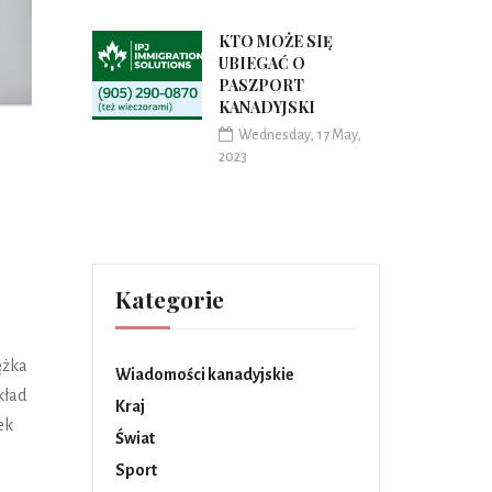
KTO MOŻE SIĘ
UBIEGAĆ O
PASZPORT
KANADYJSKI
Wednesday, 17 May,
2023
Kategorie
ężka
Wiadomości kanadyjskie
kład
Kraj
ek
Świat
Sport