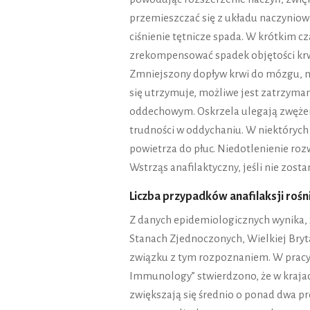
przemieszczać się z układu naczyniow
ciśnienie tętnicze spada. W krótkim cz
zrekompensować spadek objętości krwi 
Zmniejszony dopływ krwi do mózgu, ner
się utrzymuje, możliwe jest zatrzyman
oddechowym. Oskrzela ulegają zwęże
trudności w oddychaniu. W niektórych
powietrza do płuc. Niedotlenienie roz
Wstrząs anafilaktyczny, jeśli nie zos
Liczba przypadków anafilaksji rośn
Z danych epidemiologicznych wynika, 
Stanach Zjednoczonych, Wielkiej Brytan
związku z tym rozpoznaniem. W pracy 
Immunology” stwierdzono, że w krajac
zwiększają się średnio o ponad dwa pro