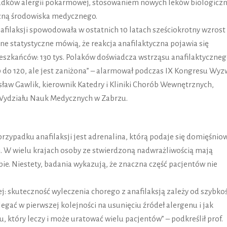
adków alergii pokarmowej, stosowaniem nowych leków biologicz
czną środowiska medycznego.
afilaksji spowodowała w ostatnich 10 latach sześciokrotny wzrost
ne statystyczne mówią, że reakcja anafilaktyczna pojawia się
ieszkańców: 130 tys. Polaków doświadcza wstrząsu anafilaktyczneg
0 do 120, ale jest zaniżona” – alarmował podczas IX Kongresu Wy
ław Gawlik, kierownik Katedry i Kliniki Chorób Wewnętrznych,
 Wydziału Nauk Medycznych w Zabrzu.
padku anafilaksji jest adrenalina, którą podaje się domięśnio
i. W wielu krajach osoby ze stwierdzoną nadwrażliwością mają
bie. Niestety, badania wykazują, że znaczna część pacjentów nie
j: skuteczność wyleczenia chorego z anafilaksją zależy od szybkoś
gać w pierwszej kolejności na usunięciu źródeł alergenu i jak
, który leczy i może uratować wielu pacjentów” – podkreślił prof.