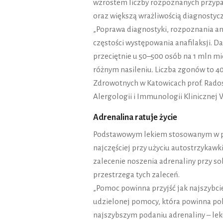
wzrostem liczby rozpoznanych przyp
oraz większą wrażliwością diagnosty
„Poprawa diagnostyki, rozpoznania an
częstości występowania anafilaksji. Da
przeciętnie u 50–500 osób na 1 mln m
różnym nasileniu. Liczba zgonów to 4
Zdrowotnych w Katowicach prof. Rados
Alergologii i Immunologii Klinicznej
Adrenalina ratuje życie
Podstawowym lekiem stosowanym w przy
najczęściej przy użyciu autostrzykawk
zalecenie noszenia adrenaliny przy so
przestrzega tych zaleceń.
„Pomoc powinna przyjść jak najszybcie
udzielonej pomocy, która powinna pole
najszybszym podaniu adrenaliny – leku