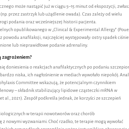
cznego może nastąpić już w ciągu 5–15 minut od ekspozycji, zwłas
(np. przez zastrzyk lub użądlenie owada). Czas zależy od wielu
ogi podania oraz wcześniejszej historii pacjenta.
lnych opublikowanego w „Clinical & Experimental Allergy” (Poue
i z powodu anafilaksji, najczęściej występowały: ostry spadek ciśnie
nione lub nieprawidłowe podanie adrenaliny.
 są zagrożeniem?
się doniesienia o reakcjach anafilaktycznych po podaniu szczepio
 bardzo niska, ich nagłośnienie w mediach wywołało niepokój. Anal
hylaxis Committee wskazują, że potencjalnym czynnikiem
lenowy – składnik stabilizujący lipidowe cząsteczki mRNA w
al., 2021). Zespół podkreśla jednak, że korzyści ze szczepień
ologicznych w terapii nowotworów oraz chorób
ę z nowymi wyzwaniami. Choć rzadko, te terapie mogą wywołać