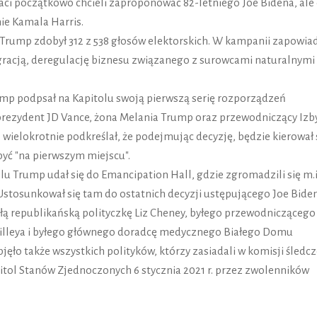
ci początkowo chcieli zaproponować 82-letniego Joe Bidena, ale
ie Kamala Harris.
 Trump zdobył 312 z 538 głosów elektorskich. W kampanii zapowia
gracją, deregulację biznesu związanego z surowcami naturalnymi
mp podpsał na Kapitolu swoją pierwszą serię rozporządzeń
rezydent JD Vance, żona Melania Trump oraz przewodniczący Izb
ielokrotnie podkreślał, że podejmując decyzję, będzie kierował 
yć "na pierwszym miejscu".
lu Trump udał się do Emancipation Hall, gdzie zgromadzili się m.i
Ustosunkował się tam do ostatnich decyzji ustępującego Joe Bide
yłą republikańską polityczkę Liz Cheney, byłego przewodniczącego
illeya i byłego głównego doradcę medycznego Białego Domu
ęło także wszystkich polityków, którzy zasiadali w komisji śledcz
itol Stanów Zjednoczonych 6 stycznia 2021 r. przez zwolenników