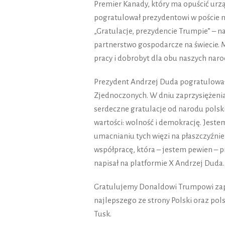
Premier Kanady, który ma opuścić ur
pogratulował prezydentowi w poście n
„Gratulacje, prezydencie Trumpie” – n
partnerstwo gospodarcze na świecie.
pracy i dobrobyt dla obu naszych naro
Prezydent Andrzej Duda pogratulował
Zjednoczonych. W dniu zaprzysiężeni
serdeczne gratulacje od narodu polskie
wartości: wolność i demokrację. Jest
umacnianiu tych więzi na płaszczyźnie
współpracę, która – jestem pewien – 
napisał na platformie X Andrzej Duda.
Gratulujemy Donaldowi Trumpowi zapr
najlepszego ze strony Polski oraz pol
Tusk.