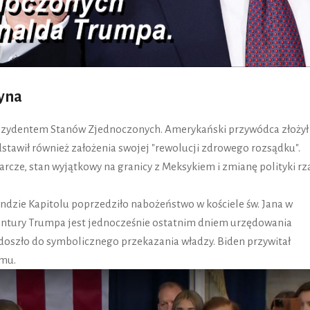
zyna
prezydentem Stanów Zjednoczonych. Amerykański przywódca złożył
dstawił również założenia swojej "rewolucji zdrowego rozsądku".
rcze, stan wyjątkowy na granicy z Meksykiem i zmianę polityki r
tundzie Kapitolu poprzedziło nabożeństwo w kościele św. Jana w
entury Trumpa jest jednocześnie ostatnim dniem urzędowania
 doszło do symbolicznego przekazania władzy. Biden przywitał
mu.