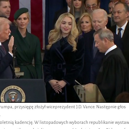
mpa, przysięgę złożył wiceprezydent J.D. Vance. Następnie głos
.
roletnią kadencję. W listopadowych wyborach republikanie wystawi