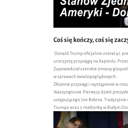
Coś się kończy, coś się zac
Donald Trump oficjalnie został 47. 
uroczystą przysięgę na Kapitolu. Prze
Zapowiedział szerokie zmiany gospoda
w sprawach światopoglądowych.
Złożenie przysięgi i wystąpienie w ro
Waszyngtonie. Pierwszy dzień prezyd
ustępującego Joe Bidena. Tradycyjnie
Trumpa wraz z małżonką w Białym Do