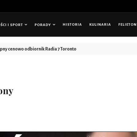
HISTORIA
KULINARIA
FELIETO
CI I SPORT
PORADY
tępny cenowo odbiornik Radia 7 Toronto
ony