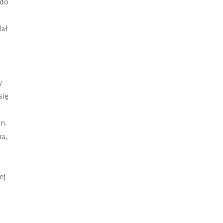
 do
dał
y
się
n.
na,
ej