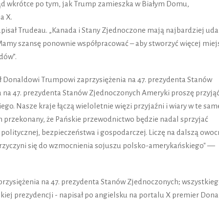
ząd wkrótce po tym, jak Trump zamieszka w Białym Domu,
a X.
apisał Trudeau. „Kanada i Stany Zjednoczone mają najbardziej ud
 Mamy szansę ponownie współpracować – aby stworzyć więcej miej
dów”.
 Donaldowi Trumpowi zaprzysiężenia na 47. prezydenta Stanów
a na 47. prezydenta Stanów Zjednoczonych Ameryki proszę przyją
go. Nasze kraje łączą wieloletnie więzi przyjaźni i wiary w te sam
em przekonany, że Pańskie przewodnictwo będzie nadal sprzyjać
 politycznej, bezpieczeństwa i gospodarczej. Liczę na dalszą owo
przyczyni się do wzmocnienia sojuszu polsko-amerykańskiego" —
zysiężenia na 47. prezydenta Stanów Zjednoczonych; wszystkie
skiej prezydencji - napisał po angielsku na portalu X premier Dona