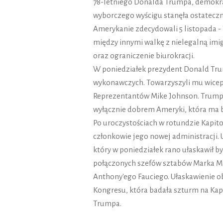
78-letniego Donalda Trumpa, demokra
wyborczego wyścigu stanęła ostateczn
Amerykanie zdecydowali 5 listopada -
między innymi walkę z nielegalną imi
oraz ograniczenie biurokracji.
W poniedziałek prezydent Donald Tru
wykonawczych. Towarzyszyli mu wicep
Reprezentantów Mike Johnson. Trump w
wyłącznie dobrem Ameryki, która ma b
Po uroczystościach w rotundzie Kapito
członkowie jego nowej administracji. 
który w poniedziałek rano ułaskawił b
połączonych szefów sztabów Marka M
Anthony'ego Fauciego. Ułaskawienie obj
Kongresu, która badała szturm na Kap
Trumpa.