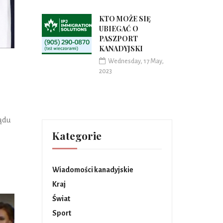
KTO MOŻE SIĘ
UBIEGAĆ O
PASZPORT
KANADYJSKI
Wednesday, 17 May,
2023
ządu
Kategorie
Wiadomości kanadyjskie
Kraj
Świat
Sport