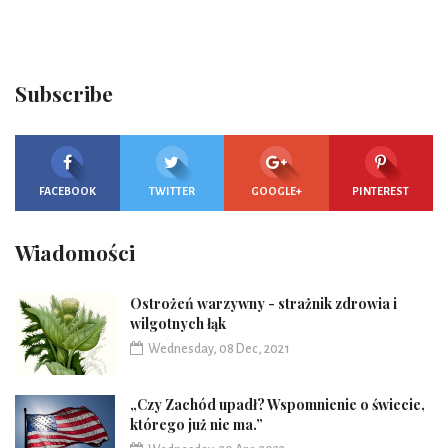
Subscribe
FACEBOOK
TWITTER
GOOGLE+
PINTEREST
Wiadomości
Ostrożeń warzywny - strażnik zdrowia i
wilgotnych łąk
Wednesday, 08 Dec, 2021
„Czy Zachód upadł? Wspomnienie o świecie,
którego już nie ma.”