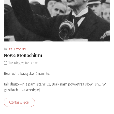
In
FELIETONY
Nowe Monachium
Tuesday, 25 Jan, 2022
Bez ruchu każą tkwić nam tu,
Jak długo – nie pamiętam już; Brak nam powietrza słów i snu, W
gardłach – zaschniętej
Czytaj więcej