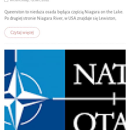
Wednesday, 19 Jan, 2022
Queenston to nieduża osada będąca częścią Niagara on the Lake.
Po drugiej stronie Niagara River, w USA znajduje się Lewiston,
Czytaj więcej