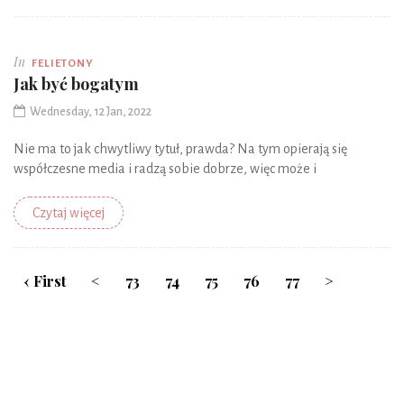
In
FELIETONY
Jak być bogatym
Wednesday, 12 Jan, 2022
Nie ma to jak chwytliwy tytuł, prawda? Na tym opierają się
współczesne media i radzą sobie dobrze, więc może i
Czytaj więcej
‹ First
<
73
74
75
76
77
>