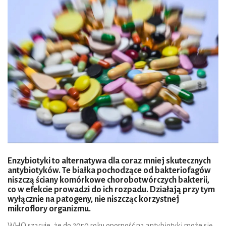
Enzybiotyki to alternatywa dla coraz mniej skutecznych
antybiotyków. Te białka pochodzące od bakteriofagów
niszczą ściany komórkowe chorobotwórczych bakterii,
co w efekcie prowadzi do ich rozpadu. Działają przy tym
wyłącznie na patogeny, nie niszcząc korzystnej
mikroflory organizmu.
WHO szacuje, że do 2050 roku oporność na antybiotyki może się