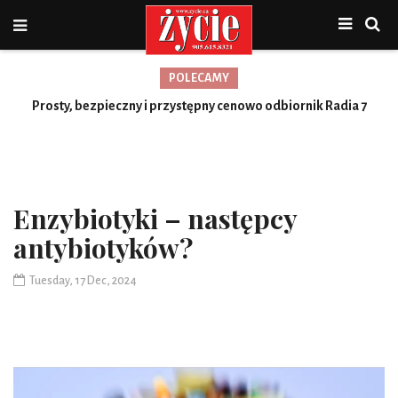
POLECAMY
Prosty, bezpieczny i przystępny cenowo odbiornik Radia 7
Toronto
Enzybiotyki – następcy
antybiotyków?
Tuesday, 17 Dec, 2024