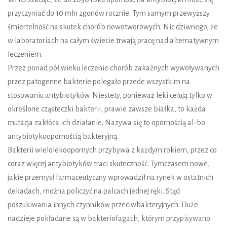
przyczyniać do 10 mln zgonów rocznie. Tym samym przewyższy
śmiertelność na skutek chorób nowotworowych. Nic dziwnego, że
w laboratoriach na całym świecie trwają pracę nad alternatywnym
leczeniem.
Przez ponad pół wieku leczenie chorób zakaźnych wywoływanych
przez patogenne bakterie polegało przede wszystkim na
stosowaniu antybiotyków. Niestety, ponieważ leki celują tylko w
określone cząsteczki bakterii, prawie zawsze białka, to każda
mutacja zakłóca ich działanie. Nazywa się to opornością al-bo
antybiotykoopornością bakteryjną.
Bakterii wielolekoopornych przybywa z każdym rokiem, przez co
coraz więcej antybiotyków traci skuteczność. Tymczasem nowe,
jakie przemysł farmaceutyczny wprowadził na rynek w ostatnich
dekadach, można policzyć na palcach jednej ręki. Stąd
poszukiwania innych czynników przeciwbakteryjnych. Duże
nadzieje pokładane są w bakteriofagach, którym przypisywano