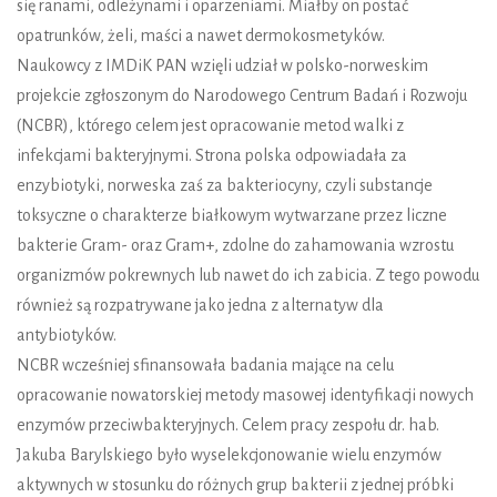
się ranami, odleżynami i oparzeniami. Miałby on postać
opatrunków, żeli, maści a nawet dermokosmetyków.
Naukowcy z IMDiK PAN wzięli udział w polsko-norweskim
projekcie zgłoszonym do Narodowego Centrum Badań i Rozwoju
(NCBR), którego celem jest opracowanie metod walki z
infekcjami bakteryjnymi. Strona polska odpowiadała za
enzybiotyki, norweska zaś za bakteriocyny, czyli substancje
toksyczne o charakterze białkowym wytwarzane przez liczne
bakterie Gram- oraz Gram+, zdolne do zahamowania wzrostu
organizmów pokrewnych lub nawet do ich zabicia. Z tego powodu
również są rozpatrywane jako jedna z alternatyw dla
antybiotyków.
NCBR wcześniej sfinansowała badania mające na celu
opracowanie nowatorskiej metody masowej identyfikacji nowych
enzymów przeciwbakteryjnych. Celem pracy zespołu dr. hab.
Jakuba Barylskiego było wyselekcjonowanie wielu enzymów
aktywnych w stosunku do różnych grup bakterii z jednej próbki