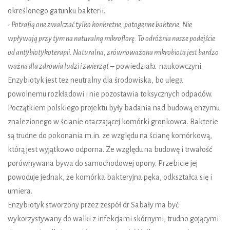
określonego gatunku bakterii.
- Potrafią one zwalczać tylko konkretne, patogenne bakterie. Nie
wpływają przy tym na naturalną mikroflorę. To odróżnia nasze podejście
od antybiotykoterapii. Naturalna, zrównoważona mikrobiota jest bardzo
ważna dla zdrowia ludzi i zwierząt
– powiedziała naukowczyni.
Enzybiotyk jest też neutralny dla środowiska, bo ulega
powolnemu rozkładowi i nie pozostawia toksycznych odpadów.
Początkiem polskiego projektu były badania nad budową enzymu
znalezionego w ścianie otaczającej komórki gronkowca. Bakterie
są trudne do pokonania m.in. ze względu na ścianę komórkową,
którą jest wyjątkowo odporna. Ze względu na budowę i trwałość
porównywana bywa do samochodowej opony. Przebicie jej
powoduje jednak, że komórka bakteryjna pęka, odkształca się i
umiera.
Enzybiotyk stworzony przez zespół dr Sabały ma być
wykorzystywany do walki z infekcjami skórnymi, trudno gojącymi