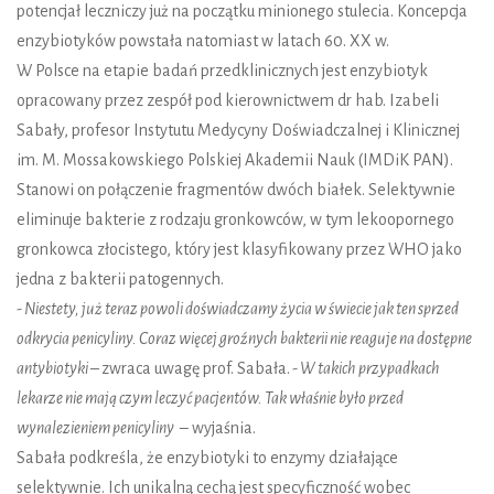
potencjał leczniczy już na początku minionego stulecia. Koncepcja
enzybiotyków powstała natomiast w latach 60. XX w.
W Polsce na etapie badań przedklinicznych jest enzybiotyk
opracowany przez zespół pod kierownictwem dr hab. Izabeli
Sabały, profesor Instytutu Medycyny Doświadczalnej i Klinicznej
im. M. Mossakowskiego Polskiej Akademii Nauk (IMDiK PAN).
Stanowi on połączenie fragmentów dwóch białek. Selektywnie
eliminuje bakterie z rodzaju gronkowców, w tym lekoopornego
gronkowca złocistego, który jest klasyfikowany przez WHO jako
jedna z bakterii patogennych.
- Niestety, już teraz powoli doświadczamy życia w świecie jak ten sprzed
odkrycia penicyliny. Coraz więcej groźnych bakterii nie reaguje na dostępne
antybiotyki –
zwraca uwagę prof. Sabała.
- W takich przypadkach
lekarze nie mają czym leczyć pacjentów. Tak właśnie było przed
wynalezieniem penicyliny
– wyjaśnia.
Sabała podkreśla, że enzybiotyki to enzymy działające
selektywnie. Ich unikalną cechą jest specyficzność wobec