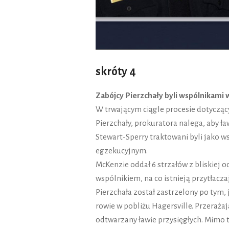
skróty 4
Zabójcy Pierzchały byli wspólnikami 
W trwającym ciągle procesie dotyczą
Pierzchały, prokuratora nalega, aby ła
Stewart-Sperry traktowani byli jako w
egzekucyjnym.
McKenzie oddał 6 strzałów z bliskiej 
wspólnikiem, na co istnieją przytłacz
Pierzchała został zastrzelony po tym
rowie w pobliżu Hagersville. Przeraża
odtwarzany ławie przysięgłych. Mimo t