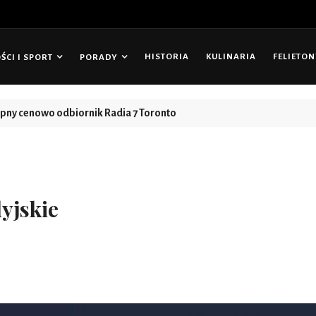
HISTORIA
KULINARIA
FELIETO
CI I SPORT
PORADY
tępny cenowo odbiornik Radia 7 Toronto
yjskie