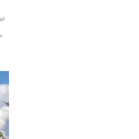
tąd
m