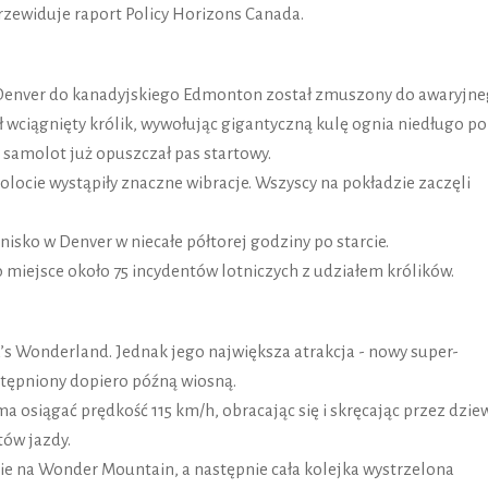
przewiduje raport Policy Horizons Canada.
z Denver do kanadyjskiego Edmonton został zmuszony do awaryjn
ał wciągnięty królik, wywołując gigantyczną kulę ognia niedługo po
gdy samolot już opuszczał pas startowy.
olocie wystąpiły znaczne wibracje. Wszyscy na pokładzie zaczęli
nisko w Denver w niecałe półtorej godziny po starcie.
 miejsce około 75 incydentów lotniczych z udziałem królików.
’s Wonderland. Jednak jego największa atrakcja - nowy super-
stępniony dopiero późną wiosną.
ma osiągać prędkość 115 km/h, obracając się i skręcając przez dzie
tów jazdy.
ie na Wonder Mountain, a następnie cała kolejka wystrzelona