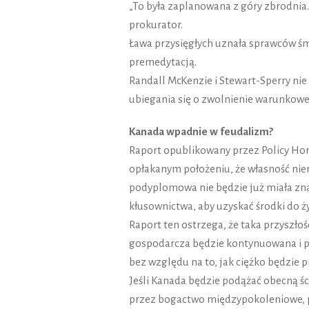
„To była zaplanowana z góry zbrodnia. 
prokurator.
Ława przysięgłych uznała sprawców śm
premedytacją.
Randall McKenzie i Stewart-Sperry nie 
ubiegania się o zwolnienie warunkowe 
Kanada wpadnie w feudalizm?
Raport opublikowany przez Policy Hori
opłakanym położeniu, że własność ni
podyplomowa nie będzie już miała zna
kłusownictwa, aby uzyskać środki do ży
Raport ten ostrzega, że taka przyszłoś
gospodarcza będzie kontynuowana i pr
bez względu na to, jak ciężko będzie 
Jeśli Kanada będzie podążać obecną 
przez bogactwo międzypokoleniowe, po