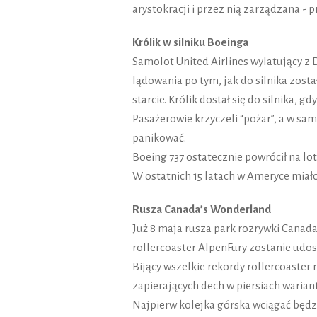
arystokracji i przez nią zarządzana - 
Królik w silniku Boeinga
Samolot United Airlines wylatujący 
lądowania po tym, jak do silnika zost
starcie. Królik dostał się do silnika, 
Pasażerowie krzyczeli “pożar”, a w sam
panikować.
Boeing 737 ostatecznie powrócił na lot
W ostatnich 15 latach w Ameryce miało
Rusza Canada’s Wonderland
Już 8 maja rusza park rozrywki Canada
rollercoaster AlpenFury zostanie udo
Bijący wszelkie rekordy rollercoaster 
zapierających dech w piersiach warian
Najpierw kolejka górska wciągać będz