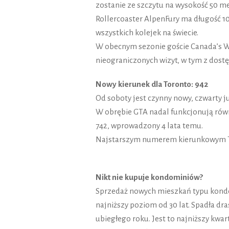
zostanie ze szczytu na wysokość 50 m
Rollercoaster AlpenFury ma długość 1
wszystkich kolejek na świecie.
W obecnym sezonie goście Canada’s 
nieograniczonych wizyt, w tym z dostę
Nowy kierunek dla Toronto: 942
Od soboty jest czynny nowy, czwarty j
W obrębie GTA nadal funkcjonują równ
742, wprowadzony 4 lata temu.
Najstarszym numerem kierunkowym To
Nikt nie kupuje kondominiów?
Sprzedaż nowych mieszkań typu kondo
najniższy poziom od 30 lat. Spadła d
ubiegłego roku. Jest to najniższy kwa