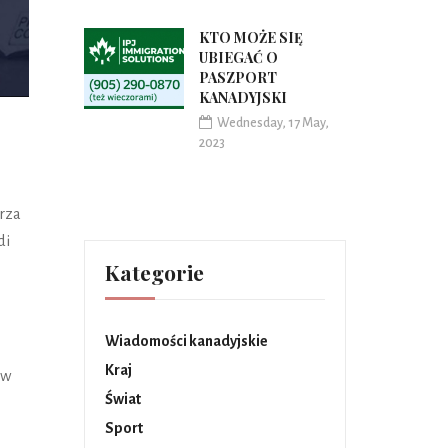
KTO MOŻE SIĘ
UBIEGAĆ O
PASZPORT
KANADYJSKI
Wednesday, 17 May,
2023
rza
di
Kategorie
Wiadomości kanadyjskie
Kraj
 w
Świat
Sport