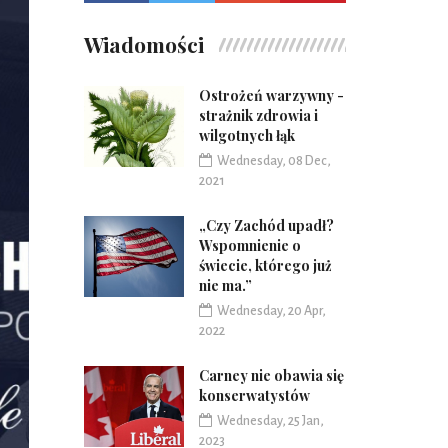
Wiadomości
Ostrożeń warzywny -
strażnik zdrowia i
wilgotnych łąk
Wednesday, 08 Dec,
2021
„Czy Zachód upadł?
Wspomnienie o
świecie, którego już
nie ma.”
Wednesday, 20 Apr,
2022
Carney nie obawia się
konserwatystów
Wednesday, 25 Jan,
2023