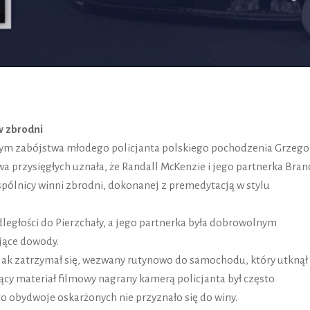
w zbrodni
cym zabójstwa młodego policjanta polskiego pochodzenia Grzego
wa przysięgłych uznała, że Randall McKenzie i jego partnerka Bran
spólnicy winni zbrodni, dokonanej z premedytacją w stylu
odległości do Pierzchały, a jego partnerka była dobrowolnym
ające dowody.
, jak zatrzymał się, wezwany rutynowo do samochodu, który utknął
jący materiał filmowy nagrany kamerą policjanta był często
o obydwoje oskarżonych nie przyznało się do winy.