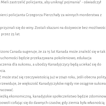
Mieli zastrzelić policjanta, aby uniknąć pojmania” - oświadczył
ierci policjanta Grzegorza Pierzchały za winnych morderstwa z
przyznali się do winy. Zostali skazani na dożywocie bez możliwośc
przez 25 lat.
zons Canada sugeruje, że za 15 lat Kanada może znaleźć się w tak
eruchomości będzie przekazywana pokoleniowo, edukacja
czenia dla sukcesu, a ubodzy Kanadyjczycy będą uciekać się do
cia.
ć może stać się rzeczywistością już w 2040 roku, jeśli obecna polit
zewiduje, że większość Kanadyjczyków nigdy nie osiągnie sukces
pracować.
ścieżką ekonomiczną, kanadyjskie społeczeństwo będzie zdomino
woli cofając się do dawnych czasów, gdy ziemia była własnością