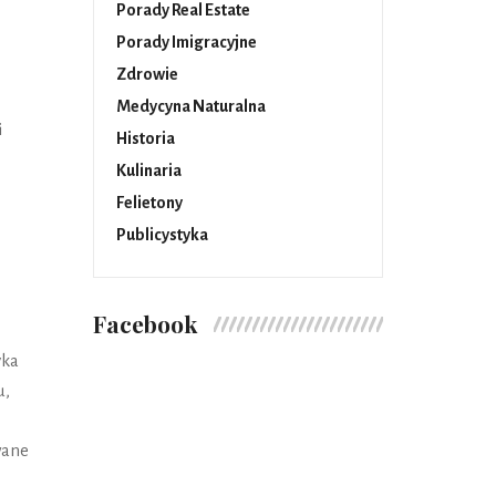
Porady Real Estate
Porady Imigracyjne
Zdrowie
Medycyna Naturalna
i
Historia
Kulinaria
Felietony
Publicystyka
Facebook
yka
u,
wane