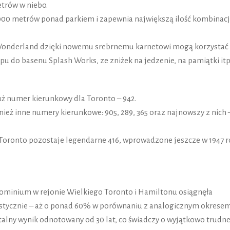
etrów w niebo.
000 metrów ponad parkiem i zapewnia największą ilość kombinacj
Wonderland dzięki nowemu srebrnemu karnetowi mogą korzystać
pu do basenu Splash Works, ze zniżek na jedzenie, na pamiątki itp
uż numer kierunkowy dla Toronto – 942.
ież inne numery kierunkowe: 905, 289, 365 oraz najnowszy z nich 
ronto pozostaje legendarne 416, wprowadzone jeszcze w 1947 r
minium w rejonie Wielkiego Toronto i Hamiltonu osiągnęła
rastycznie – aż o ponad 60% w porównaniu z analogicznym okrese
rtalny wynik odnotowany od 30 lat, co świadczy o wyjątkowo trudne