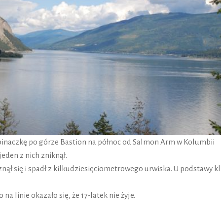
pinaczkę po górze Bastion na północ od Salmon Arm w Kolumbii
jeden z nich zniknął.
nął się i spadł z kilkudziesięciometrowego urwiska. U podstawy kl
a linie okazało się, że 17-latek nie żyje.